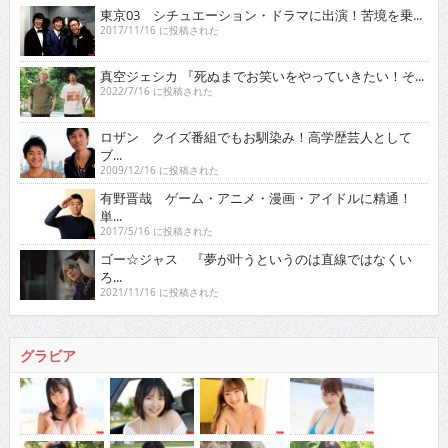
東京03 シチュエーション・ドラマに出演！苦境を乗...
2017/11/16 に投稿された
真空ジェシカ 『死ぬまでお笑いをやっていきたい！そ...
2022/7/16 に投稿された
ロザン クイズ番組でもお馴染み！高学歴芸人として
ブ...
2009/12/16 に投稿された
有野晋哉 ゲーム・アニメ・漫画・アイドルに精通！
単...
2017/5/16 に投稿された
ゴー☆ジャス 『夢が叶うというのは直線ではなくい
ろ...
2021/11/16 に投稿された
グラビア