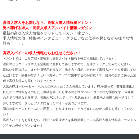
高収入求人をお探しなら、高収入求人情報誌ドカント
男の稼げる求人・高収入求人アルバイト情報マガジン
最新の高収入求人情報をゲットしてドカント稼ごう。
求人情報の他、特集やインタビュー、グラビアなど仕事を探しながら様々な情
報も・・・。
高収入バイトの求人情報ならお任せください！
ドカントでは、エリア別・業種別に高収入バイト情報を幅広く掲載しております。
注目のピックアップ求人も定期的に更新して参りますので、是非チェックしてみてください。
日払いや即決求人、また社員登用ありなど、働き方・目的に合わせて高収入バイトを検索してい
ただけます。接客が好き！という方や、コツコツ集中するのが得意！等、自分の長所にあった業
種で高収入求人を探してみませんか？
人気のPCオペレーター、PC入力の求人もたくさん掲載しています。PCを使って、各種数値化さ
れたデータ情報を入力したり原稿を書いたりするのがPCオペレーターの主な業務です。未経験
の方でも可能なお仕事で、将来のPCスキルアップも見込めます。新着求人情報も続々追加して
おりますので、きっとアナタに合ったバイトが見つかります。
面白特集ページもたっぷりご用意しておりますので、どうぞ楽しみながら求人を探してくださ
い！
高収入バイトをお探しなら、日払いや即決求人を多数掲載している高収入求人情報誌ドカントへ
どうぞお任せくださいませ！