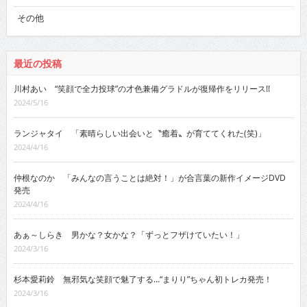
その他
最近の投稿
川村あい “笑顔で全力投球”の才色兼備グラドルが復帰作をリリース!!
2024/5/16
ランジャタイ 「素晴らしい出会いと〝癒着〟が育ててくれた(笑)」
2024/4/16
仲根なのか 「みんなの言うことは絶対！」が合言葉の新作イメージDVD
発売
2024/4/16
あぁ～しらき 男かな？女かな？「ずっとフザけていたい！」
2024/3/16
杉本愛莉鈴 無邪気な笑顔で魅了する…“まりり”ちゃん初トレカ発売！
2024/3/16