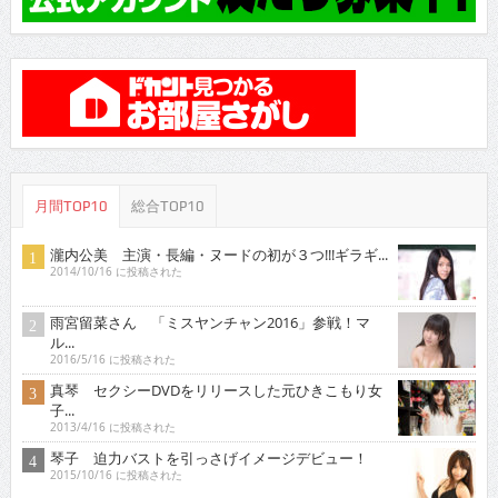
月間TOP10
総合TOP10
瀧内公美 主演・長編・ヌードの初が３つ!!!ギラギ...
2014/10/16 に投稿された
雨宮留菜さん 「ミスヤンチャン2016」参戦！マ
ル...
2016/5/16 に投稿された
真琴 セクシーDVDをリリースした元ひきこもり女
子...
2013/4/16 に投稿された
琴子 迫力バストを引っさげイメージデビュー！
2015/10/16 に投稿された