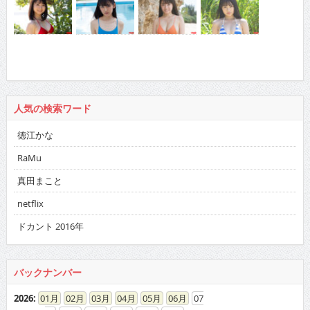
人気の検索ワード
徳江かな
RaMu
真田まこと
netflix
ドカント 2016年
バックナンバー
2026
:
01
02
03
04
05
06
07