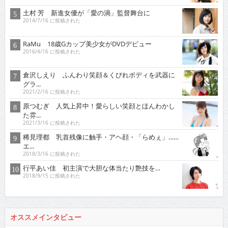
土村 芳 新進女優が「愛の渦」監督舞台に
2014/7/16 に投稿された
RaMu 18歳Gカップ美少女がDVDデビュー
2016/4/16 に投稿された
倉沢しえり ふんわり笑顔＆くびれボディを武器に
グラ...
2021/2/16 に投稿された
原つむぎ 人気上昇中！愛らしい笑顔とほんわかし
た雰...
2021/3/16 に投稿された
稀見理都 乳首残像に触手・アヘ顔・「らめぇ」……
エ...
2018/3/16 に投稿された
行平あい佳 初主演で大胆な体当たり艶技を…
2018/9/15 に投稿された
オススメインタビュー