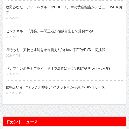
牧野みなた アイドルグループBOCCHI。￼の黄色担当がデビューDVDを発
売！
2024/2/16
センチネル 『月笑』年間王者が極致目指して爆発する!?
2024/2/16
月野もも 美貌と才能を兼ね備えた“奇跡の原石”がDVDに初挑戦！
2024/1/16
パンプキンポテトフライ M-1で決勝に行く“理由”が見つかった(笑)
2024/1/16
松嶋えいみ “ミラクル神ボディ”グラドルが卒業DVDをリリース
2023/12/15
ドカントニュース