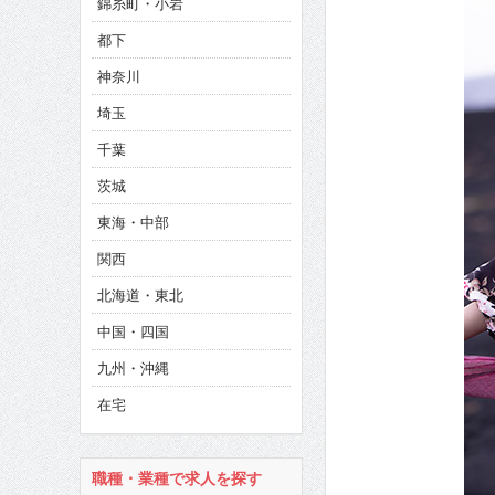
錦糸町・小岩
CINEMA×STYLE 286号
都下
CINEMA×STYLE 285号
神奈川
CINEMA×STYLE 294号
埼玉
千葉
茨城
東海・中部
関西
北海道・東北
中国・四国
九州・沖縄
在宅
職種・業種で求人を探す