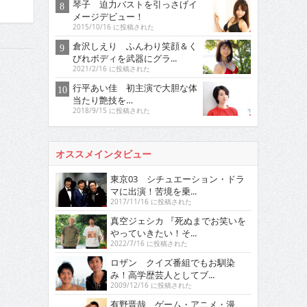
琴子 迫力バストを引っさげイ
メージデビュー！
2015/10/16 に投稿された
倉沢しえり ふんわり笑顔＆く
びれボディを武器にグラ...
2021/2/16 に投稿された
行平あい佳 初主演で大胆な体
当たり艶技を…
2018/9/15 に投稿された
オススメインタビュー
東京03 シチュエーション・ドラ
マに出演！苦境を乗...
2017/11/16 に投稿された
真空ジェシカ 『死ぬまでお笑いを
やっていきたい！そ...
2022/7/16 に投稿された
ロザン クイズ番組でもお馴染
み！高学歴芸人としてブ...
2009/12/16 に投稿された
有野晋哉 ゲーム・アニメ・漫