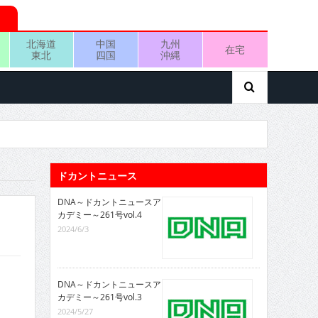
北海道
中国
九州
在宅
東北
四国
沖縄
ドカントニュース
DNA～ドカントニュースア
カデミー～261号vol.4
2024/6/3
DNA～ドカントニュースア
カデミー～261号vol.3
2024/5/27