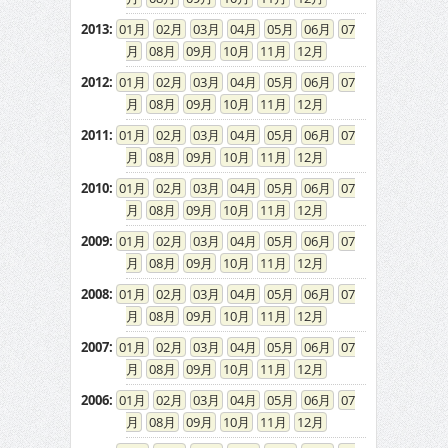
2013
:
01
02
03
04
05
06
07
08
09
10
11
12
2012
:
01
02
03
04
05
06
07
08
09
10
11
12
2011
:
01
02
03
04
05
06
07
08
09
10
11
12
2010
:
01
02
03
04
05
06
07
08
09
10
11
12
2009
:
01
02
03
04
05
06
07
08
09
10
11
12
2008
:
01
02
03
04
05
06
07
08
09
10
11
12
2007
:
01
02
03
04
05
06
07
08
09
10
11
12
2006
:
01
02
03
04
05
06
07
08
09
10
11
12