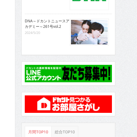
DNA～ドカントニュースア
カデミー～261号vol.2
2024/5/20
月間TOP10
総合TOP10