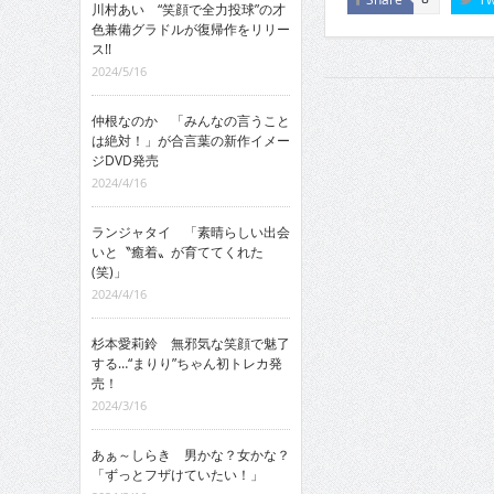
川村あい “笑顔で全力投球”の才
色兼備グラドルが復帰作をリリー
ス!!
2024/5/16
仲根なのか 「みんなの言うこと
は絶対！」が合言葉の新作イメー
ジDVD発売
2024/4/16
ランジャタイ 「素晴らしい出会
いと〝癒着〟が育ててくれた
(笑)」
2024/4/16
杉本愛莉鈴 無邪気な笑顔で魅了
する…“まりり”ちゃん初トレカ発
売！
2024/3/16
あぁ～しらき 男かな？女かな？
「ずっとフザけていたい！」