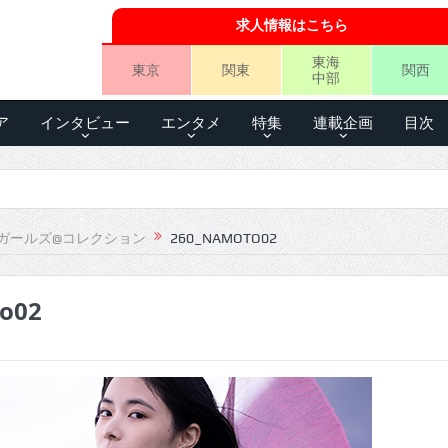
求人情報はこちら
東海
東京
関東
関西
中部
ア
インタビュー
エンタメ
特集
連載企画
目次
ガールズ@コレクション
260_NAMOTO02
o02