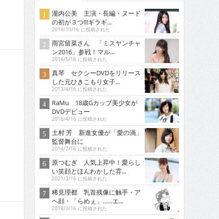
瀧内公美 主演・長編・ヌード
の初が３つ!!!ギラギ...
2014/10/16 に投稿された
雨宮留菜さん 「ミスヤンチャ
ン2016」参戦！マル...
2016/5/16 に投稿された
真琴 セクシーDVDをリリース
した元ひきこもり女子...
2013/4/16 に投稿された
RaMu 18歳Gカップ美少女が
DVDデビュー
2016/4/16 に投稿された
土村 芳 新進女優が「愛の渦」
監督舞台に
2014/7/16 に投稿された
原つむぎ 人気上昇中！愛らし
い笑顔とほんわかした雰...
2021/3/16 に投稿された
稀見理都 乳首残像に触手・ア
ヘ顔・「らめぇ」……エ...
2018/3/16 に投稿された