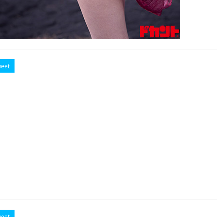
eet
eet