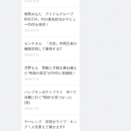
2024/3/16
牧野みなた アイドルグループ
BOCCHI。￼の黄色担当がデビュ
ーDVDを発売！
2024/2/16
センチネル 『月笑』年間王者が
極致目指して爆発する!?
2024/2/16
月野もも 美貌と才能を兼ね備え
た“奇跡の原石”がDVDに初挑戦！
2024/1/16
パンプキンポテトフライ M-1で
決勝に行く“理由”が見つかった
(笑)
2024/1/16
ヤーレンズ 目指せライブ・キン
グ！人生変えて魅せます!!