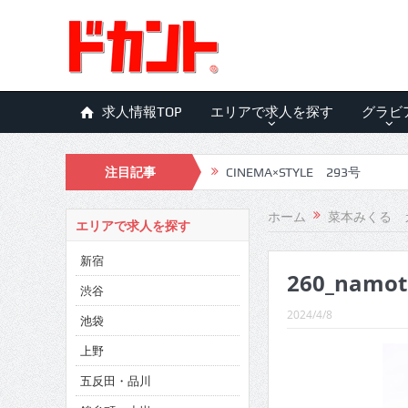
求人情報TOP
エリアで求人を探す
グラビ
注目記事
CINEMA×STYLE 293号
CINEMA×STYLE 292号
ホーム
菜本みくる 
エリアで求人を探す
CINEMA×STYLE 291号
新宿
260_namot
CINEMA×STYLE 290号
渋谷
CINEMA×STYLE 289号
2024/4/8
池袋
CINEMA×STYLE 288号
上野
五反田・品川
CINEMA×STYLE 287号