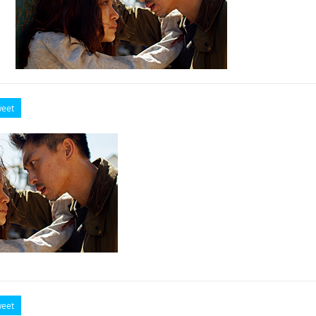
eet
eet