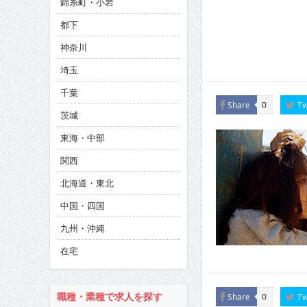
錦糸町・小岩
CINEMA×STYLE 286号
都下
CINEMA×STYLE 285号
神奈川
CINEMA×STYLE 294号
埼玉
千葉
Share
Tw
0
茨城
東海・中部
関西
北海道・東北
中国・四国
九州・沖縄
在宅
職種・業種で求人を探す
Share
Tw
0