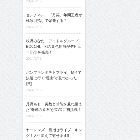
2024/3/16
センチネル 『月笑』年間王者が
極致目指して爆発する!?
2024/2/16
牧野みなた アイドルグループ
BOCCHI。￼の黄色担当がデビュ
ーDVDを発売！
2024/2/16
パンプキンポテトフライ M-1で
決勝に行く“理由”が見つかった
(笑)
2024/1/16
月野もも 美貌と才能を兼ね備え
た“奇跡の原石”がDVDに初挑戦！
2024/1/16
ヤーレンズ 目指せライブ・キン
グ！人生変えて魅せます!!