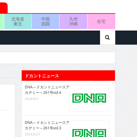
北海道
中国
九州
在宅
東北
四国
沖縄
ドカントニュース
DNA～ドカントニュースア
カデミー～261号vol.4
2024/6/3
DNA～ドカントニュースア
カデミー～261号vol.3
2024/5/27