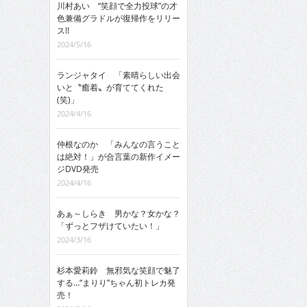
川村あい “笑顔で全力投球”の才
色兼備グラドルが復帰作をリリー
ス!!
2024/5/16
ランジャタイ 「素晴らしい出会
いと〝癒着〟が育ててくれた
(笑)」
2024/4/16
仲根なのか 「みんなの言うこと
は絶対！」が合言葉の新作イメー
ジDVD発売
2024/4/16
あぁ～しらき 男かな？女かな？
「ずっとフザけていたい！」
2024/3/16
杉本愛莉鈴 無邪気な笑顔で魅了
する…“まりり”ちゃん初トレカ発
売！