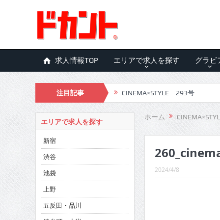
求人情報TOP
エリアで求人を探す
グラビ
注目記事
CINEMA×STYLE 293号
CINEMA×STYLE 292号
ホーム
CINEMA×STY
エリアで求人を探す
CINEMA×STYLE 291号
新宿
260_cinem
CINEMA×STYLE 290号
渋谷
CINEMA×STYLE 289号
2024/4/8
池袋
CINEMA×STYLE 288号
上野
五反田・品川
CINEMA×STYLE 287号