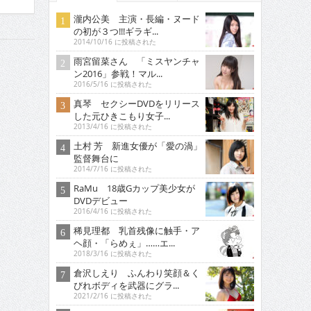
瀧内公美 主演・長編・ヌード
の初が３つ!!!ギラギ...
2014/10/16 に投稿された
雨宮留菜さん 「ミスヤンチャ
ン2016」参戦！マル...
2016/5/16 に投稿された
真琴 セクシーDVDをリリース
した元ひきこもり女子...
2013/4/16 に投稿された
土村 芳 新進女優が「愛の渦」
監督舞台に
2014/7/16 に投稿された
RaMu 18歳Gカップ美少女が
DVDデビュー
2016/4/16 に投稿された
稀見理都 乳首残像に触手・ア
ヘ顔・「らめぇ」……エ...
2018/3/16 に投稿された
倉沢しえり ふんわり笑顔＆く
びれボディを武器にグラ...
2021/2/16 に投稿された