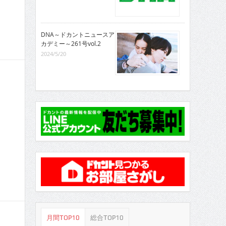
DNA～ドカントニュースア
カデミー～261号vol.2
2024/5/20
月間TOP10
総合TOP10