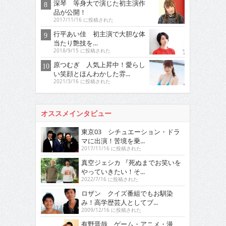
深琴 等身大で演じた初主演作
品が公開！
2017/11/16 に投稿された
行平あい佳 初主演で大胆な体
当たり艶技を…
2018/9/15 に投稿された
原つむぎ 人気上昇中！愛らし
い笑顔とほんわかした雰...
2021/3/16 に投稿された
オススメインタビュー
東京03 シチュエーション・ドラ
マに出演！苦境を乗...
2017/11/16 に投稿された
真空ジェシカ 『死ぬまでお笑いを
やっていきたい！そ...
2022/7/16 に投稿された
ロザン クイズ番組でもお馴染
み！高学歴芸人としてブ...
2009/12/16 に投稿された
有野晋哉 ゲーム・アニメ・漫