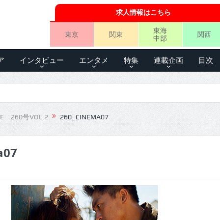
求人情報はこちら
東海
東京
関東
関西
中部
ア
インタビュー
エンタメ
特集
連載企画
目次
LE 260号VOL.2
260_CINEMA07
a07