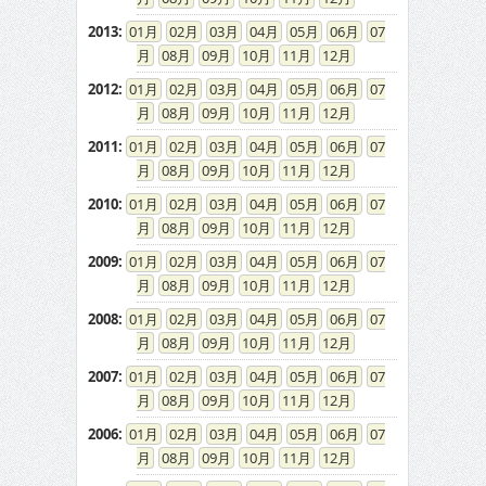
2013
:
01
02
03
04
05
06
07
08
09
10
11
12
2012
:
01
02
03
04
05
06
07
08
09
10
11
12
2011
:
01
02
03
04
05
06
07
08
09
10
11
12
2010
:
01
02
03
04
05
06
07
08
09
10
11
12
2009
:
01
02
03
04
05
06
07
08
09
10
11
12
2008
:
01
02
03
04
05
06
07
08
09
10
11
12
2007
:
01
02
03
04
05
06
07
08
09
10
11
12
2006
:
01
02
03
04
05
06
07
08
09
10
11
12