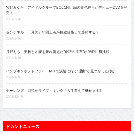
牧野みなた アイドルグループBOCCHI。￼の黄色担当がデビューDVDを発
売！
2024/2/16
センチネル 『月笑』年間王者が極致目指して爆発する!?
2024/2/16
月野もも 美貌と才能を兼ね備えた“奇跡の原石”がDVDに初挑戦！
2024/1/16
パンプキンポテトフライ M-1で決勝に行く“理由”が見つかった(笑)
2024/1/16
ヤーレンズ 目指せライブ・キング！人生変えて魅せます!!
2023/12/15
ドカントニュース