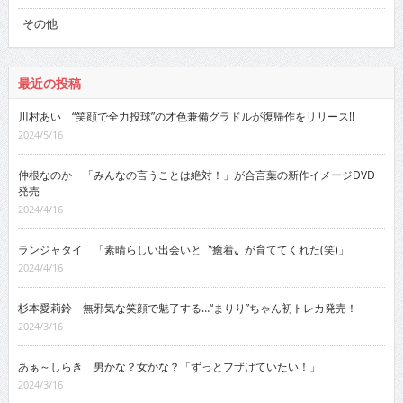
その他
最近の投稿
川村あい “笑顔で全力投球”の才色兼備グラドルが復帰作をリリース!!
2024/5/16
仲根なのか 「みんなの言うことは絶対！」が合言葉の新作イメージDVD
発売
2024/4/16
ランジャタイ 「素晴らしい出会いと〝癒着〟が育ててくれた(笑)」
2024/4/16
杉本愛莉鈴 無邪気な笑顔で魅了する…“まりり”ちゃん初トレカ発売！
2024/3/16
あぁ～しらき 男かな？女かな？「ずっとフザけていたい！」
2024/3/16