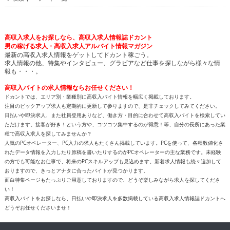
高収入求人をお探しなら、高収入求人情報誌ドカント
男の稼げる求人・高収入求人アルバイト情報マガジン
最新の高収入求人情報をゲットしてドカント稼ごう。
求人情報の他、特集やインタビュー、グラビアなど仕事を探しながら様々な情
報も・・・。
高収入バイトの求人情報ならお任せください！
ドカントでは、エリア別・業種別に高収入バイト情報を幅広く掲載しております。
注目のピックアップ求人も定期的に更新して参りますので、是非チェックしてみてください。
日払いや即決求人、また社員登用ありなど、働き方・目的に合わせて高収入バイトを検索してい
ただけます。接客が好き！という方や、コツコツ集中するのが得意！等、自分の長所にあった業
種で高収入求人を探してみませんか？
人気のPCオペレーター、PC入力の求人もたくさん掲載しています。PCを使って、各種数値化さ
れたデータ情報を入力したり原稿を書いたりするのがPCオペレーターの主な業務です。未経験
の方でも可能なお仕事で、将来のPCスキルアップも見込めます。新着求人情報も続々追加して
おりますので、きっとアナタに合ったバイトが見つかります。
面白特集ページもたっぷりご用意しておりますので、どうぞ楽しみながら求人を探してくださ
い！
高収入バイトをお探しなら、日払いや即決求人を多数掲載している高収入求人情報誌ドカントへ
どうぞお任せくださいませ！