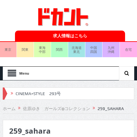
求人情報はこちら
東海
北海道
中国
九州
東京
関東
関西
在宅
中部
東北
四国
沖縄
Menu
CINEMA×STYLE 293号
CINEMA×STYLE 292号
ホーム
佐原ゆき ガールズ@コレクション
259_SAHARA
CINEMA×STYLE 291号
259_sahara
CINEMA×STYLE 290号