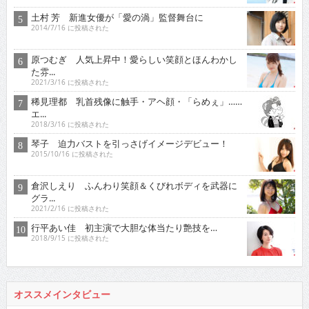
土村 芳 新進女優が「愛の渦」監督舞台に
2014/7/16 に投稿された
原つむぎ 人気上昇中！愛らしい笑顔とほんわかし
た雰...
2021/3/16 に投稿された
稀見理都 乳首残像に触手・アヘ顔・「らめぇ」……
エ...
2018/3/16 に投稿された
琴子 迫力バストを引っさげイメージデビュー！
2015/10/16 に投稿された
倉沢しえり ふんわり笑顔＆くびれボディを武器に
グラ...
2021/2/16 に投稿された
行平あい佳 初主演で大胆な体当たり艶技を…
2018/9/15 に投稿された
オススメインタビュー