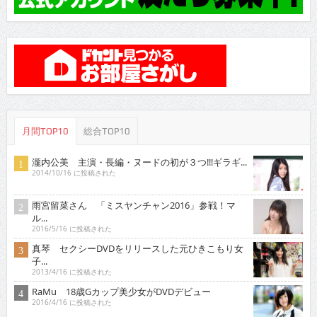
月間TOP10
総合TOP10
瀧内公美 主演・長編・ヌードの初が３つ!!!ギラギ...
2014/10/16 に投稿された
雨宮留菜さん 「ミスヤンチャン2016」参戦！マ
ル...
2016/5/16 に投稿された
真琴 セクシーDVDをリリースした元ひきこもり女
子...
2013/4/16 に投稿された
RaMu 18歳Gカップ美少女がDVDデビュー
2016/4/16 に投稿された