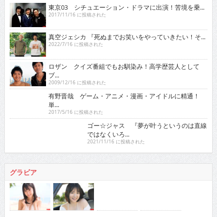
東京03 シチュエーション・ドラマに出演！苦境を乗...
2017/11/16 に投稿された
真空ジェシカ 『死ぬまでお笑いをやっていきたい！そ...
2022/7/16 に投稿された
ロザン クイズ番組でもお馴染み！高学歴芸人として
ブ...
2009/12/16 に投稿された
有野晋哉 ゲーム・アニメ・漫画・アイドルに精通！
単...
2017/5/16 に投稿された
ゴー☆ジャス 『夢が叶うというのは直線ではなくい
ろ...
2021/11/16 に投稿された
グラビア