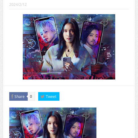
CINEMA×STYLE 289号
2024/2/12
CINEMA×STYLE 288号
CINEMA×STYLE 287号
CINEMA×STYLE 286号
CINEMA×STYLE 285号
CINEMA×STYLE 294号
Share
Tweet
0