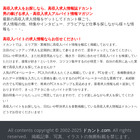
高収入求人をお探しなら、高収入求人情報誌ドカント
男の稼げる求人・高収入求人アルバイト情報マガジン
最新の高収入求人情報をゲットしてドカント稼ごう。
求人情報の他、特集やインタビュー、グラビアなど仕事を探しながら様々な情
報も・・・。
高収入バイトの求人情報ならお任せください！
ドカントでは、エリア別・業種別に高収入バイト情報を幅広く掲載しております。
注目のピックアップ求人も定期的に更新して参りますので、是非チェックしてみてください。
日払いや即決求人、また社員登用ありなど、働き方・目的に合わせて高収入バイトを検索してい
ただけます。接客が好き！という方や、コツコツ集中するのが得意！等、自分の長所にあった業
種で高収入求人を探してみませんか？
人気のPCオペレーター、PC入力の求人もたくさん掲載しています。PCを使って、各種数値化さ
れたデータ情報を入力したり原稿を書いたりするのがPCオペレーターの主な業務です。未経験
の方でも可能なお仕事で、将来のPCスキルアップも見込めます。新着求人情報も続々追加して
おりますので、きっとアナタに合ったバイトが見つかります。
面白特集ページもたっぷりご用意しておりますので、どうぞ楽しみながら求人を探してくださ
い！
高収入バイトをお探しなら、日払いや即決求人を多数掲載している高収入求人情報誌ドカントへ
どうぞお任せくださいませ！
All contents copyright © 2002-2025
ドカント.com
. All rights
reserved. 掲載記事、写真、イラストの無断転載を禁じます。