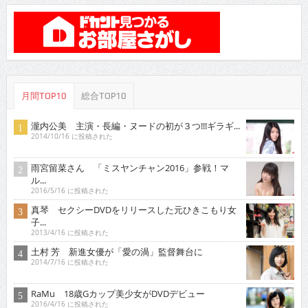
月間TOP10
総合TOP10
瀧内公美 主演・長編・ヌードの初が３つ!!!ギラギ...
2014/10/16 に投稿された
雨宮留菜さん 「ミスヤンチャン2016」参戦！マ
ル...
2016/5/16 に投稿された
真琴 セクシーDVDをリリースした元ひきこもり女
子...
2013/4/16 に投稿された
土村 芳 新進女優が「愛の渦」監督舞台に
2014/7/16 に投稿された
RaMu 18歳Gカップ美少女がDVDデビュー
2016/4/16 に投稿された