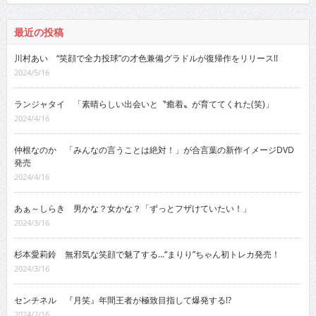
最近の投稿
川村あい “笑顔で全力投球”の才色兼備グラドルが復帰作をリリース!!
2024/5/16
ランジャタイ 「素晴らしい出会いと〝癒着〟が育ててくれた(笑)」
2024/4/16
仲根なのか 「みんなの言うことは絶対！」が合言葉の新作イメージDVD
発売
2024/4/16
あぁ～しらき 男かな？女かな？「ずっとフザけていたい！」
2024/3/16
杉本愛莉鈴 無邪気な笑顔で魅了する…“まりり”ちゃん初トレカ発売！
2024/3/16
センチネル 『月笑』年間王者が極致目指して爆発する!?
2024/2/16