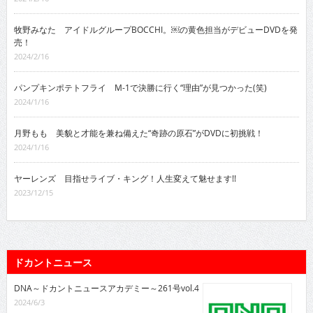
牧野みなた アイドルグループBOCCHI。￼の黄色担当がデビューDVDを発
売！
2024/2/16
パンプキンポテトフライ M-1で決勝に行く“理由”が見つかった(笑)
2024/1/16
月野もも 美貌と才能を兼ね備えた“奇跡の原石”がDVDに初挑戦！
2024/1/16
ヤーレンズ 目指せライブ・キング！人生変えて魅せます!!
2023/12/15
ドカントニュース
DNA～ドカントニュースアカデミー～261号vol.4
2024/6/3