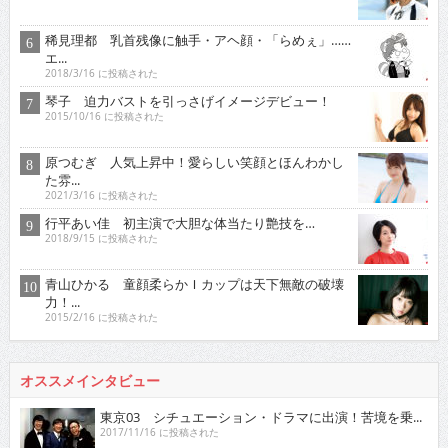
稀見理都 乳首残像に触手・アヘ顔・「らめぇ」……
エ...
2018/3/16 に投稿された
琴子 迫力バストを引っさげイメージデビュー！
2015/10/16 に投稿された
原つむぎ 人気上昇中！愛らしい笑顔とほんわかし
た雰...
2021/3/16 に投稿された
行平あい佳 初主演で大胆な体当たり艶技を…
2018/9/15 に投稿された
青山ひかる 童顔柔らかＩカップは天下無敵の破壊
力！...
2015/2/16 に投稿された
オススメインタビュー
東京03 シチュエーション・ドラマに出演！苦境を乗...
2017/11/16 に投稿された