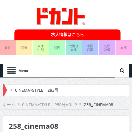
求人情報はこちら
東海
北海道
中国
九州
東京
関東
関西
在宅
中部
東北
四国
沖縄
Menu
CINEMA×STYLE 293号
CINEMA×STYLE 292号
ホーム
CINEMA×STYLE 258号VOL.2
258_CINEMA08
CINEMA×STYLE 291号
258_cinema08
CINEMA×STYLE 290号