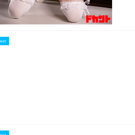
eet
eet