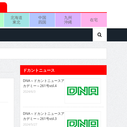
北海道
中国
九州
在宅
東北
四国
沖縄
ドカントニュース
DNA～ドカントニュースア
カデミー～261号vol.4
2024/6/3
DNA～ドカントニュースア
カデミー～261号vol.3
2024/5/27