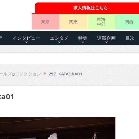
求人情報はこちら
東海
東京
関東
関西
中部
ア
インタビュー
エンタメ
特集
連載企画
目次
ールズ@コレクション
257_KATAOKA01
ka01