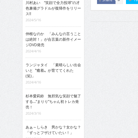
川村あい “笑顔で全力投球”の才
色兼備グラドルが復帰作をリリー
ス!!
2024/5/16
仲根なのか 「みんなの言うこと
は絶対！」が合言葉の新作イメー
ジDVD発売
2024/4/16
ランジャタイ 「素晴らしい出会
いと〝癒着〟が育ててくれた
(笑)」
2024/4/16
杉本愛莉鈴 無邪気な笑顔で魅了
する…“まりり”ちゃん初トレカ発
売！
2024/3/16
あぁ～しらき 男かな？女かな？
「ずっとフザけていたい！」