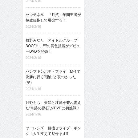
2024/3/16
センチネル 『月笑』年間王者が
極致目指して爆発する!?
2024/2/16
牧野みなた アイドルグループ
BOCCHI。￼の黄色担当がデビュ
ーDVDを発売！
2024/2/16
パンプキンポテトフライ M-1で
決勝に行く“理由”が見つかった
(笑)
2024/1/16
月野もも 美貌と才能を兼ね備え
た“奇跡の原石”がDVDに初挑戦！
2024/1/16
ヤーレンズ 目指せライブ・キン
グ！人生変えて魅せます!!