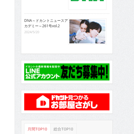
DNA～ドカントニュースア
カデミー～261号vol.2
2024/5/20
月間TOP10
総合TOP10