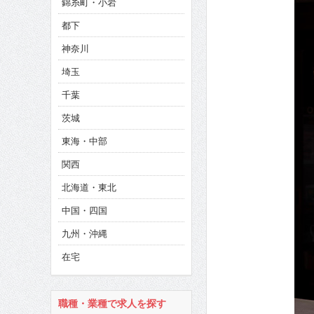
錦糸町・小岩
CINEMA×STYLE 286号
都下
CINEMA×STYLE 285号
神奈川
CINEMA×STYLE 294号
埼玉
千葉
茨城
東海・中部
関西
北海道・東北
中国・四国
九州・沖縄
在宅
職種・業種で求人を探す