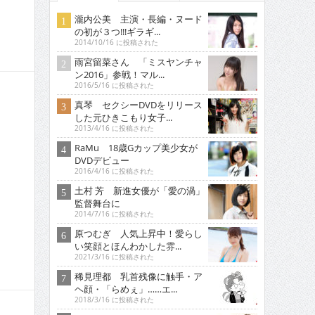
瀧内公美 主演・長編・ヌード
の初が３つ!!!ギラギ...
2014/10/16 に投稿された
雨宮留菜さん 「ミスヤンチャ
ン2016」参戦！マル...
2016/5/16 に投稿された
真琴 セクシーDVDをリリース
した元ひきこもり女子...
2013/4/16 に投稿された
RaMu 18歳Gカップ美少女が
DVDデビュー
2016/4/16 に投稿された
土村 芳 新進女優が「愛の渦」
監督舞台に
2014/7/16 に投稿された
原つむぎ 人気上昇中！愛らし
い笑顔とほんわかした雰...
2021/3/16 に投稿された
稀見理都 乳首残像に触手・ア
ヘ顔・「らめぇ」……エ...
2018/3/16 に投稿された