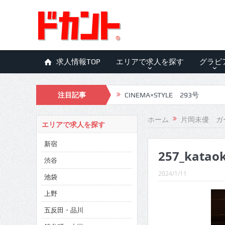
求人情報TOP
エリアで求人を探す
グラビ
注目記事
CINEMA×STYLE 293号
CINEMA×STYLE 292号
ホーム
片岡未優 ガ
エリアで求人を探す
CINEMA×STYLE 291号
新宿
257_katao
CINEMA×STYLE 290号
渋谷
CINEMA×STYLE 289号
2024/1/11
池袋
CINEMA×STYLE 288号
上野
五反田・品川
CINEMA×STYLE 287号