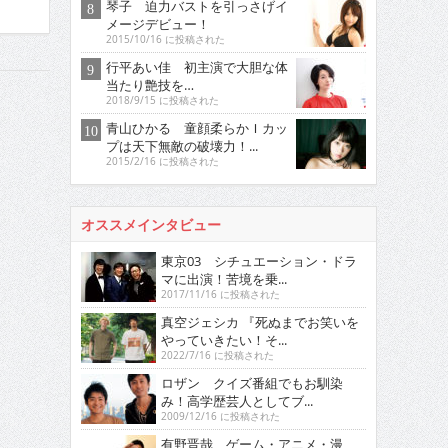
琴子 迫力バストを引っさげイ
メージデビュー！
2015/10/16 に投稿された
行平あい佳 初主演で大胆な体
当たり艶技を…
2018/9/15 に投稿された
青山ひかる 童顔柔らかＩカッ
プは天下無敵の破壊力！...
2015/2/16 に投稿された
オススメインタビュー
東京03 シチュエーション・ドラ
マに出演！苦境を乗...
2017/11/16 に投稿された
真空ジェシカ 『死ぬまでお笑いを
やっていきたい！そ...
2022/7/16 に投稿された
ロザン クイズ番組でもお馴染
み！高学歴芸人としてブ...
2009/12/16 に投稿された
有野晋哉 ゲーム・アニメ・漫