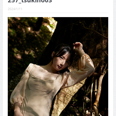
257_tsukino03
CINEMA×STYLE 289号
2024/1/11
CINEMA×STYLE 288号
CINEMA×STYLE 287号
CINEMA×STYLE 286号
CINEMA×STYLE 285号
CINEMA×STYLE 294号