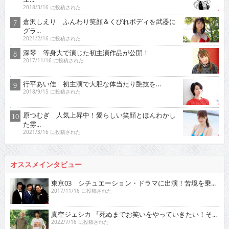
2018/3/16 に投稿された
倉沢しえり ふんわり笑顔＆くびれボディを武器に
グラ...
2021/2/16 に投稿された
深琴 等身大で演じた初主演作品が公開！
2017/11/16 に投稿された
行平あい佳 初主演で大胆な体当たり艶技を…
2018/9/15 に投稿された
原つむぎ 人気上昇中！愛らしい笑顔とほんわかし
た雰...
2021/3/16 に投稿された
オススメインタビュー
東京03 シチュエーション・ドラマに出演！苦境を乗...
2017/11/16 に投稿された
真空ジェシカ 『死ぬまでお笑いをやっていきたい！そ...
2022/7/16 に投稿された