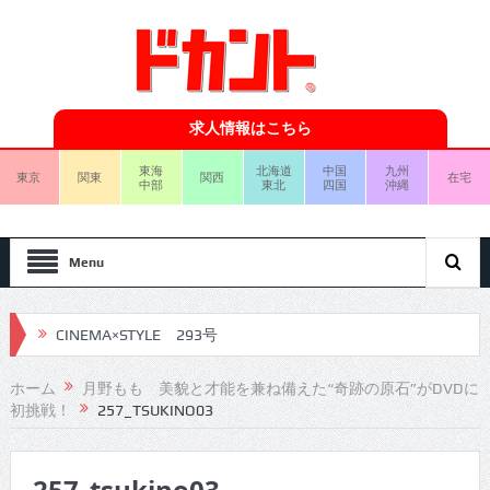
求人情報はこちら
東海
北海道
中国
九州
東京
関東
関西
在宅
中部
東北
四国
沖縄
Menu
CINEMA×STYLE 293号
CINEMA×STYLE 292号
ホーム
月野もも 美貌と才能を兼ね備えた“奇跡の原石”がDVDに
初挑戦！
257_TSUKINO03
CINEMA×STYLE 291号
CINEMA×STYLE 290号