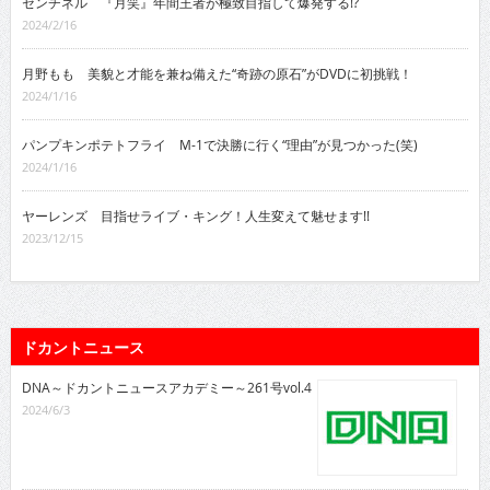
センチネル 『月笑』年間王者が極致目指して爆発する!?
2024/2/16
月野もも 美貌と才能を兼ね備えた“奇跡の原石”がDVDに初挑戦！
2024/1/16
パンプキンポテトフライ M-1で決勝に行く“理由”が見つかった(笑)
2024/1/16
ヤーレンズ 目指せライブ・キング！人生変えて魅せます!!
2023/12/15
ドカントニュース
DNA～ドカントニュースアカデミー～261号vol.4
2024/6/3