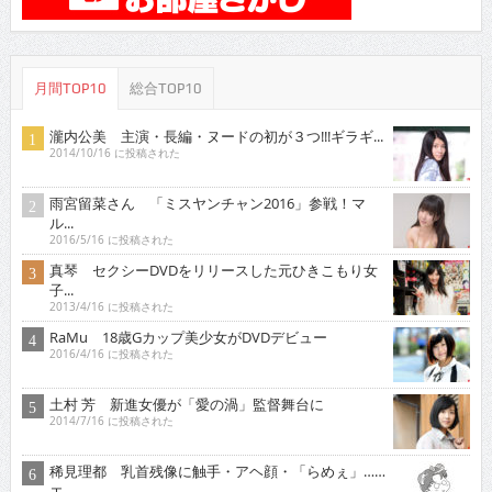
月間TOP10
総合TOP10
瀧内公美 主演・長編・ヌードの初が３つ!!!ギラギ...
2014/10/16 に投稿された
雨宮留菜さん 「ミスヤンチャン2016」参戦！マ
ル...
2016/5/16 に投稿された
真琴 セクシーDVDをリリースした元ひきこもり女
子...
2013/4/16 に投稿された
RaMu 18歳Gカップ美少女がDVDデビュー
2016/4/16 に投稿された
土村 芳 新進女優が「愛の渦」監督舞台に
2014/7/16 に投稿された
稀見理都 乳首残像に触手・アヘ顔・「らめぇ」……
エ...