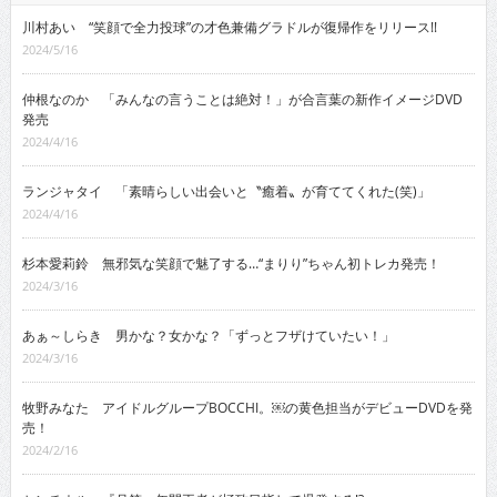
川村あい “笑顔で全力投球”の才色兼備グラドルが復帰作をリリース!!
2024/5/16
仲根なのか 「みんなの言うことは絶対！」が合言葉の新作イメージDVD
発売
2024/4/16
ランジャタイ 「素晴らしい出会いと〝癒着〟が育ててくれた(笑)」
2024/4/16
杉本愛莉鈴 無邪気な笑顔で魅了する…“まりり”ちゃん初トレカ発売！
2024/3/16
あぁ～しらき 男かな？女かな？「ずっとフザけていたい！」
2024/3/16
牧野みなた アイドルグループBOCCHI。￼の黄色担当がデビューDVDを発
売！
2024/2/16