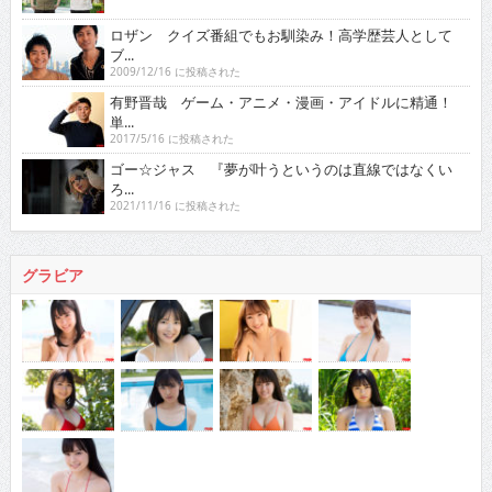
ロザン クイズ番組でもお馴染み！高学歴芸人として
ブ...
2009/12/16 に投稿された
有野晋哉 ゲーム・アニメ・漫画・アイドルに精通！
単...
2017/5/16 に投稿された
ゴー☆ジャス 『夢が叶うというのは直線ではなくい
ろ...
2021/11/16 に投稿された
グラビア