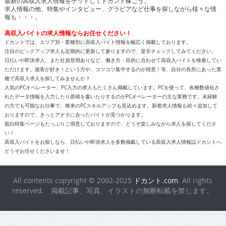
最新の高収入求人情報をゲットしてドカント稼ごう。
求人情報の他、特集やインタビュー、グラビアなど仕事を探しながら様々な情
報も・・・。
高収入バイトの求人情報ならお任せください！
ドカントでは、エリア別・業種別に高収入バイト情報を幅広く掲載しております。
注目のピックアップ求人も定期的に更新して参りますので、是非チェックしてみてください。
日払いや即決求人、また社員登用ありなど、働き方・目的に合わせて高収入バイトを検索してい
ただけます。接客が好き！という方や、コツコツ集中するのが得意！等、自分の長所にあった業
種で高収入求人を探してみませんか？
人気のPCオペレーター、PC入力の求人もたくさん掲載しています。PCを使って、各種数値化さ
れたデータ情報を入力したり原稿を書いたりするのがPCオペレーターの主な業務です。未経験
の方でも可能なお仕事で、将来のPCスキルアップも見込めます。新着求人情報も続々追加して
おりますので、きっとアナタに合ったバイトが見つかります。
面白特集ページもたっぷりご用意しておりますので、どうぞ楽しみながら求人を探してくださ
い！
高収入バイトをお探しなら、日払いや即決求人を多数掲載している高収入求人情報誌ドカントへ
どうぞお任せくださいませ！
All contents copyright © 2002-2025
ドカント.com
. All rights
reserved. 掲載記事、写真、イラストの無断転載を禁じます。