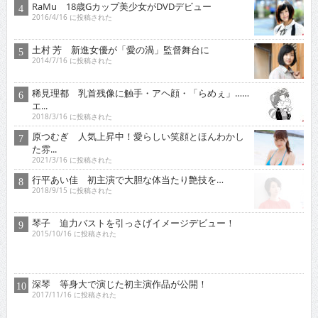
RaMu 18歳Gカップ美少女がDVDデビュー
2016/4/16 に投稿された
土村 芳 新進女優が「愛の渦」監督舞台に
2014/7/16 に投稿された
稀見理都 乳首残像に触手・アヘ顔・「らめぇ」……
エ...
2018/3/16 に投稿された
原つむぎ 人気上昇中！愛らしい笑顔とほんわかし
た雰...
2021/3/16 に投稿された
行平あい佳 初主演で大胆な体当たり艶技を…
2018/9/15 に投稿された
琴子 迫力バストを引っさげイメージデビュー！
2015/10/16 に投稿された
深琴 等身大で演じた初主演作品が公開！
2017/11/16 に投稿された