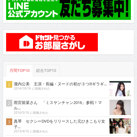
月間TOP10
総合TOP10
瀧内公美 主演・長編・ヌードの初が３つ!!!ギラギ...
2014/10/16 に投稿された
雨宮留菜さん 「ミスヤンチャン2016」参戦！マ
ル...
2016/5/16 に投稿された
真琴 セクシーDVDをリリースした元ひきこもり女
子...
2013/4/16 に投稿された