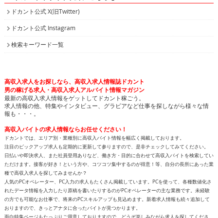
ドカント公式 Instagram
検索キーワード一覧
高収入求人をお探しなら、高収入求人情報誌ドカント
男の稼げる求人・高収入求人アルバイト情報マガジン
最新の高収入求人情報をゲットしてドカント稼ごう。
求人情報の他、特集やインタビュー、グラビアなど仕事を探しながら様々な情
報も・・・。
高収入バイトの求人情報ならお任せください！
ドカントでは、エリア別・業種別に高収入バイト情報を幅広く掲載しております。
注目のピックアップ求人も定期的に更新して参りますので、是非チェックしてみてください。
日払いや即決求人、また社員登用ありなど、働き方・目的に合わせて高収入バイトを検索してい
ただけます。接客が好き！という方や、コツコツ集中するのが得意！等、自分の長所にあった業
種で高収入求人を探してみませんか？
人気のPCオペレーター、PC入力の求人もたくさん掲載しています。PCを使って、各種数値化さ
れたデータ情報を入力したり原稿を書いたりするのがPCオペレーターの主な業務です。未経験
の方でも可能なお仕事で、将来のPCスキルアップも見込めます。新着求人情報も続々追加して
おりますので、きっとアナタに合ったバイトが見つかります。
面白特集ページもたっぷりご用意しておりますので、どうぞ楽しみながら求人を探してくださ
い！
高収入バイトをお探しなら、日払いや即決求人を多数掲載している高収入求人情報誌ドカントへ