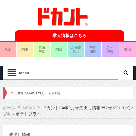
求人情報はこちら
東海
北海道
中国
九州
東京
関東
関西
在宅
中部
東北
四国
沖縄
Menu
CINEMA×STYLE 293号
CINEMA×STYLE 292号
ホーム
NEWS
ドカント24年2月号先出し情報257号 VOL.1パン
プキンポテトフライ
CINEMA×STYLE 291号
CINEMA×STYLE 290号
先出し情報