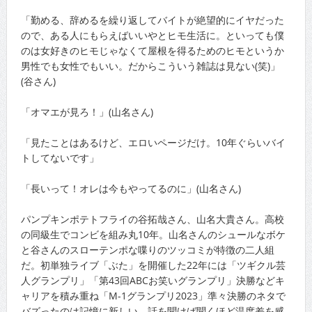
「勤める、辞めるを繰り返してバイトが絶望的にイヤだった
ので、ある人にもらえばいいやとヒモ生活に。といっても僕
のは女好きのヒモじゃなくて屋根を得るためのヒモというか
男性でも女性でもいい。だからこういう雑誌は見ない(笑)」
(谷さん)
「オマエが見ろ！」(山名さん)
「見たことはあるけど、エロいページだけ。10年ぐらいバイ
トしてないです」
「長いって！オレは今もやってるのに」(山名さん)
パンプキンポテトフライの谷拓哉さん、山名大貴さん。高校
の同級生でコンビを組み丸10年。山名さんのシュールなボケ
と谷さんのスローテンポな喋りのツッコミが特徴の二人組
だ。初単独ライブ「ぶた」を開催した22年には「ツギクル芸
人グランプリ」「第43回ABCお笑いグランプリ」決勝などキ
ャリアを積み重ね「M-1グランプリ2023」準々決勝のネタで
バズったのは記憶に新しい。話を聞けば聞くほど温度差を感