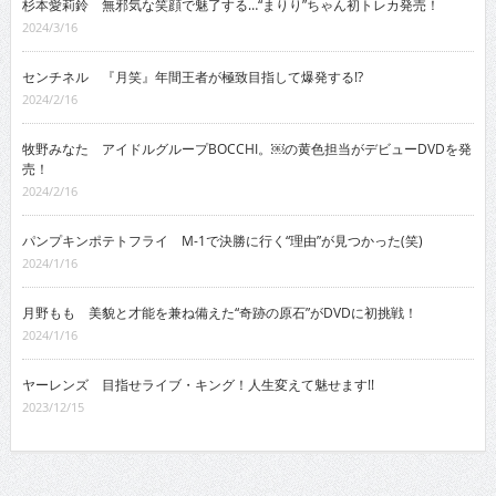
杉本愛莉鈴 無邪気な笑顔で魅了する…“まりり”ちゃん初トレカ発売！
2024/3/16
センチネル 『月笑』年間王者が極致目指して爆発する!?
2024/2/16
牧野みなた アイドルグループBOCCHI。￼の黄色担当がデビューDVDを発
売！
2024/2/16
パンプキンポテトフライ M-1で決勝に行く“理由”が見つかった(笑)
2024/1/16
月野もも 美貌と才能を兼ね備えた“奇跡の原石”がDVDに初挑戦！
2024/1/16
ヤーレンズ 目指せライブ・キング！人生変えて魅せます!!
2023/12/15