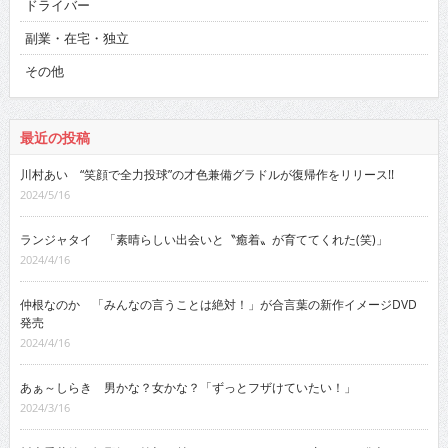
ドライバー
副業・在宅・独立
その他
最近の投稿
川村あい “笑顔で全力投球”の才色兼備グラドルが復帰作をリリース!!
2024/5/16
ランジャタイ 「素晴らしい出会いと〝癒着〟が育ててくれた(笑)」
2024/4/16
仲根なのか 「みんなの言うことは絶対！」が合言葉の新作イメージDVD
発売
2024/4/16
あぁ～しらき 男かな？女かな？「ずっとフザけていたい！」
2024/3/16