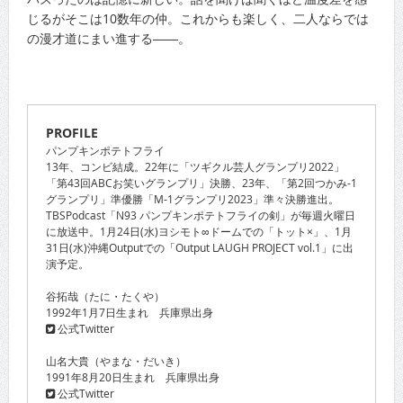
じるがそこは10数年の仲。これからも楽しく、二人ならでは
の漫才道にまい進する――。
PROFILE
パンプキンポテトフライ
13年、コンビ結成。22年に「ツギクル芸人グランプリ2022」
「第43回ABCお笑いグランプリ」決勝、23年、「第2回つかみ-1
グランプリ」準優勝「M-1グランプリ2023」準々決勝進出。
TBSPodcast「N93 パンプキンポテトフライの剣」が毎週火曜日
に放送中。1月24日(水)ヨシモト∞ドームでの「トット×」、1月
31日(水)沖縄Outputでの「Output LAUGH PROJECT vol.1」に出
演予定。
谷拓哉（たに・たくや）
1992年1月7日生まれ 兵庫県出身
公式Twitter
山名大貴（やまな・だいき）
1991年8月20日生まれ 兵庫県出身
公式Twitter