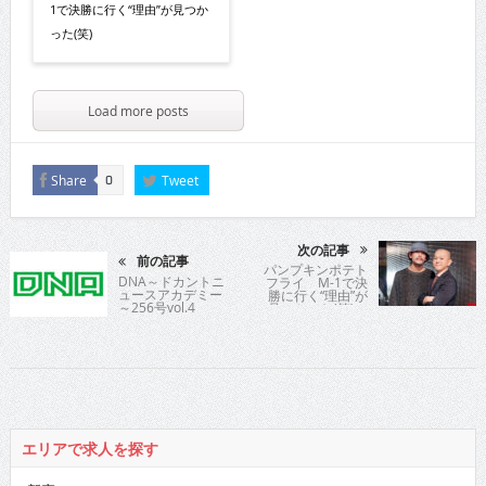
1で決勝に行く“理由”が見つか
った(笑)
Load more posts
Share
Tweet
0
次の記事
前の記事
パンプキンポテト
DNA～ドカントニ
フライ M-1で決
ュースアカデミー
勝に行く“理由”が
～256号vol.4
見つかった(笑)
エリアで求人を探す