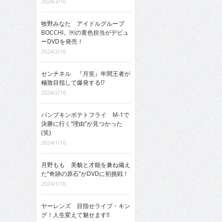
2024/3/16
牧野みなた アイドルグループ
BOCCHI。￼の黄色担当がデビュ
ーDVDを発売！
2024/2/16
センチネル 『月笑』年間王者が
極致目指して爆発する!?
2024/2/16
パンプキンポテトフライ M-1で
決勝に行く“理由”が見つかった
(笑)
2024/1/16
月野もも 美貌と才能を兼ね備え
た“奇跡の原石”がDVDに初挑戦！
2024/1/16
ヤーレンズ 目指せライブ・キン
グ！人生変えて魅せます!!