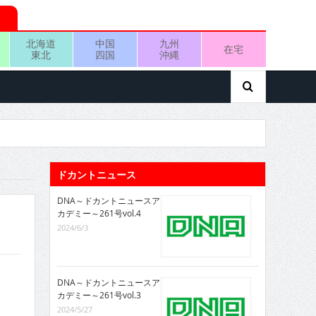
北海道
中国
九州
在宅
東北
四国
沖縄
ドカントニュース
DNA～ドカントニュースア
カデミー～261号vol.4
2024/6/3
DNA～ドカントニュースア
カデミー～261号vol.3
2024/5/27