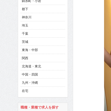
錦糸町・小岩
CINEMA×STYLE 286号
都下
CINEMA×STYLE 285号
神奈川
CINEMA×STYLE 294号
埼玉
千葉
茨城
東海・中部
関西
北海道・東北
中国・四国
九州・沖縄
在宅
職種・業種で求人を探す