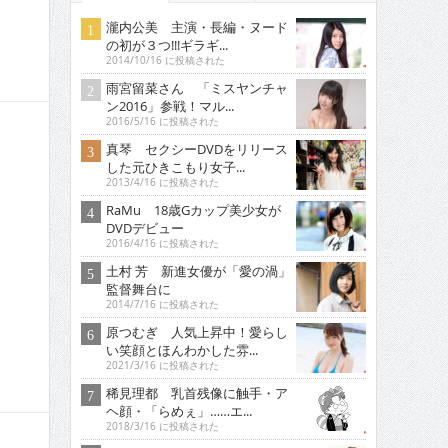
瀧内公美 主演・長編・ヌード
の初が３つ!!!ギラギ...
2014/10/16 に投稿された
雨宮留菜さん 「ミスヤンチャ
ン2016」参戦！マル...
2016/5/16 に投稿された
真琴 セクシーDVDをリリース
した元ひきこもり女子...
2013/4/16 に投稿された
RaMu 18歳Gカップ美少女が
DVDデビュー
2016/4/16 に投稿された
土村 芳 新進女優が「愛の渦」
監督舞台に
2014/7/16 に投稿された
原つむぎ 人気上昇中！愛らし
い笑顔とほんわかした雰...
2021/3/16 に投稿された
稀見理都 乳首残像に触手・ア
ヘ顔・「らめぇ」……エ...
2018/3/16 に投稿された