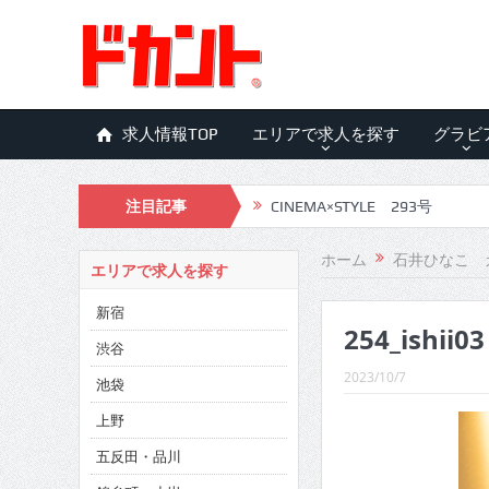
求人情報TOP
エリアで求人を探す
グラビ
注目記事
CINEMA×STYLE 293号
CINEMA×STYLE 292号
ホーム
石井ひなこ 
エリアで求人を探す
CINEMA×STYLE 291号
新宿
254_ishii03
CINEMA×STYLE 290号
渋谷
CINEMA×STYLE 289号
2023/10/7
池袋
CINEMA×STYLE 288号
上野
五反田・品川
CINEMA×STYLE 287号