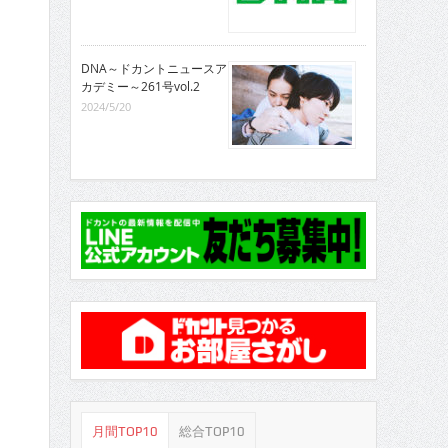
DNA～ドカントニュースア
カデミー～261号vol.2
2024/5/20
月間TOP10
総合TOP10