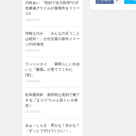
川村あい “笑顔で全力投球”の才
色兼備グラドルが復帰作をリリー
ス!!
2024/5/16
仲根なのか 「みんなの言うこと
は絶対！」が合言葉の新作イメー
ジDVD発売
2024/4/16
ランジャタイ 「素晴らしい出会
いと〝癒着〟が育ててくれた
(笑)」
2024/4/16
杉本愛莉鈴 無邪気な笑顔で魅了
する…“まりり”ちゃん初トレカ発
売！
2024/3/16
あぁ～しらき 男かな？女かな？
「ずっとフザけていたい！」