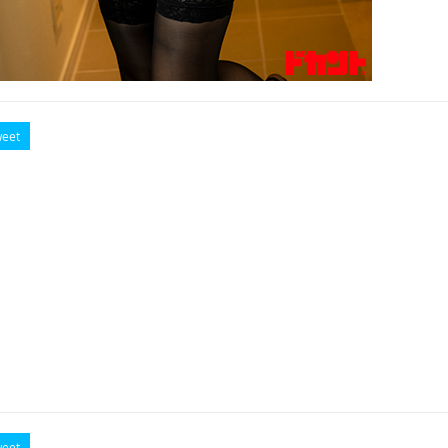
eet
eet