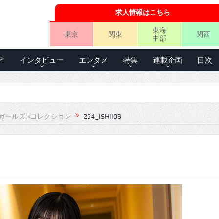
求人情報はこちら
東海
東京
関東
関西
中部
ア
インタビュー
エンタメ
特集
連載企画
目次
ガールズ@コレクション
254_ISHII03