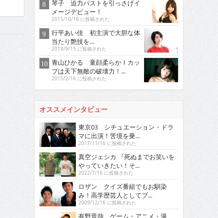
琴子 迫力バストを引っさげイ
メージデビュー！
2015/10/16 に投稿された
行平あい佳 初主演で大胆な体
当たり艶技を…
2018/9/15 に投稿された
青山ひかる 童顔柔らかＩカッ
プは天下無敵の破壊力！...
2015/2/16 に投稿された
オススメインタビュー
東京03 シチュエーション・ドラ
マに出演！苦境を乗...
2017/11/16 に投稿された
真空ジェシカ 『死ぬまでお笑いを
やっていきたい！そ...
2022/7/16 に投稿された
ロザン クイズ番組でもお馴染
み！高学歴芸人としてブ...
2009/12/16 に投稿された
有野晋哉 ゲーム・アニメ・漫