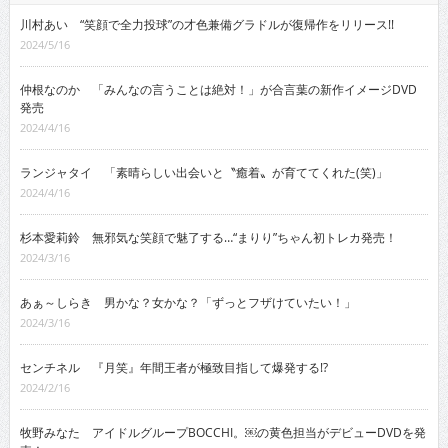
川村あい “笑顔で全力投球”の才色兼備グラドルが復帰作をリリース!!
2024/5/16
仲根なのか 「みんなの言うことは絶対！」が合言葉の新作イメージDVD
発売
2024/4/16
ランジャタイ 「素晴らしい出会いと〝癒着〟が育ててくれた(笑)」
2024/4/16
杉本愛莉鈴 無邪気な笑顔で魅了する…“まりり”ちゃん初トレカ発売！
2024/3/16
あぁ～しらき 男かな？女かな？「ずっとフザけていたい！」
2024/3/16
センチネル 『月笑』年間王者が極致目指して爆発する!?
2024/2/16
牧野みなた アイドルグループBOCCHI。￼の黄色担当がデビューDVDを発