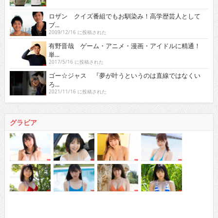
ロザン クイズ番組でもお馴染み！高学歴芸人として
ブ...
2009/12/16 に投稿された
有野晋哉 ゲーム・アニメ・漫画・アイドルに精通！
単...
2017/5/16 に投稿された
ゴー☆ジャス 『夢が叶うというのは直線ではなくい
ろ...
2021/11/16 に投稿された
グラビア