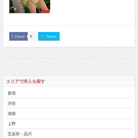
Share
Tweet
0
エリアで求人を探す
新宿
渋谷
池袋
上野
五反田・品川