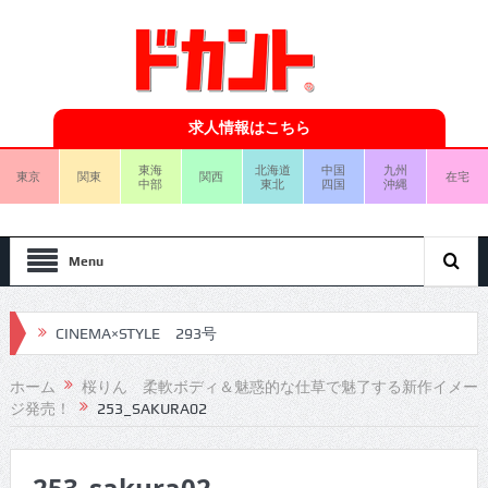
求人情報はこちら
東海
北海道
中国
九州
東京
関東
関西
在宅
中部
東北
四国
沖縄
Menu
CINEMA×STYLE 293号
CINEMA×STYLE 292号
ホーム
桜りん 柔軟ボディ＆魅惑的な仕草で魅了する新作イメー
ジ発売！
253_SAKURA02
CINEMA×STYLE 291号
CINEMA×STYLE 290号