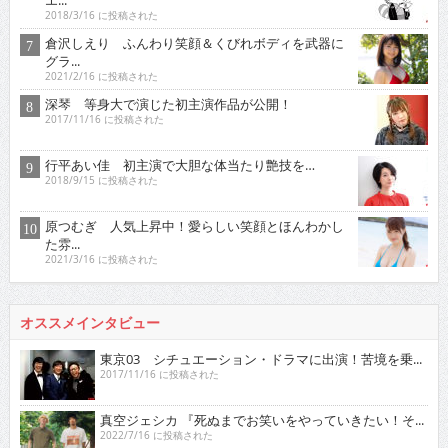
2018/3/16 に投稿された
倉沢しえり ふんわり笑顔＆くびれボディを武器に
グラ...
2021/2/16 に投稿された
深琴 等身大で演じた初主演作品が公開！
2017/11/16 に投稿された
行平あい佳 初主演で大胆な体当たり艶技を…
2018/9/15 に投稿された
原つむぎ 人気上昇中！愛らしい笑顔とほんわかし
た雰...
2021/3/16 に投稿された
オススメインタビュー
東京03 シチュエーション・ドラマに出演！苦境を乗...
2017/11/16 に投稿された
真空ジェシカ 『死ぬまでお笑いをやっていきたい！そ...
2022/7/16 に投稿された