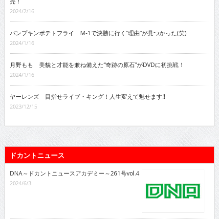
売！
2024/2/16
パンプキンポテトフライ M-1で決勝に行く“理由”が見つかった(笑)
2024/1/16
月野もも 美貌と才能を兼ね備えた“奇跡の原石”がDVDに初挑戦！
2024/1/16
ヤーレンズ 目指せライブ・キング！人生変えて魅せます!!
2023/12/15
ドカントニュース
DNA～ドカントニュースアカデミー～261号vol.4
2024/6/3