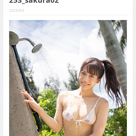
253_sakura02
CINEMA×STYLE 289号
2023/9/9
CINEMA×STYLE 288号
CINEMA×STYLE 287号
CINEMA×STYLE 286号
CINEMA×STYLE 285号
CINEMA×STYLE 294号