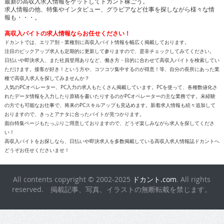
最新の高収入求人情報をゲットしてドカント稼ごう。
求人情報の他、特集やインタビュー、グラビアなど仕事を探しながら様々な情
報も・・・。
高収入バイトの求人情報ならお任せください！
ドカントでは、エリア別・業種別に高収入バイト情報を幅広く掲載しております。
注目のピックアップ求人も定期的に更新して参りますので、是非チェックしてみてください。
日払いや即決求人、また社員登用ありなど、働き方・目的に合わせて高収入バイトを検索してい
ただけます。接客が好き！という方や、コツコツ集中するのが得意！等、自分の長所にあった業
種で高収入求人を探してみませんか？
人気のPCオペレーター、PC入力の求人もたくさん掲載しています。PCを使って、各種数値化さ
れたデータ情報を入力したり原稿を書いたりするのがPCオペレーターの主な業務です。未経験
の方でも可能なお仕事で、将来のPCスキルアップも見込めます。新着求人情報も続々追加して
おりますので、きっとアナタに合ったバイトが見つかります。
面白特集ページもたっぷりご用意しておりますので、どうぞ楽しみながら求人を探してくださ
い！
高収入バイトをお探しなら、日払いや即決求人を多数掲載している高収入求人情報誌ドカントへ
どうぞお任せくださいませ！
All contents copyright © 2002-2025
ドカント.com
. All rights
reserved. 掲載記事、写真、イラストの無断転載を禁じます。