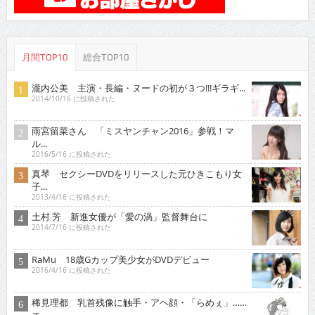
月間TOP10
総合TOP10
瀧内公美 主演・長編・ヌードの初が３つ!!!ギラギ...
2014/10/16 に投稿された
雨宮留菜さん 「ミスヤンチャン2016」参戦！マ
ル...
2016/5/16 に投稿された
真琴 セクシーDVDをリリースした元ひきこもり女
子...
2013/4/16 に投稿された
土村 芳 新進女優が「愛の渦」監督舞台に
2014/7/16 に投稿された
RaMu 18歳Gカップ美少女がDVDデビュー
2016/4/16 に投稿された
稀見理都 乳首残像に触手・アヘ顔・「らめぇ」……
エ...