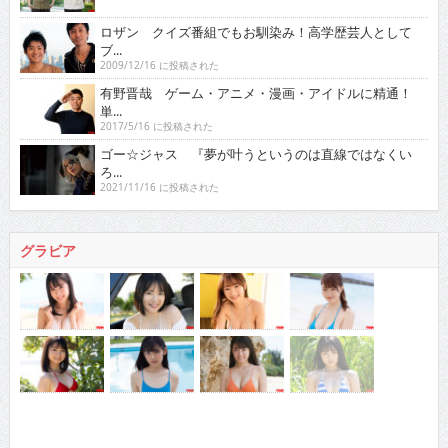
ロザン クイズ番組でもお馴染み！高学歴芸人として
ブ...
2009/12/16 に投稿された
有野晋哉 ゲーム・アニメ・漫画・アイドルに精通！
単...
2017/5/16 に投稿された
ゴー☆ジャス 『夢が叶うというのは直線ではなくい
ろ...
2021/11/16 に投稿された
グラビア