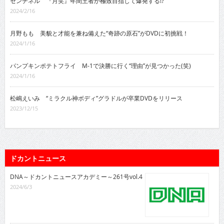
センチネル 『月笑』年間王者が極致目指して爆発する!?
2024/2/16
月野もも 美貌と才能を兼ね備えた“奇跡の原石”がDVDに初挑戦！
2024/1/16
パンプキンポテトフライ M-1で決勝に行く“理由”が見つかった(笑)
2024/1/16
松嶋えいみ “ミラクル神ボディ”グラドルが卒業DVDをリリース
2023/12/15
ドカントニュース
DNA～ドカントニュースアカデミー～261号vol.4
2024/6/3