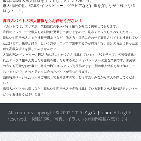
最新の高収入求人情報をゲットしてドカント稼ごう。
求人情報の他、特集やインタビュー、グラビアなど仕事を探しながら様々な情
報も・・・。
高収入バイトの求人情報ならお任せください！
ドカントでは、エリア別・業種別に高収入バイト情報を幅広く掲載しております。
注目のピックアップ求人も定期的に更新して参りますので、是非チェックしてみてください。
日払いや即決求人、また社員登用ありなど、働き方・目的に合わせて高収入バイトを検索してい
ただけます。接客が好き！という方や、コツコツ集中するのが得意！等、自分の長所にあった業
種で高収入求人を探してみませんか？
人気のPCオペレーター、PC入力の求人もたくさん掲載しています。PCを使って、各種数値化さ
れたデータ情報を入力したり原稿を書いたりするのがPCオペレーターの主な業務です。未経験
の方でも可能なお仕事で、将来のPCスキルアップも見込めます。新着求人情報も続々追加して
おりますので、きっとアナタに合ったバイトが見つかります。
面白特集ページもたっぷりご用意しておりますので、どうぞ楽しみながら求人を探してくださ
い！
高収入バイトをお探しなら、日払いや即決求人を多数掲載している高収入求人情報誌ドカントへ
どうぞお任せくださいませ！
All contents copyright © 2002-2025
ドカント.com
. All rights
reserved. 掲載記事、写真、イラストの無断転載を禁じます。