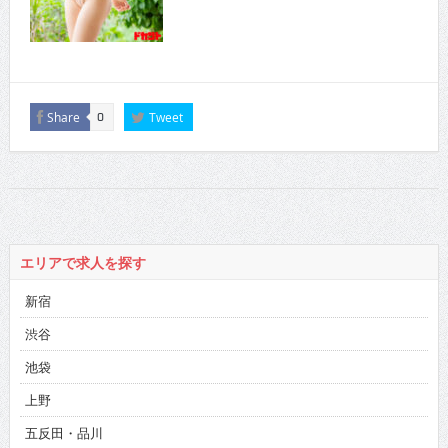
Share
Tweet
0
エリアで求人を探す
新宿
渋谷
池袋
上野
五反田・品川