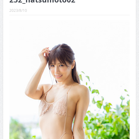
CINEMA×STYLE 289号
2023/8/10
CINEMA×STYLE 288号
CINEMA×STYLE 287号
CINEMA×STYLE 286号
CINEMA×STYLE 285号
CINEMA×STYLE 294号