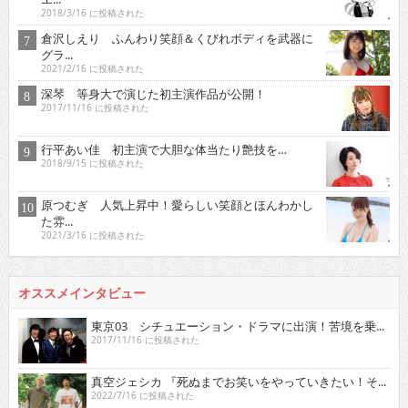
2018/3/16 に投稿された
倉沢しえり ふんわり笑顔＆くびれボディを武器に
グラ...
2021/2/16 に投稿された
深琴 等身大で演じた初主演作品が公開！
2017/11/16 に投稿された
行平あい佳 初主演で大胆な体当たり艶技を…
2018/9/15 に投稿された
原つむぎ 人気上昇中！愛らしい笑顔とほんわかし
た雰...
2021/3/16 に投稿された
オススメインタビュー
東京03 シチュエーション・ドラマに出演！苦境を乗...
2017/11/16 に投稿された
真空ジェシカ 『死ぬまでお笑いをやっていきたい！そ...
2022/7/16 に投稿された