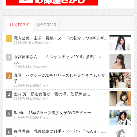
月間TOP10
総合TOP10
瀧内公美 主演・長編・ヌードの初が３つ!!!ギラギ...
2014/10/16 に投稿された
雨宮留菜さん 「ミスヤンチャン2016」参戦！マ
ル...
2016/5/16 に投稿された
真琴 セクシーDVDをリリースした元ひきこもり女
子...
2013/4/16 に投稿された
土村 芳 新進女優が「愛の渦」監督舞台に
2014/7/16 に投稿された
RaMu 18歳Gカップ美少女がDVDデビュー
2016/4/16 に投稿された
稀見理都 乳首残像に触手・アヘ顔・「らめぇ」……
エ...