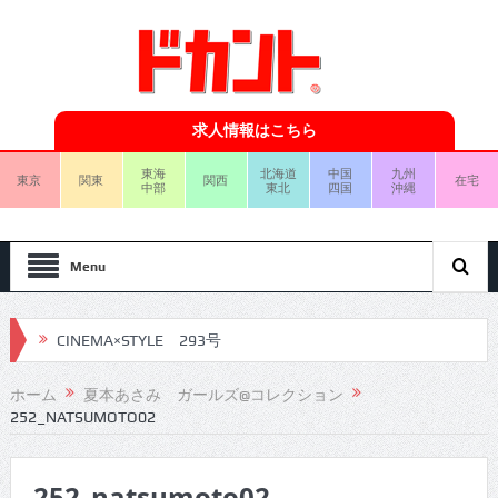
求人情報はこちら
東海
北海道
中国
九州
東京
関東
関西
在宅
中部
東北
四国
沖縄
Menu
CINEMA×STYLE 293号
CINEMA×STYLE 292号
ホーム
夏本あさみ ガールズ@コレクション
252_NATSUMOTO02
CINEMA×STYLE 291号
CINEMA×STYLE 290号
252_natsumoto02