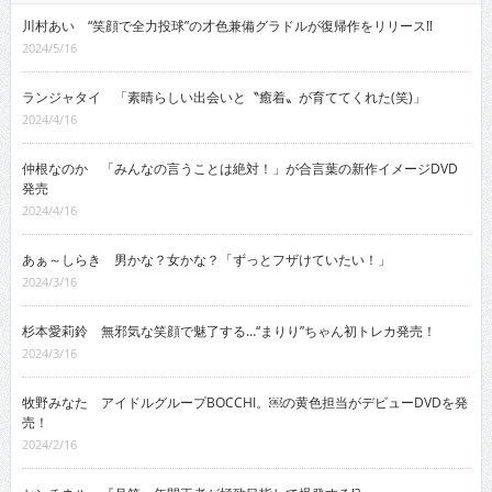
川村あい “笑顔で全力投球”の才色兼備グラドルが復帰作をリリース!!
2024/5/16
ランジャタイ 「素晴らしい出会いと〝癒着〟が育ててくれた(笑)」
2024/4/16
仲根なのか 「みんなの言うことは絶対！」が合言葉の新作イメージDVD
発売
2024/4/16
あぁ～しらき 男かな？女かな？「ずっとフザけていたい！」
2024/3/16
杉本愛莉鈴 無邪気な笑顔で魅了する…“まりり”ちゃん初トレカ発売！
2024/3/16
牧野みなた アイドルグループBOCCHI。￼の黄色担当がデビューDVDを発
売！
2024/2/16