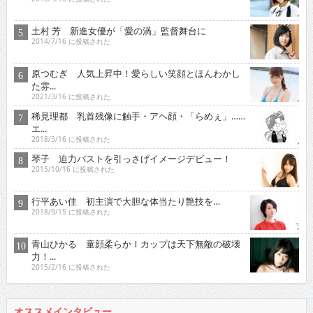
土村 芳 新進女優が「愛の渦」監督舞台に
2014/7/16 に投稿された
原つむぎ 人気上昇中！愛らしい笑顔とほんわかし
た雰...
2021/3/16 に投稿された
稀見理都 乳首残像に触手・アヘ顔・「らめぇ」……
エ...
2018/3/16 に投稿された
琴子 迫力バストを引っさげイメージデビュー！
2015/10/16 に投稿された
行平あい佳 初主演で大胆な体当たり艶技を…
2018/9/15 に投稿された
青山ひかる 童顔柔らかＩカップは天下無敵の破壊
力！...
2015/2/16 に投稿された
オススメインタビュー