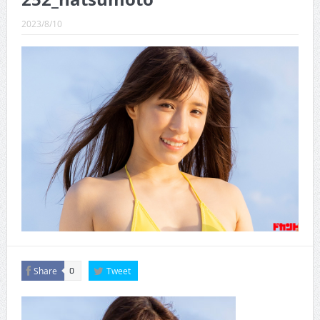
CINEMA×STYLE 289号
2023/8/10
CINEMA×STYLE 288号
CINEMA×STYLE 287号
CINEMA×STYLE 286号
CINEMA×STYLE 285号
CINEMA×STYLE 294号
Share
Tweet
0