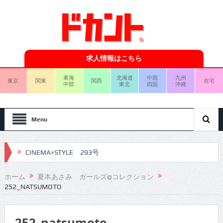
求人情報はこちら
東海
北海道
中国
九州
東京
関東
関西
在宅
中部
東北
四国
沖縄
Menu
CINEMA×STYLE 293号
CINEMA×STYLE 292号
ホーム
夏本あさみ ガールズ@コレクション
252_NATSUMOTO
CINEMA×STYLE 291号
CINEMA×STYLE 290号
252_natsumoto