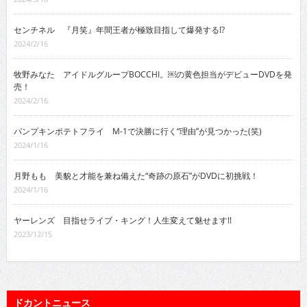
センチネル 『月笑』年間王者が極致目指して爆発する!?
2024/2/16
牧野みなた アイドルグループBOCCHI。￼の黄色担当がデビューDVDを発
売！
2024/2/16
パンプキンポテトフライ M-1で決勝に行く“理由”が見つかった(笑)
2024/1/16
月野もも 美貌と才能を兼ね備えた“奇跡の原石”がDVDに初挑戦！
2024/1/16
ヤーレンズ 目指せライブ・キング！人生変えて魅せます!!
2023/12/15
ドカントニュース