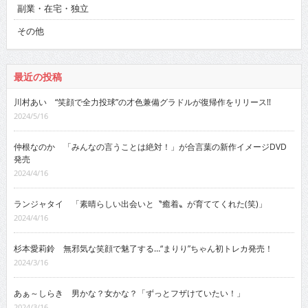
副業・在宅・独立
その他
最近の投稿
川村あい “笑顔で全力投球”の才色兼備グラドルが復帰作をリリース!!
2024/5/16
仲根なのか 「みんなの言うことは絶対！」が合言葉の新作イメージDVD
発売
2024/4/16
ランジャタイ 「素晴らしい出会いと〝癒着〟が育ててくれた(笑)」
2024/4/16
杉本愛莉鈴 無邪気な笑顔で魅了する…“まりり”ちゃん初トレカ発売！
2024/3/16
あぁ～しらき 男かな？女かな？「ずっとフザけていたい！」
2024/3/16