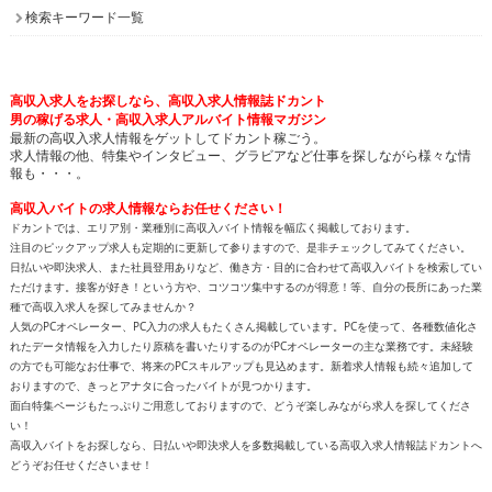
検索キーワード一覧
高収入求人をお探しなら、高収入求人情報誌ドカント
男の稼げる求人・高収入求人アルバイト情報マガジン
最新の高収入求人情報をゲットしてドカント稼ごう。
求人情報の他、特集やインタビュー、グラビアなど仕事を探しながら様々な情
報も・・・。
高収入バイトの求人情報ならお任せください！
ドカントでは、エリア別・業種別に高収入バイト情報を幅広く掲載しております。
注目のピックアップ求人も定期的に更新して参りますので、是非チェックしてみてください。
日払いや即決求人、また社員登用ありなど、働き方・目的に合わせて高収入バイトを検索してい
ただけます。接客が好き！という方や、コツコツ集中するのが得意！等、自分の長所にあった業
種で高収入求人を探してみませんか？
人気のPCオペレーター、PC入力の求人もたくさん掲載しています。PCを使って、各種数値化さ
れたデータ情報を入力したり原稿を書いたりするのがPCオペレーターの主な業務です。未経験
の方でも可能なお仕事で、将来のPCスキルアップも見込めます。新着求人情報も続々追加して
おりますので、きっとアナタに合ったバイトが見つかります。
面白特集ページもたっぷりご用意しておりますので、どうぞ楽しみながら求人を探してくださ
い！
高収入バイトをお探しなら、日払いや即決求人を多数掲載している高収入求人情報誌ドカントへ
どうぞお任せくださいませ！