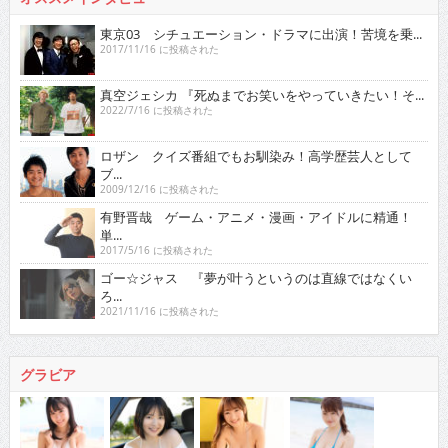
東京03 シチュエーション・ドラマに出演！苦境を乗...
2017/11/16 に投稿された
真空ジェシカ 『死ぬまでお笑いをやっていきたい！そ...
2022/7/16 に投稿された
ロザン クイズ番組でもお馴染み！高学歴芸人として
ブ...
2009/12/16 に投稿された
有野晋哉 ゲーム・アニメ・漫画・アイドルに精通！
単...
2017/5/16 に投稿された
ゴー☆ジャス 『夢が叶うというのは直線ではなくい
ろ...
2021/11/16 に投稿された
グラビア