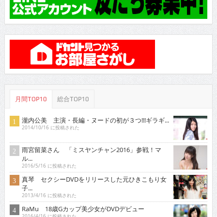
月間TOP10
総合TOP10
瀧内公美 主演・長編・ヌードの初が３つ!!!ギラギ...
2014/10/16 に投稿された
雨宮留菜さん 「ミスヤンチャン2016」参戦！マ
ル...
2016/5/16 に投稿された
真琴 セクシーDVDをリリースした元ひきこもり女
子...
2013/4/16 に投稿された
RaMu 18歳Gカップ美少女がDVDデビュー
2016/4/16 に投稿された