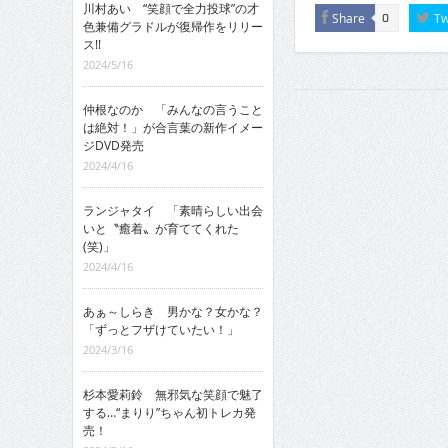
川村あい “笑顔で全力投球”の才
Share
Tw
0
色兼備グラドルが復帰作をリリー
ス!!
2024/5/16
仲根なのか 「みんなの言うこと
は絶対！」が合言葉の新作イメー
ジDVD発売
2024/4/16
ランジャタイ 「素晴らしい出会
いと〝癒着〟が育ててくれた
(笑)」
2024/4/16
あぁ～しらき 男かな？女かな？
「ずっとフザけていたい！」
2024/3/16
杉本愛莉鈴 無邪気な笑顔で魅了
する…“まりり”ちゃん初トレカ発
売！