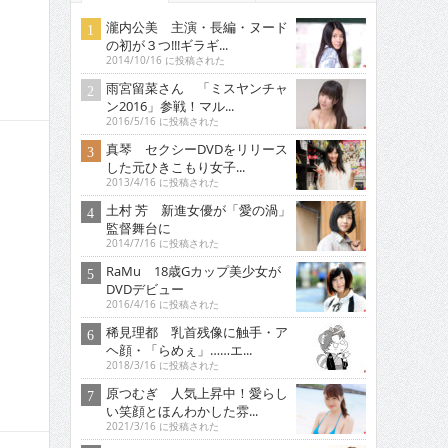
瀧内公美 主演・長編・ヌード
の初が３つ!!!ギラギ...
2014/10/16 に投稿された
雨宮留菜さん 「ミスヤンチャ
ン2016」参戦！マル...
2016/5/16 に投稿された
真琴 セクシーDVDをリリース
した元ひきこもり女子...
2013/4/16 に投稿された
土村 芳 新進女優が「愛の渦」
監督舞台に
2014/7/16 に投稿された
RaMu 18歳Gカップ美少女が
DVDデビュー
2016/4/16 に投稿された
稀見理都 乳首残像に触手・ア
ヘ顔・「らめぇ」……エ...
2018/3/16 に投稿された
原つむぎ 人気上昇中！愛らし
い笑顔とほんわかした雰...
2021/3/16 に投稿された