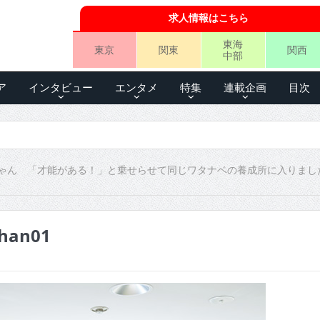
求人情報はこちら
東海
東京
関東
関西
中部
ア
インタビュー
エンタメ
特集
連載企画
目次
ゃん 「才能がある！」と乗せらせて同じワタナベの養成所に入りまし
chan01