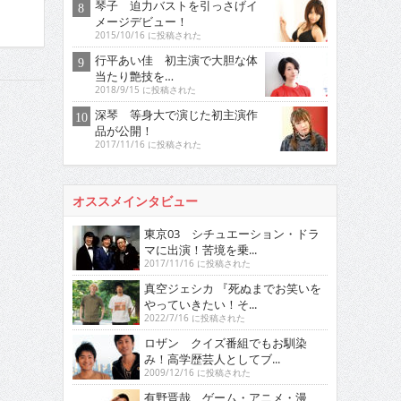
琴子 迫力バストを引っさげイ
メージデビュー！
2015/10/16 に投稿された
行平あい佳 初主演で大胆な体
当たり艶技を…
2018/9/15 に投稿された
深琴 等身大で演じた初主演作
品が公開！
2017/11/16 に投稿された
オススメインタビュー
東京03 シチュエーション・ドラ
マに出演！苦境を乗...
2017/11/16 に投稿された
真空ジェシカ 『死ぬまでお笑いを
やっていきたい！そ...
2022/7/16 に投稿された
ロザン クイズ番組でもお馴染
み！高学歴芸人としてブ...
2009/12/16 に投稿された
有野晋哉 ゲーム・アニメ・漫