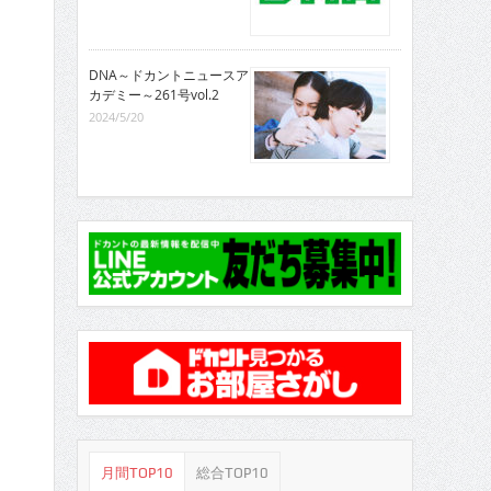
DNA～ドカントニュースア
カデミー～261号vol.2
2024/5/20
月間TOP10
総合TOP10