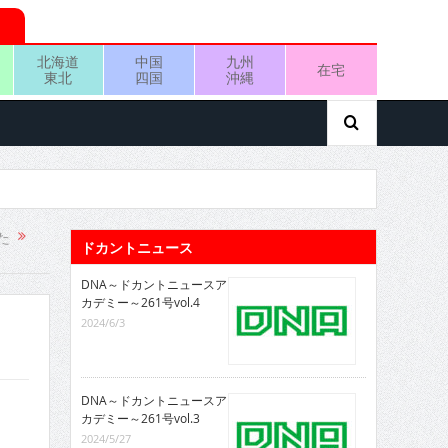
北海道
中国
九州
在宅
東北
四国
沖縄
た
ドカントニュース
DNA～ドカントニュースア
カデミー～261号vol.4
2024/6/3
DNA～ドカントニュースア
カデミー～261号vol.3
2024/5/27