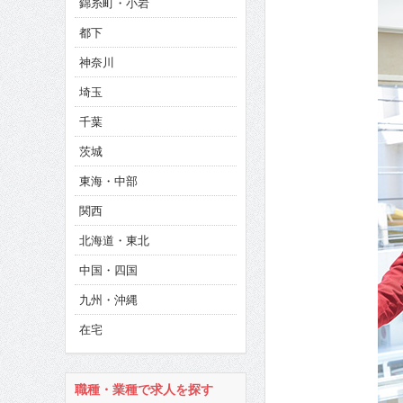
錦糸町・小岩
CINEMA×STYLE 286号
都下
CINEMA×STYLE 285号
神奈川
CINEMA×STYLE 294号
埼玉
千葉
茨城
東海・中部
関西
北海道・東北
中国・四国
九州・沖縄
在宅
職種・業種で求人を探す