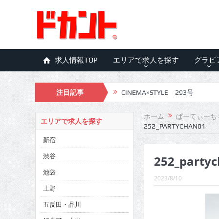
求人情報TOP
エリアで求人を探す
グラビ
注目記事
CINEMA×STYLE 293号
CINEMA×STYLE 292号
ホーム
ぱーてぃーち
エリアで求人を探す
252_PARTYCHAN01
CINEMA×STYLE 291号
新宿
CINEMA×STYLE 290号
渋谷
252_party
CINEMA×STYLE 289号
池袋
2023/8/10
CINEMA×STYLE 288号
上野
五反田・品川
CINEMA×STYLE 287号