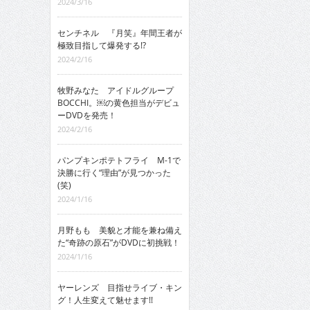
2024/3/16
センチネル 『月笑』年間王者が
極致目指して爆発する!?
2024/2/16
牧野みなた アイドルグループ
BOCCHI。￼の黄色担当がデビュ
ーDVDを発売！
2024/2/16
パンプキンポテトフライ M-1で
決勝に行く“理由”が見つかった
(笑)
2024/1/16
月野もも 美貌と才能を兼ね備え
た“奇跡の原石”がDVDに初挑戦！
2024/1/16
ヤーレンズ 目指せライブ・キン
グ！人生変えて魅せます!!