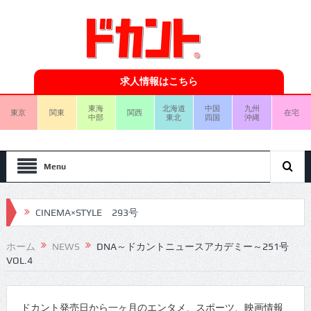
求人情報はこちら
東海
北海道
中国
九州
東京
関東
関西
在宅
中部
東北
四国
沖縄
Menu
CINEMA×STYLE 293号
CINEMA×STYLE 292号
ホーム
NEWS
DNA～ドカントニュースアカデミー～251号
VOL.4
CINEMA×STYLE 291号
CINEMA×STYLE 290号
ドカント発売日から一ヶ月のエンタメ、スポーツ、映画情報