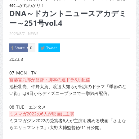
CINEMA×STYLE 289号
etc…が丸わかり！
DNA～ドカントニュースアカデミ
CINEMA×STYLE 288号
ー～251号vol.4
CINEMA×STYLE 287号
2023/8/7
NEWS
CINEMA×STYLE 286号
Share
Tweet
0
CINEMA×STYLE 285号
2023.8
CINEMA×STYLE 294号
07_MON TV
宮藤官九郎が監督・脚本の連ドラ8月配信
池松壮亮、仲野太賀、渡辺大知らが出演のドラマ「季節のな
い街」は9日からディズニープラスで一挙独占配信。
08_TUE エンタメ
ミスマガ2022の6人が映画に主演
ミスマガジン2022の受賞者6人が主演を務める映画「さよな
らエリュマントス」(大野大輔監督)が11日公開。