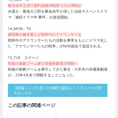
椎名桔平主演で裁判員裁判制度での心理戦が
弁護士・菊地大三郎を椎名桔平が演じた法廷サスペンスドラ
マ「連続ドラマW 事件」が放送開始。
14_MON TV
森田剛や橋本愛らが戦時中のアナウンサーを
戦時中のアナウンサーたちの活動を事実をもとにドラマ化し
た「アナウンサーたちの戦争」がNHK総合で放送される。
15_TUE ステージ
戦後の新劇ブーム牽引俳優座劇場が閉館へ
戦後の新劇ブームを牽引してきた東京・六本木の俳優座劇場
が、25年4月末で閉館することになった。
【関連リンク】空いた時間で副収入！ドライバーの求
人はこちら
この記事の関連ページ