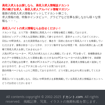
高収入求人をお探しなら、高収入求人情報誌ドカント
男の稼げる求人・高収入求人アルバイト情報マガジン
最新の高収入求人情報をゲットしてドカント稼ごう。
求人情報の他、特集やインタビュー、グラビアなど仕事を探しながら様々な情
報も・・・。
高収入バイトの求人情報ならお任せください！
ドカントでは、エリア別・業種別に高収入バイト情報を幅広く掲載しております。
注目のピックアップ求人も定期的に更新して参りますので、是非チェックしてみてください。
日払いや即決求人、また社員登用ありなど、働き方・目的に合わせて高収入バイトを検索してい
ただけます。接客が好き！という方や、コツコツ集中するのが得意！等、自分の長所にあった業
種で高収入求人を探してみませんか？
人気のPCオペレーター、PC入力の求人もたくさん掲載しています。PCを使って、各種数値化さ
れたデータ情報を入力したり原稿を書いたりするのがPCオペレーターの主な業務です。未経験
の方でも可能なお仕事で、将来のPCスキルアップも見込めます。新着求人情報も続々追加して
おりますので、きっとアナタに合ったバイトが見つかります。
面白特集ページもたっぷりご用意しておりますので、どうぞ楽しみながら求人を探してくださ
い！
高収入バイトをお探しなら、日払いや即決求人を多数掲載している高収入求人情報誌ドカントへ
どうぞお任せくださいませ！
All contents copyright © 2002-2025
ドカント.com
. All rights
reserved. 掲載記事、写真、イラストの無断転載を禁じます。