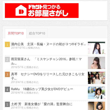
月間TOP10
総合TOP10
瀧内公美 主演・長編・ヌードの初が３つ!!!ギラギ...
2014/10/16 に投稿された
雨宮留菜さん 「ミスヤンチャン2016」参戦！マ
ル...
2016/5/16 に投稿された
真琴 セクシーDVDをリリースした元ひきこもり女
子...
2013/4/16 に投稿された
RaMu 18歳Gカップ美少女がDVDデビュー
2016/4/16 に投稿された
土村 芳 新進女優が「愛の渦」監督舞台に
2014/7/16 に投稿された