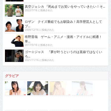
真空ジェシカ 『死ぬまでお笑いをやっていきたい！そ...
2022/7/16 に投稿された
ロザン クイズ番組でもお馴染み！高学歴芸人として
ブ...
2009/12/16 に投稿された
有野晋哉 ゲーム・アニメ・漫画・アイドルに精通！
単...
2017/5/16 に投稿された
ゴー☆ジャス 『夢が叶うというのは直線ではなくい
ろ...
2021/11/16 に投稿された
グラビア