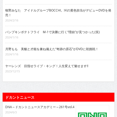
牧野みなた アイドルグループBOCCHI。￼の黄色担当がデビューDVDを発
売！
2024/2/16
パンプキンポテトフライ M-1で決勝に行く“理由”が見つかった(笑)
2024/1/16
月野もも 美貌と才能を兼ね備えた“奇跡の原石”がDVDに初挑戦！
2024/1/16
ヤーレンズ 目指せライブ・キング！人生変えて魅せます!!
2023/12/15
ドカントニュース
DNA～ドカントニュースアカデミー～261号vol.4
2024/6/3