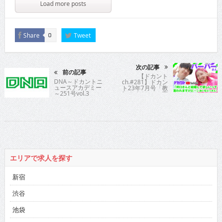
Load more posts
Share
Tweet
0
次の記事
前の記事
【ドカント
DNA～ドカントニ
ch.#281】ドカン
ュースアカデミー
ト23年7月号「教
～251号vol.3
えてパイセン！直
撃インタビュー!!」
パーパーさんの動
画第3弾！【パーパ
ーさん3/3】
エリアで求人を探す
新宿
渋谷
池袋