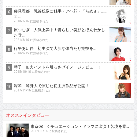
稀見理都 乳首残像に触手・アヘ顔・「らめぇ」……
エ...
2018/3/16 に投稿された
原つむぎ 人気上昇中！愛らしい笑顔とほんわかし
た雰...
2021/3/16 に投稿された
行平あい佳 初主演で大胆な体当たり艶技を…
2018/9/15 に投稿された
琴子 迫力バストを引っさげイメージデビュー！
2015/10/16 に投稿された
深琴 等身大で演じた初主演作品が公開！
2017/11/16 に投稿された
オススメインタビュー
東京03 シチュエーション・ドラマに出演！苦境を乗...
2017/11/16 に投稿された