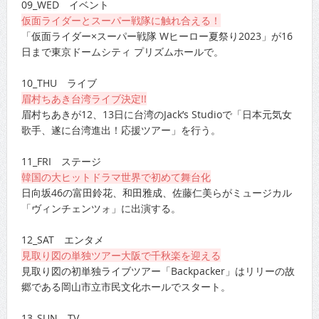
09_WED イベント
仮面ライダーとスーパー戦隊に触れ合える！
「仮面ライダー×スーパー戦隊 Wヒーロー夏祭り2023」が16
日まで東京ドームシティ プリズムホールで。
10_THU ライブ
眉村ちあき台湾ライブ決定!!
眉村ちあきが12、13日に台湾のJack’s Studioで「日本元気女
歌手、遂に台湾進出！応援ツアー」を行う。
11_FRI ステージ
韓国の大ヒットドラマ世界で初めて舞台化
日向坂46の富田鈴花、和田雅成、佐藤仁美らがミュージカル
「ヴィンチェンツォ」に出演する。
12_SAT エンタメ
見取り図の単独ツアー大阪で千秋楽を迎える
見取り図の初単独ライブツアー「Backpacker」はリリーの故
郷である岡山市立市民文化ホールでスタート。
13_SUN TV