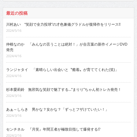
最近の投稿
川村あい “笑顔で全力投球”の才色兼備グラドルが復帰作をリリース!!
2024/5/16
仲根なのか 「みんなの言うことは絶対！」が合言葉の新作イメージDVD
発売
2024/4/16
ランジャタイ 「素晴らしい出会いと〝癒着〟が育ててくれた(笑)」
2024/4/16
杉本愛莉鈴 無邪気な笑顔で魅了する…“まりり”ちゃん初トレカ発売！
2024/3/16
あぁ～しらき 男かな？女かな？「ずっとフザけていたい！」
2024/3/16
センチネル 『月笑』年間王者が極致目指して爆発する!?
2024/2/16