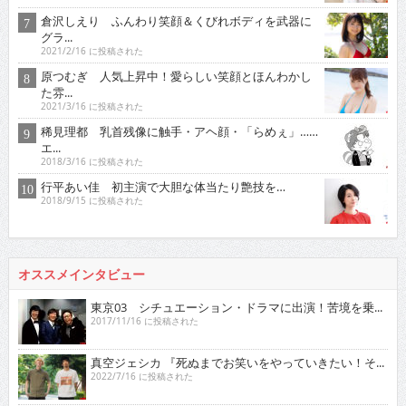
倉沢しえり ふんわり笑顔＆くびれボディを武器に
グラ...
2021/2/16 に投稿された
原つむぎ 人気上昇中！愛らしい笑顔とほんわかし
た雰...
2021/3/16 に投稿された
稀見理都 乳首残像に触手・アヘ顔・「らめぇ」……
エ...
2018/3/16 に投稿された
行平あい佳 初主演で大胆な体当たり艶技を…
2018/9/15 に投稿された
オススメインタビュー
東京03 シチュエーション・ドラマに出演！苦境を乗...
2017/11/16 に投稿された
真空ジェシカ 『死ぬまでお笑いをやっていきたい！そ...
2022/7/16 に投稿された