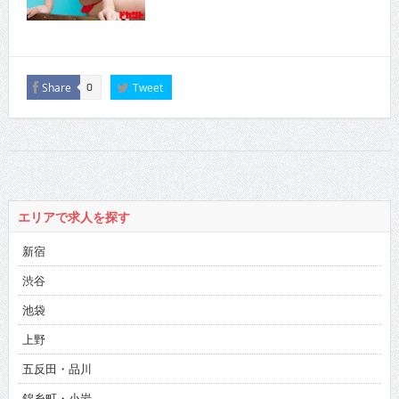
Share
Tweet
0
エリアで求人を探す
新宿
渋谷
池袋
上野
五反田・品川
錦糸町・小岩