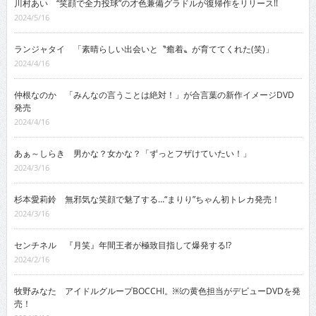
川村あい “笑顔で全力投球”の才色兼備グラドルが復帰作をリリース!!
2024/5/16
ランジャタイ 「素晴らしい出会いと〝癒着〟が育ててくれた(笑)」
2024/4/16
仲根なのか 「みんなの言うことは絶対！」が合言葉の新作イメージDVD
発売
2024/4/16
あぁ～しらき 男かな？女かな？「ずっとフザけていたい！」
2024/3/16
杉本愛莉鈴 無邪気な笑顔で魅了する…“まりり”ちゃん初トレカ発売！
2024/3/16
センチネル 『月笑』年間王者が極致目指して爆発する!?
2024/2/16
牧野みなた アイドルグループBOCCHI。￼の黄色担当がデビューDVDを発
売！