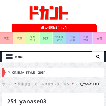
求人情報はこちら
東海
北海道
中国
九州
東京
関東
関西
在宅
中部
東北
四国
沖縄
Menu
CINEMA×STYLE 293号
CINEMA×STYLE 292号
ホーム
柳瀬さき ガールズ@コレクション
251_YANASE03
CINEMA×STYLE 291号
251_yanase03
CINEMA×STYLE 290号