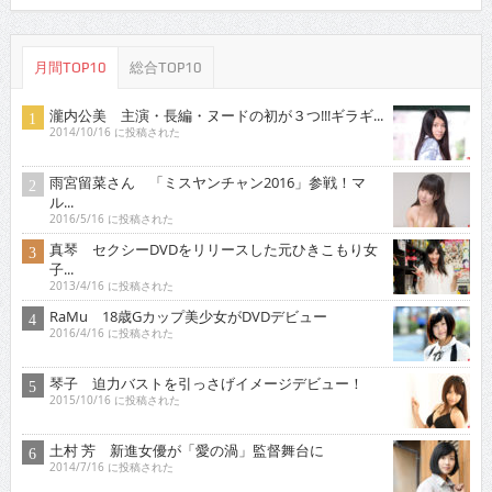
月間TOP10
総合TOP10
瀧内公美 主演・長編・ヌードの初が３つ!!!ギラギ...
2014/10/16 に投稿された
雨宮留菜さん 「ミスヤンチャン2016」参戦！マ
ル...
2016/5/16 に投稿された
真琴 セクシーDVDをリリースした元ひきこもり女
子...
2013/4/16 に投稿された
RaMu 18歳Gカップ美少女がDVDデビュー
2016/4/16 に投稿された
琴子 迫力バストを引っさげイメージデビュー！
2015/10/16 に投稿された
土村 芳 新進女優が「愛の渦」監督舞台に
2014/7/16 に投稿された