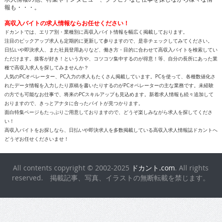
報も・・・。
高収入バイトの求人情報ならお任せください！
ドカントでは、エリア別・業種別に高収入バイト情報を幅広く掲載しております。
注目のピックアップ求人も定期的に更新して参りますので、是非チェックしてみてください。
日払いや即決求人、また社員登用ありなど、働き方・目的に合わせて高収入バイトを検索してい
ただけます。接客が好き！という方や、コツコツ集中するのが得意！等、自分の長所にあった業
種で高収入求人を探してみませんか？
人気のPCオペレーター、PC入力の求人もたくさん掲載しています。PCを使って、各種数値化さ
れたデータ情報を入力したり原稿を書いたりするのがPCオペレーターの主な業務です。未経験
の方でも可能なお仕事で、将来のPCスキルアップも見込めます。新着求人情報も続々追加して
おりますので、きっとアナタに合ったバイトが見つかります。
面白特集ページもたっぷりご用意しておりますので、どうぞ楽しみながら求人を探してくださ
い！
高収入バイトをお探しなら、日払いや即決求人を多数掲載している高収入求人情報誌ドカントへ
どうぞお任せくださいませ！
All contents copyright © 2002-2025
ドカント.com
. All rights
reserved. 掲載記事、写真、イラストの無断転載を禁じます。