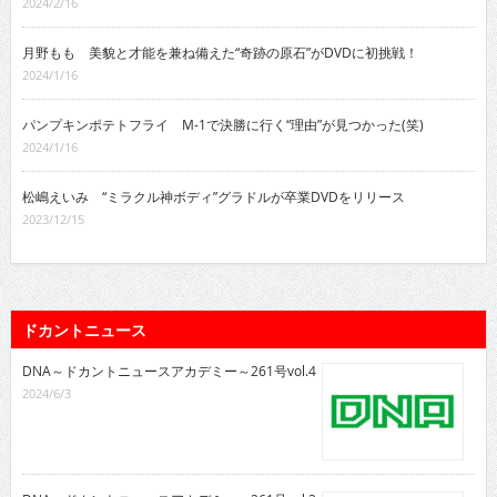
2024/2/16
月野もも 美貌と才能を兼ね備えた“奇跡の原石”がDVDに初挑戦！
2024/1/16
パンプキンポテトフライ M-1で決勝に行く“理由”が見つかった(笑)
2024/1/16
松嶋えいみ “ミラクル神ボディ”グラドルが卒業DVDをリリース
2023/12/15
ドカントニュース
DNA～ドカントニュースアカデミー～261号vol.4
2024/6/3