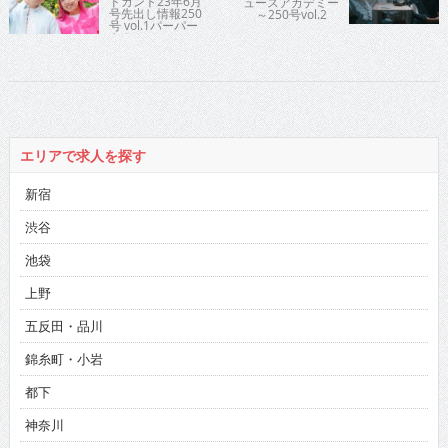
ドカント23年6月
ュースアカデミー
号先出し情報250
～250号vol.2
号 vol.1パーパー
さん
エリアで求人を探す
新宿
渋谷
池袋
上野
五反田・品川
錦糸町・小岩
都下
神奈川