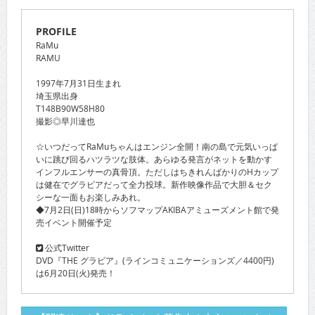
PROFILE
RaMu
RAMU
1997年7月31日生まれ
埼玉県出身
T148B90W58H80
撮影◎早川達也
☆いつだってRaMuちゃんはエンジン全開！南の島で元気いっぱ
いに跳び回るハツラツな肢体。あらゆる発言がネットを動かす
インフルエンサーの真骨頂。ただしはちきれんばかりのHカップ
は健在でグラビアだって全力投球。新作映像作品で大胆＆セク
シーな一面もお楽しみあれ。
◆7月2日(日)18時からソフマップAKIBAアミューズメント館で発
売イベント開催予定
公式Twitter
DVD『THE グラビア』(ラインコミュニケーションズ／4400円)
は6月20日(火)発売！