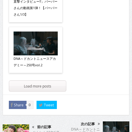
直撃インタビュー!!」パーパー
さんの動画第1弾！【パーパー
さん1/3】
DNA～ドカントニュースアカ
デミー～250号vol.2
Load more posts
Share
Tweet
0
次の記事
前の記事
DNA～ドカントニ