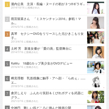
瀧内公美 主演・長編・ヌードの初が３つ!!!ギラギ...
2014/10/16 に投稿された
雨宮留菜さん 「ミスヤンチャン2016」参戦！マ
ル...
2016/5/16 に投稿された
真琴 セクシーDVDをリリースした元ひきこもり女
子...
2013/4/16 に投稿された
土村 芳 新進女優が「愛の渦」監督舞台に
2014/7/16 に投稿された
RaMu 18歳Gカップ美少女がDVDデビュー
2016/4/16 に投稿された
稀見理都 乳首残像に触手・アヘ顔・「らめぇ」……
エ...
2018/3/16 に投稿された
倉沢しえり ふんわり笑顔＆くびれボディを武器に
グラ...
2021/2/16 に投稿された
中神円 難しい役どころに挑んだ映画公開