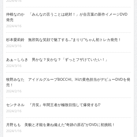
2024/4/16
仲根なのか 「みんなの言うことは絶対！」が合言葉の新作イメージDVD
発売
2024/4/16
杉本愛莉鈴 無邪気な笑顔で魅了する…“まりり”ちゃん初トレカ発売！
2024/3/16
あぁ～しらき 男かな？女かな？「ずっとフザけていたい！」
2024/3/16
牧野みなた アイドルグループBOCCHI。￼の黄色担当がデビューDVDを発
売！
2024/2/16
センチネル 『月笑』年間王者が極致目指して爆発する!?
2024/2/16
月野もも 美貌と才能を兼ね備えた“奇跡の原石”がDVDに初挑戦！
2024/1/16