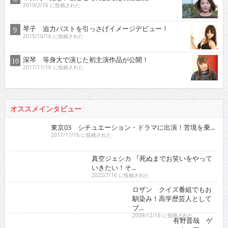
2019/2/16 に投稿された
琴子 迫力バストを引っさげイメージデビュー！
2015/10/16 に投稿された
深琴 等身大で演じた初主演作品が公開！
2017/11/16 に投稿された
オススメインタビュー
東京03 シチュエーション・ドラマに出演！苦境を乗...
2017/11/16 に投稿された
真空ジェシカ 『死ぬまでお笑いをやっていきたい！そ...
2022/7/16 に投稿された
ロザン クイズ番組でもお馴染み！高学歴芸人として
ブ...
2009/12/16 に投稿された
有野晋哉 ゲーム・アニメ・漫画・アイドルに精通！