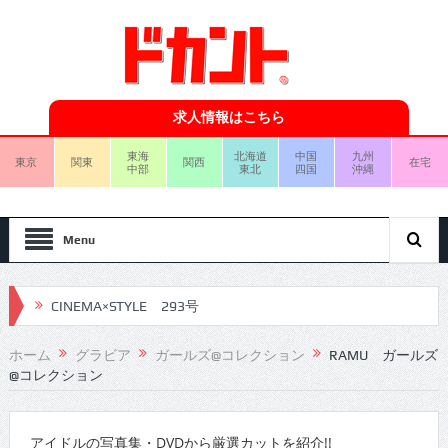
求人情報はこちら
東海
北海道
中国
九州
東京
関東
関西
在宅
中部
東北
四国
沖縄
Menu
CINEMA×STYLE 293号
CINEMA×STYLE 292号
ホーム
グラビア
ガールズ@コレクション
RAMU ガールズ
@コレクション
CINEMA×STYLE 291号
CINEMA×STYLE 290号
アイドルの写真集・DVDから厳選カットを紹介!!