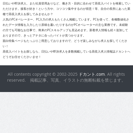
日払いや即決求人、また社員登用ありなど、働き方・目的に合わせて高収入バイトを検索してい
ただけます。接客が好き！という方や、コツコツ集中するのが得意！等、自分の長所にあった業
種で高収入求人を探してみませんか？
人気のPCオペレーター、PC入力の求人もたくさん掲載しています。PCを使って、各種数値化さ
れたデータ情報を入力したり原稿を書いたりするのがPCオペレーターの主な業務です。未経験
の方でも可能なお仕事で、将来のPCスキルアップも見込めます。新着求人情報も続々追加して
おりますので、きっとアナタに合ったバイトが見つかります。
面白特集ページもたっぷりご用意しておりますので、どうぞ楽しみながら求人を探してくださ
い！
高収入バイトをお探しなら、日払いや即決求人を多数掲載している高収入求人情報誌ドカントへ
どうぞお任せくださいませ！
All contents copyright © 2002-2025
ドカント.com
. All rights
reserved. 掲載記事、写真、イラストの無断転載を禁じます。