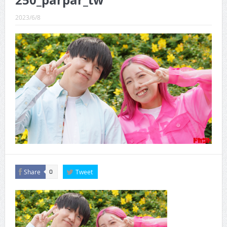
250_parpar_tw
CINEMA×STYLE 288号
2023/6/8
CINEMA×STYLE 287号
CINEMA×STYLE 286号
CINEMA×STYLE 285号
CINEMA×STYLE 294号
Share
Tweet
0