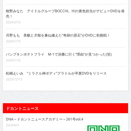
牧野みなた アイドルグループBOCCHI。￼の黄色担当がデビューDVDを発
売！
2024/2/16
月野もも 美貌と才能を兼ね備えた“奇跡の原石”がDVDに初挑戦！
2024/1/16
パンプキンポテトフライ M-1で決勝に行く“理由”が見つかった(笑)
2024/1/16
松嶋えいみ “ミラクル神ボディ”グラドルが卒業DVDをリリース
2023/12/15
ドカントニュース
DNA～ドカントニュースアカデミー～261号vol.4
2024/6/3