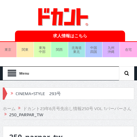
求人情報はこちら
東海
北海道
中国
九州
東京
関東
関西
在宅
中部
東北
四国
沖縄
Menu
CINEMA×STYLE 293号
CINEMA×STYLE 292号
ホーム
ドカント23年6月号先出し情報250号 VOL.1パーパーさん
CINEMA×STYLE 291号
250_PARPAR_TW
CINEMA×STYLE 290号
CINEMA×STYLE 289号