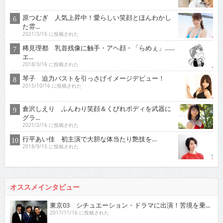
原つむぎ 人気上昇中！愛らしい笑顔とほんわかし
た雰...
2021/3/16 に投稿された
稀見理都 乳首残像に触手・アヘ顔・「らめぇ」……
エ...
2018/3/16 に投稿された
琴子 迫力バストを引っさげイメージデビュー！
2015/10/16 に投稿された
倉沢しえり ふんわり笑顔＆くびれボディを武器に
グラ...
2021/2/16 に投稿された
行平あい佳 初主演で大胆な体当たり艶技を…
2018/9/15 に投稿された
オススメインタビュー
東京03 シチュエーション・ドラマに出演！苦境を乗...
2017/11/16 に投稿された