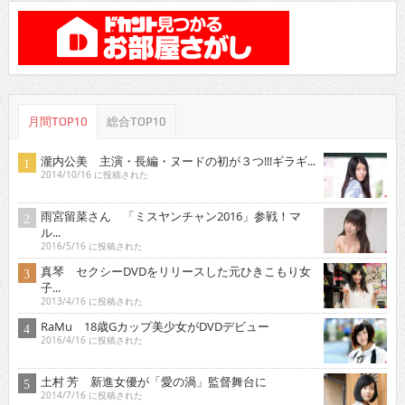
月間TOP10
総合TOP10
瀧内公美 主演・長編・ヌードの初が３つ!!!ギラギ...
2014/10/16 に投稿された
雨宮留菜さん 「ミスヤンチャン2016」参戦！マ
ル...
2016/5/16 に投稿された
真琴 セクシーDVDをリリースした元ひきこもり女
子...
2013/4/16 に投稿された
RaMu 18歳Gカップ美少女がDVDデビュー
2016/4/16 に投稿された
土村 芳 新進女優が「愛の渦」監督舞台に
2014/7/16 に投稿された