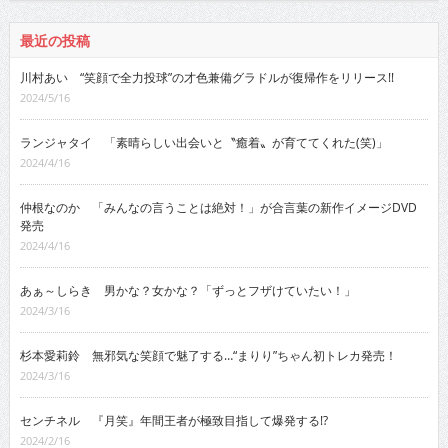
最近の投稿
川村あい “笑顔で全力投球”の才色兼備グラドルが復帰作をリリース!!
2024/5/16
ランジャタイ 「素晴らしい出会いと〝癒着〟が育ててくれた(笑)」
2024/4/16
仲根なのか 「みんなの言うことは絶対！」が合言葉の新作イメージDVD
発売
2024/4/16
あぁ～しらき 男かな？女かな？「ずっとフザけていたい！」
2024/3/16
杉本愛莉鈴 無邪気な笑顔で魅了する…“まりり”ちゃん初トレカ発売！
2024/3/16
センチネル 『月笑』年間王者が極致目指して爆発する!?
2024/2/16