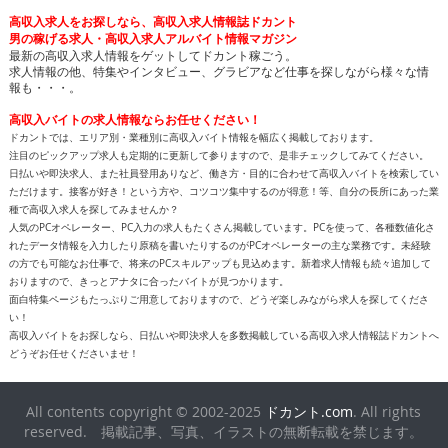
高収入求人をお探しなら、高収入求人情報誌ドカント
男の稼げる求人・高収入求人アルバイト情報マガジン
最新の高収入求人情報をゲットしてドカント稼ごう。
求人情報の他、特集やインタビュー、グラビアなど仕事を探しながら様々な情
報も・・・。
高収入バイトの求人情報ならお任せください！
ドカントでは、エリア別・業種別に高収入バイト情報を幅広く掲載しております。
注目のピックアップ求人も定期的に更新して参りますので、是非チェックしてみてください。
日払いや即決求人、また社員登用ありなど、働き方・目的に合わせて高収入バイトを検索してい
ただけます。接客が好き！という方や、コツコツ集中するのが得意！等、自分の長所にあった業
種で高収入求人を探してみませんか？
人気のPCオペレーター、PC入力の求人もたくさん掲載しています。PCを使って、各種数値化さ
れたデータ情報を入力したり原稿を書いたりするのがPCオペレーターの主な業務です。未経験
の方でも可能なお仕事で、将来のPCスキルアップも見込めます。新着求人情報も続々追加して
おりますので、きっとアナタに合ったバイトが見つかります。
面白特集ページもたっぷりご用意しておりますので、どうぞ楽しみながら求人を探してくださ
い！
高収入バイトをお探しなら、日払いや即決求人を多数掲載している高収入求人情報誌ドカントへ
どうぞお任せくださいませ！
All contents copyright © 2002-2025
ドカント.com
. All rights
reserved. 掲載記事、写真、イラストの無断転載を禁じます。