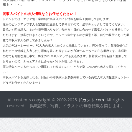
報も・・・。
高収入バイトの求人情報ならお任せください！
ドカントでは、エリア別・業種別に高収入バイト情報を幅広く掲載しております。
注目のピックアップ求人も定期的に更新して参りますので、是非チェックしてみてください。
日払いや即決求人、また社員登用ありなど、働き方・目的に合わせて高収入バイトを検索してい
ただけます。接客が好き！という方や、コツコツ集中するのが得意！等、自分の長所にあった業
種で高収入求人を探してみませんか？
人気のPCオペレーター、PC入力の求人もたくさん掲載しています。PCを使って、各種数値化さ
れたデータ情報を入力したり原稿を書いたりするのがPCオペレーターの主な業務です。未経験
の方でも可能なお仕事で、将来のPCスキルアップも見込めます。新着求人情報も続々追加して
おりますので、きっとアナタに合ったバイトが見つかります。
面白特集ページもたっぷりご用意しておりますので、どうぞ楽しみながら求人を探してくださ
い！
高収入バイトをお探しなら、日払いや即決求人を多数掲載している高収入求人情報誌ドカントへ
どうぞお任せくださいませ！
All contents copyright © 2002-2025
ドカント.com
. All rights
reserved. 掲載記事、写真、イラストの無断転載を禁じます。