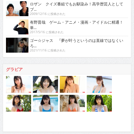
ロザン クイズ番組でもお馴染み！高学歴芸人として
ブ...
2009/12/16 に投稿された
有野晋哉 ゲーム・アニメ・漫画・アイドルに精通！
単...
2017/5/16 に投稿された
ゴー☆ジャス 『夢が叶うというのは直線ではなくい
ろ...
2021/11/16 に投稿された
グラビア