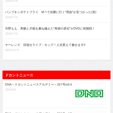
2024/2/16
パンプキンポテトフライ M-1で決勝に行く“理由”が見つかった(笑)
2024/1/16
月野もも 美貌と才能を兼ね備えた“奇跡の原石”がDVDに初挑戦！
2024/1/16
ヤーレンズ 目指せライブ・キング！人生変えて魅せます!!
2023/12/15
ドカントニュース
DNA～ドカントニュースアカデミー～261号vol.4
2024/6/3