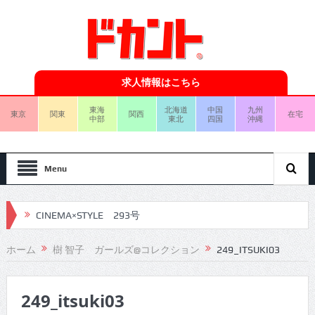
求人情報はこちら
東海
北海道
中国
九州
東京
関東
関西
在宅
中部
東北
四国
沖縄
Menu
CINEMA×STYLE 293号
CINEMA×STYLE 292号
ホーム
樹 智子 ガールズ@コレクション
249_ITSUKI03
CINEMA×STYLE 291号
249_itsuki03
CINEMA×STYLE 290号