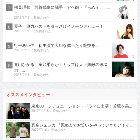
稀見理都 乳首残像に触手・アヘ顔・「らめぇ」……
エ...
2018/3/16 に投稿された
琴子 迫力バストを引っさげイメージデビュー！
2015/10/16 に投稿された
行平あい佳 初主演で大胆な体当たり艶技を…
2018/9/15 に投稿された
青山ひかる 童顔柔らかＩカップは天下無敵の破壊
力！...
2015/2/16 に投稿された
オススメインタビュー
東京03 シチュエーション・ドラマに出演！苦境を乗...
2017/11/16 に投稿された
真空ジェシカ 『死ぬまでお笑いをやっていきたい！そ...
2022/7/16 に投稿された