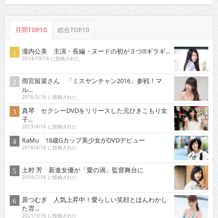
月間TOP10
総合TOP10
瀧内公美 主演・長編・ヌードの初が３つ!!!ギラギ...
2014/10/16 に投稿された
雨宮留菜さん 「ミスヤンチャン2016」参戦！マ
ル...
2016/5/16 に投稿された
真琴 セクシーDVDをリリースした元ひきこもり女
子...
2013/4/16 に投稿された
RaMu 18歳Gカップ美少女がDVDデビュー
2016/4/16 に投稿された
土村 芳 新進女優が「愛の渦」監督舞台に
2014/7/16 に投稿された
原つむぎ 人気上昇中！愛らしい笑顔とほんわかし
た雰...
2021/3/16 に投稿された