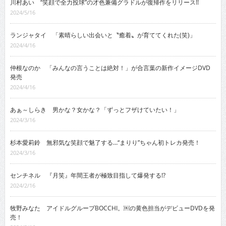
川村あい “笑顔で全力投球”の才色兼備グラドルが復帰作をリリース!!
2024/5/16
ランジャタイ 「素晴らしい出会いと〝癒着〟が育ててくれた(笑)」
2024/4/16
仲根なのか 「みんなの言うことは絶対！」が合言葉の新作イメージDVD
発売
2024/4/16
あぁ～しらき 男かな？女かな？「ずっとフザけていたい！」
2024/3/16
杉本愛莉鈴 無邪気な笑顔で魅了する…“まりり”ちゃん初トレカ発売！
2024/3/16
センチネル 『月笑』年間王者が極致目指して爆発する!?
2024/2/16
牧野みなた アイドルグループBOCCHI。￼の黄色担当がデビューDVDを発
売！