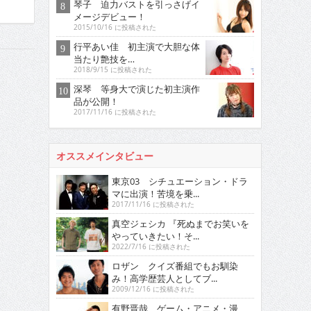
琴子 迫力バストを引っさげイ
メージデビュー！
2015/10/16 に投稿された
行平あい佳 初主演で大胆な体
当たり艶技を…
2018/9/15 に投稿された
深琴 等身大で演じた初主演作
品が公開！
2017/11/16 に投稿された
オススメインタビュー
東京03 シチュエーション・ドラ
マに出演！苦境を乗...
2017/11/16 に投稿された
真空ジェシカ 『死ぬまでお笑いを
やっていきたい！そ...
2022/7/16 に投稿された
ロザン クイズ番組でもお馴染
み！高学歴芸人としてブ...
2009/12/16 に投稿された
有野晋哉 ゲーム・アニメ・漫