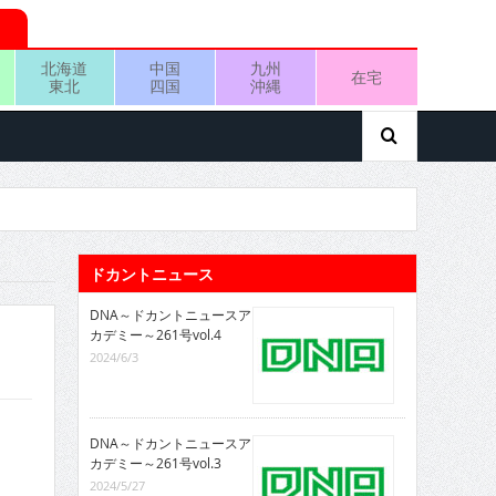
北海道
中国
九州
在宅
東北
四国
沖縄
ドカントニュース
DNA～ドカントニュースア
カデミー～261号vol.4
2024/6/3
DNA～ドカントニュースア
カデミー～261号vol.3
2024/5/27