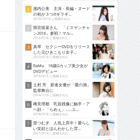
瀧内公美 主演・長編・ヌード
の初が３つ!!!ギラギ...
2014/10/16 に投稿された
雨宮留菜さん 「ミスヤンチャ
ン2016」参戦！マル...
2016/5/16 に投稿された
真琴 セクシーDVDをリリース
した元ひきこもり女子...
2013/4/16 に投稿された
RaMu 18歳Gカップ美少女が
DVDデビュー
2016/4/16 に投稿された
土村 芳 新進女優が「愛の渦」
監督舞台に
2014/7/16 に投稿された
稀見理都 乳首残像に触手・ア
ヘ顔・「らめぇ」……エ...
2018/3/16 に投稿された
原つむぎ 人気上昇中！愛らし
い笑顔とほんわかした雰...
2021/3/16 に投稿された