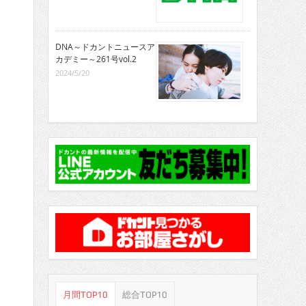
DNA～ドカントニュースア
カデミー～261号vol.2
2024/5/20
月間TOP10
総合TOP10