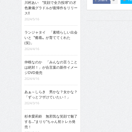
川村あい “笑顔で全力投球”の才
色兼備グラドルが復帰作をリリー
ス!!
2024/5/16
ランジャタイ 「素晴らしい出会
いと〝癒着〟が育ててくれた
(笑)」
2024/4/16
仲根なのか 「みんなの言うこと
は絶対！」が合言葉の新作イメー
ジDVD発売
2024/4/16
あぁ～しらき 男かな？女かな？
「ずっとフザけていたい！」
2024/3/16
杉本愛莉鈴 無邪気な笑顔で魅了
する…“まりり”ちゃん初トレカ発
売！