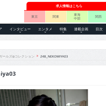
求人情報はこちら
東海
東京
関東
関西
中部
ア
インタビュー
エンタメ
特集
連載企画
目次
ガールズ@コレクション
248_NEKOMIYA03
iya03