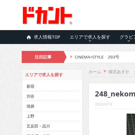
求人情報TOP
エリアで求人を探す
グラビ
注目記事
CINEMA×STYLE 293号
CINEMA×STYLE 292号
ホーム
猫宮あすか 
エリアで求人を探す
CINEMA×STYLE 291号
新宿
248_nekom
CINEMA×STYLE 290号
渋谷
CINEMA×STYLE 289号
2023/4/10
池袋
CINEMA×STYLE 288号
上野
五反田・品川
CINEMA×STYLE 287号