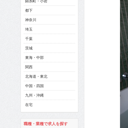
錦糸町・小岩
CINEMA×STYLE 286号
都下
CINEMA×STYLE 285号
神奈川
CINEMA×STYLE 294号
埼玉
千葉
茨城
東海・中部
関西
北海道・東北
中国・四国
九州・沖縄
在宅
職種・業種で求人を探す