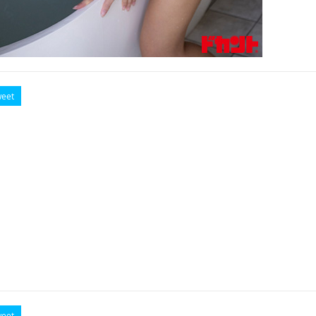
eet
eet