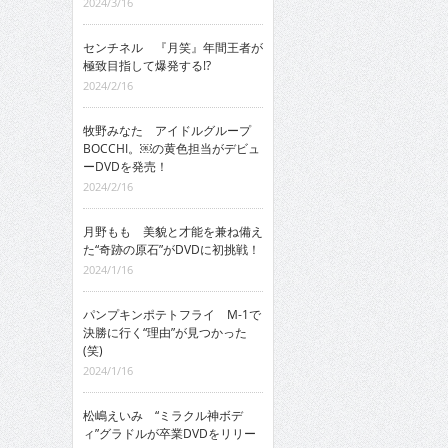
2024/3/16
センチネル 『月笑』年間王者が
極致目指して爆発する!?
2024/2/16
牧野みなた アイドルグループ
BOCCHI。￼の黄色担当がデビュ
ーDVDを発売！
2024/2/16
月野もも 美貌と才能を兼ね備え
た“奇跡の原石”がDVDに初挑戦！
2024/1/16
パンプキンポテトフライ M-1で
決勝に行く“理由”が見つかった
(笑)
2024/1/16
松嶋えいみ “ミラクル神ボデ
ィ”グラドルが卒業DVDをリリー