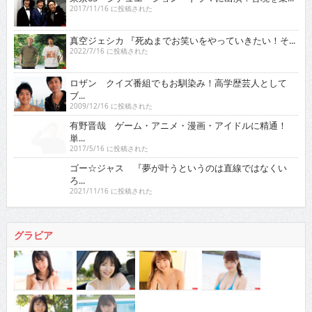
2017/11/16 に投稿された
真空ジェシカ 『死ぬまでお笑いをやっていきたい！そ...
2022/7/16 に投稿された
ロザン クイズ番組でもお馴染み！高学歴芸人として
ブ...
2009/12/16 に投稿された
有野晋哉 ゲーム・アニメ・漫画・アイドルに精通！
単...
2017/5/16 に投稿された
ゴー☆ジャス 『夢が叶うというのは直線ではなくい
ろ...
2021/11/16 に投稿された
グラビア