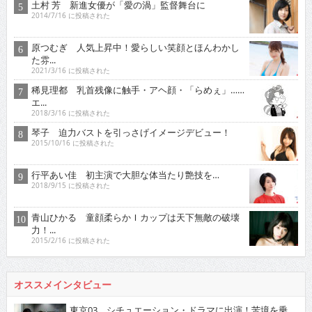
土村 芳 新進女優が「愛の渦」監督舞台に
2014/7/16 に投稿された
原つむぎ 人気上昇中！愛らしい笑顔とほんわかし
た雰...
2021/3/16 に投稿された
稀見理都 乳首残像に触手・アヘ顔・「らめぇ」……
エ...
2018/3/16 に投稿された
琴子 迫力バストを引っさげイメージデビュー！
2015/10/16 に投稿された
行平あい佳 初主演で大胆な体当たり艶技を…
2018/9/15 に投稿された
青山ひかる 童顔柔らかＩカップは天下無敵の破壊
力！...
2015/2/16 に投稿された
オススメインタビュー
東京03 シチュエーション・ドラマに出演！苦境を乗...