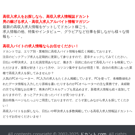
高収入求人をお探しなら、高収入求人情報誌ドカント
男の稼げる求人・高収入求人アルバイト情報マガジン
最新の高収入求人情報をゲットしてドカント稼ごう。
求人情報の他、特集やインタビュー、グラビアなど仕事を探しながら様々な情
報も・・・。
高収入バイトの求人情報ならお任せください！
ドカントでは、エリア別・業種別に高収入バイト情報を幅広く掲載しております。
注目のピックアップ求人も定期的に更新して参りますので、是非チェックしてみてください。
日払いや即決求人、また社員登用ありなど、働き方・目的に合わせて高収入バイトを検索してい
ただけます。接客が好き！という方や、コツコツ集中するのが得意！等、自分の長所にあった業
種で高収入求人を探してみませんか？
人気のPCオペレーター、PC入力の求人もたくさん掲載しています。PCを使って、各種数値化さ
れたデータ情報を入力したり原稿を書いたりするのがPCオペレーターの主な業務です。未経験
の方でも可能なお仕事で、将来のPCスキルアップも見込めます。新着求人情報も続々追加して
おりますので、きっとアナタに合ったバイトが見つかります。
面白特集ページもたっぷりご用意しておりますので、どうぞ楽しみながら求人を探してくださ
い！
高収入バイトをお探しなら、日払いや即決求人を多数掲載している高収入求人情報誌ドカントへ
どうぞお任せくださいませ！
All contents copyright © 2002-2025
ドカント.com
. All rights