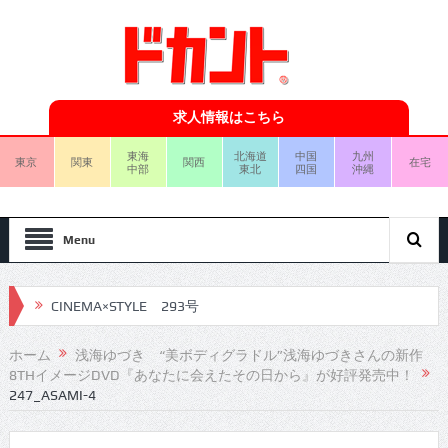
求人情報はこちら
東海
北海道
中国
九州
東京
関東
関西
在宅
中部
東北
四国
沖縄
Menu
CINEMA×STYLE 293号
CINEMA×STYLE 292号
ホーム
浅海ゆづき “美ボディグラドル”浅海ゆづきさんの新作
8THイメージDVD『あなたに会えたその日から』が好評発売中！
CINEMA×STYLE 291号
247_ASAMI-4
CINEMA×STYLE 290号