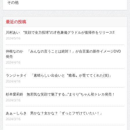
その他
最近の投稿
川村あい “笑顔で全力投球”の才色兼備グラドルが復帰作をリリース!!
2024/5/16
仲根なのか 「みんなの言うことは絶対！」が合言葉の新作イメージDVD
発売
2024/4/16
ランジャタイ 「素晴らしい出会いと〝癒着〟が育ててくれた(笑)」
2024/4/16
杉本愛莉鈴 無邪気な笑顔で魅了する…“まりり”ちゃん初トレカ発売！
2024/3/16
あぁ～しらき 男かな？女かな？「ずっとフザけていたい！」
2024/3/16