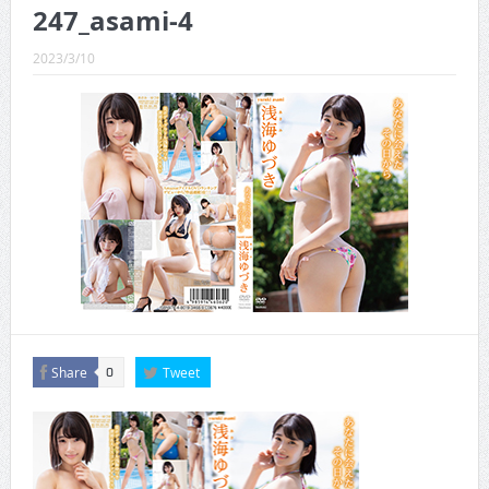
CINEMA×STYLE 289号
247_asami-4
CINEMA×STYLE 288号
2023/3/10
CINEMA×STYLE 287号
CINEMA×STYLE 286号
CINEMA×STYLE 285号
CINEMA×STYLE 294号
Share
Tweet
0