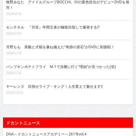
牧野みなた アイドルグループBOCCHI。￼の黄色担当がデビューDVDを発
売！
2024/2/16
センチネル 『月笑』年間王者が極致目指して爆発する!?
2024/2/16
月野もも 美貌と才能を兼ね備えた“奇跡の原石”がDVDに初挑戦！
2024/1/16
パンプキンポテトフライ M-1で決勝に行く“理由”が見つかった(笑)
2024/1/16
ヤーレンズ 目指せライブ・キング！人生変えて魅せます!!
2023/12/15
ドカントニュース
DNA～ドカントニュースアカデミー～261号vol.4