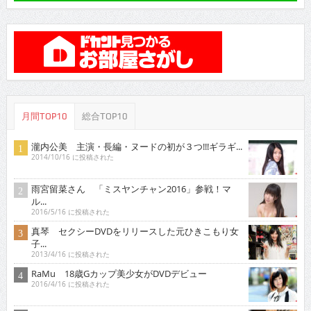
月間TOP10
総合TOP10
瀧内公美 主演・長編・ヌードの初が３つ!!!ギラギ...
2014/10/16 に投稿された
雨宮留菜さん 「ミスヤンチャン2016」参戦！マ
ル...
2016/5/16 に投稿された
真琴 セクシーDVDをリリースした元ひきこもり女
子...
2013/4/16 に投稿された
RaMu 18歳Gカップ美少女がDVDデビュー
2016/4/16 に投稿された