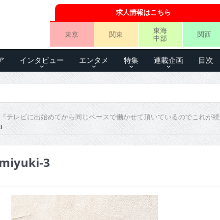
求人情報はこちら
東海
東京
関東
関西
中部
ア
インタビュー
エンタメ
特集
連載企画
目次
 『テレビに出始めてから同じペースで働かせて頂いているのでこれが続
3
miyuki-3