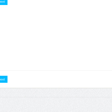
eet
eet