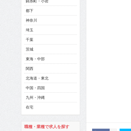
CINEMA×STYLE 286号
錦糸町・小岩
都下
CINEMA×STYLE 285号
神奈川
CINEMA×STYLE 294号
埼玉
千葉
茨城
東海・中部
関西
北海道・東北
中国・四国
九州・沖縄
在宅
職種・業種で求人を探す