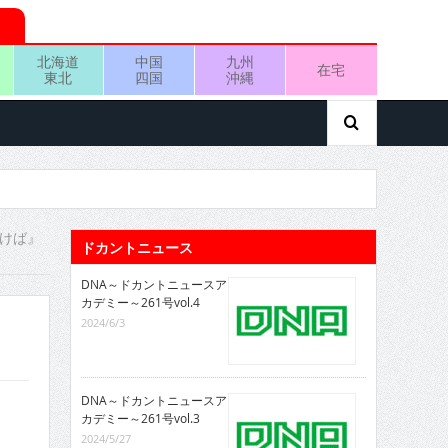
北海道
中国
九州
在宅
東北
四国
沖縄
けば』
ドカントニュース
DNA～ドカントニュースア
カデミー～261号vol.4
2024/6/3
DNA～ドカントニュースア
カデミー～261号vol.3
2024/5/27