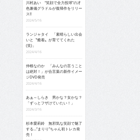
川村あい “笑顔で全力投球”の才
色兼備グラドルが復帰作をリリー
ス!!
2024/5/16
ランジャタイ 「素晴らしい出会
いと〝癒着〟が育ててくれた
(笑)」
2024/4/16
仲根なのか 「みんなの言うこと
は絶対！」が合言葉の新作イメー
ジDVD発売
2024/4/16
あぁ～しらき 男かな？女かな？
「ずっとフザけていたい！」
2024/3/16
杉本愛莉鈴 無邪気な笑顔で魅了
する…“まりり”ちゃん初トレカ発
売！