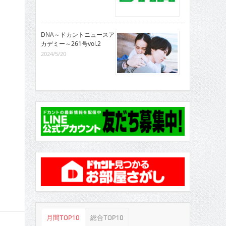
DNA～ドカントニュースア
カデミー～261号vol.2
2024/5/20
月間TOP10
総合TOP10