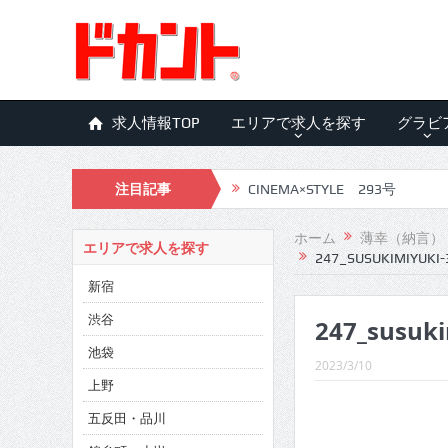
求人情報TOP
エリアで求人を探す
グラビ
CINEMA×STYLE 293号
注目記事
CINEMA×STYLE 292号
ホーム
薄幸（納言）
エリアで求人を探す
247_SUSUKIMIYUKI-
CINEMA×STYLE 291号
新宿
CINEMA×STYLE 290号
渋谷
247_susuki
CINEMA×STYLE 289号
池袋
2023/3/10
CINEMA×STYLE 288号
上野
CINEMA×STYLE 287号
五反田・品川