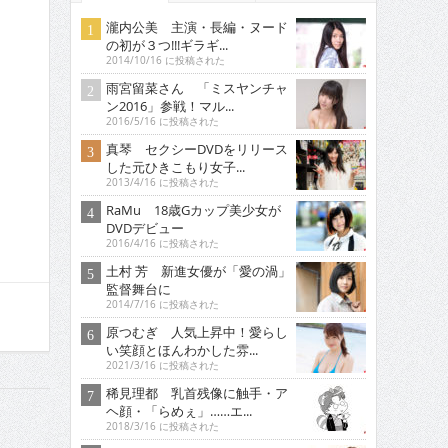
瀧内公美 主演・長編・ヌード
の初が３つ!!!ギラギ...
2014/10/16 に投稿された
雨宮留菜さん 「ミスヤンチャ
ン2016」参戦！マル...
2016/5/16 に投稿された
真琴 セクシーDVDをリリース
した元ひきこもり女子...
2013/4/16 に投稿された
RaMu 18歳Gカップ美少女が
DVDデビュー
2016/4/16 に投稿された
土村 芳 新進女優が「愛の渦」
監督舞台に
2014/7/16 に投稿された
原つむぎ 人気上昇中！愛らし
い笑顔とほんわかした雰...
2021/3/16 に投稿された
稀見理都 乳首残像に触手・ア
ヘ顔・「らめぇ」……エ...
2018/3/16 に投稿された