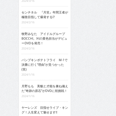
2024/3/16
センチネル 『月笑』年間王者が
極致目指して爆発する!?
2024/2/16
牧野みなた アイドルグループ
BOCCHI。￼の黄色担当がデビュ
ーDVDを発売！
2024/2/16
パンプキンポテトフライ M-1で
決勝に行く“理由”が見つかった
(笑)
2024/1/16
月野もも 美貌と才能を兼ね備え
た“奇跡の原石”がDVDに初挑戦！
2024/1/16
ヤーレンズ 目指せライブ・キン
グ！人生変えて魅せます!!