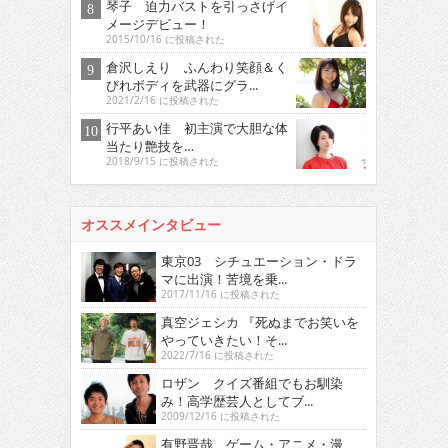
琴子 迫力バストを引っさげイ
メージデビュー！
2015/10/16 に投稿された
倉沢しえり ふんわり笑顔＆く
びれボディを武器にグラ...
2021/2/16 に投稿された
行平あい佳 初主演で大胆な体
当たり艶技を…
2018/9/15 に投稿された
オススメインタビュー
東京03 シチュエーション・ドラ
マに出演！苦境を乗...
2017/11/16 に投稿された
真空ジェシカ 『死ぬまでお笑いを
やっていきたい！そ...
2022/7/16 に投稿された
ロザン クイズ番組でもお馴染
み！高学歴芸人としてブ...
2009/12/16 に投稿された
有野晋哉 ゲーム・アニメ・漫