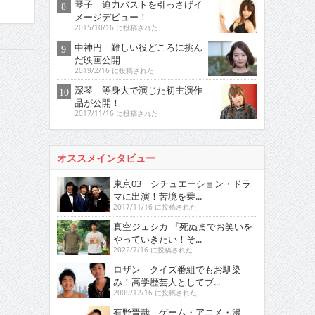
琴子 迫力バストを引っさげイ
メージデビュー！
2015/10/16 に投稿された
中神円 難しい役どころに挑ん
だ映画公開
2019/2/16 に投稿された
深琴 等身大で演じた初主演作
品が公開！
2017/11/16 に投稿された
オススメインタビュー
東京03 シチュエーション・ドラ
マに出演！苦境を乗...
2017/11/16 に投稿された
真空ジェシカ 『死ぬまでお笑いを
やっていきたい！そ...
2022/7/16 に投稿された
ロザン クイズ番組でもお馴染
み！高学歴芸人としてブ...
2009/12/16 に投稿された
有野晋哉 ゲーム・アニメ・漫