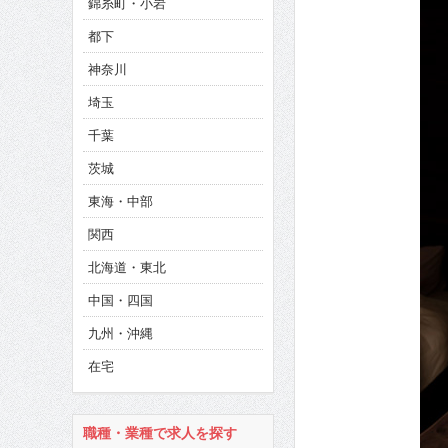
錦糸町・小岩
CINEMA×STYLE 286号
都下
CINEMA×STYLE 285号
神奈川
CINEMA×STYLE 294号
埼玉
千葉
茨城
東海・中部
関西
北海道・東北
中国・四国
九州・沖縄
在宅
職種・業種で求人を探す