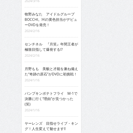
2024/3/16
牧野みなた アイドルグループ
BOCCHI。￼の黄色担当がデビュ
ーDVDを発売！
2024/2/16
センチネル 『月笑』年間王者が
極致目指して爆発する!?
2024/2/16
月野もも 美貌と才能を兼ね備え
た“奇跡の原石”がDVDに初挑戦！
2024/1/16
パンプキンポテトフライ M-1で
決勝に行く“理由”が見つかった
(笑)
2024/1/16
ヤーレンズ 目指せライブ・キン
グ！人生変えて魅せます!!