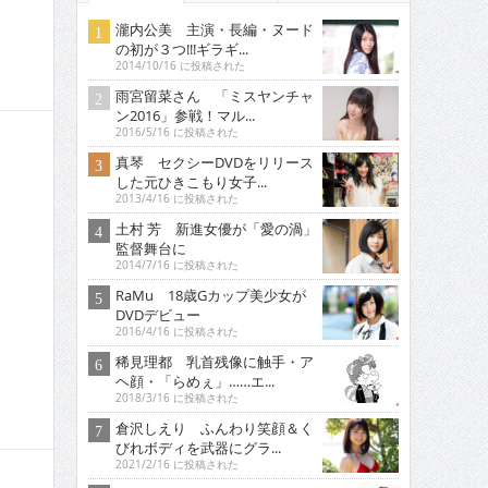
瀧内公美 主演・長編・ヌード
の初が３つ!!!ギラギ...
2014/10/16 に投稿された
雨宮留菜さん 「ミスヤンチャ
ン2016」参戦！マル...
2016/5/16 に投稿された
真琴 セクシーDVDをリリース
した元ひきこもり女子...
2013/4/16 に投稿された
土村 芳 新進女優が「愛の渦」
監督舞台に
2014/7/16 に投稿された
RaMu 18歳Gカップ美少女が
DVDデビュー
2016/4/16 に投稿された
稀見理都 乳首残像に触手・ア
ヘ顔・「らめぇ」……エ...
2018/3/16 に投稿された
倉沢しえり ふんわり笑顔＆く
びれボディを武器にグラ...
2021/2/16 に投稿された