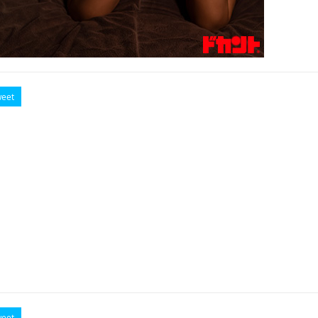
eet
eet