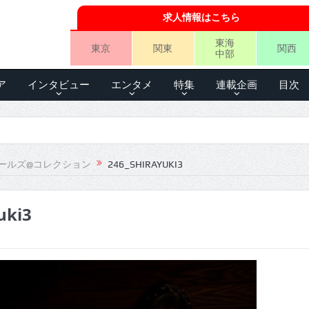
求人情報はこちら
東海
東京
関東
関西
中部
ア
インタビュー
エンタメ
特集
連載企画
目次
ールズ@コレクション
246_SHIRAYUKI3
uki3