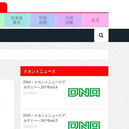
北海道
中国
九州
在宅
東北
四国
沖縄
ドカントニュース
DNA～ドカントニュースア
カデミー～261号vol.4
2024/6/3
DNA～ドカントニュースア
カデミー～261号vol.3
2024/5/27