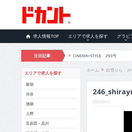
求人情報TOP
エリアで求人を探す
グラビ
注目記事
CINEMA×STYLE 293号
CINEMA×STYLE 292号
ホーム
白雪りら ガ
エリアで求人を探す
CINEMA×STYLE 291号
新宿
246_shiray
CINEMA×STYLE 290号
渋谷
CINEMA×STYLE 289号
2023/2/13
池袋
CINEMA×STYLE 288号
上野
五反田・品川
CINEMA×STYLE 287号