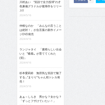
川村あい “笑顔で全力投球”の才
色兼備グラドルが復帰作をリリー
ス!!
2024/5/16
仲根なのか 「みんなの言うこと
は絶対！」が合言葉の新作イメー
ジDVD発売
2024/4/16
ランジャタイ 「素晴らしい出会
いと〝癒着〟が育ててくれた
(笑)」
2024/4/16
杉本愛莉鈴 無邪気な笑顔で魅了
する…“まりり”ちゃん初トレカ発
売！
2024/3/16
あぁ～しらき 男かな？女かな？
「ずっとフザけていたい！」