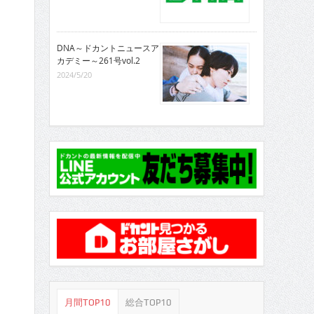
DNA～ドカントニュースア
カデミー～261号vol.2
2024/5/20
月間TOP10
総合TOP10