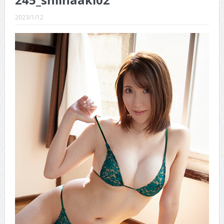
245_shiinaaki02
CINEMA×STYLE 289号
2023/1/12
CINEMA×STYLE 288号
CINEMA×STYLE 287号
CINEMA×STYLE 286号
CINEMA×STYLE 285号
CINEMA×STYLE 294号