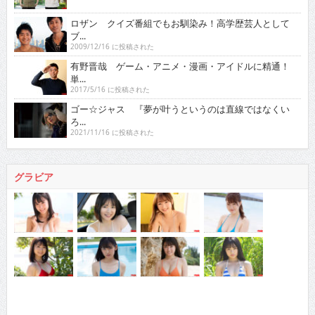
ロザン クイズ番組でもお馴染み！高学歴芸人として
ブ...
2009/12/16 に投稿された
有野晋哉 ゲーム・アニメ・漫画・アイドルに精通！
単...
2017/5/16 に投稿された
ゴー☆ジャス 『夢が叶うというのは直線ではなくい
ろ...
2021/11/16 に投稿された
グラビア