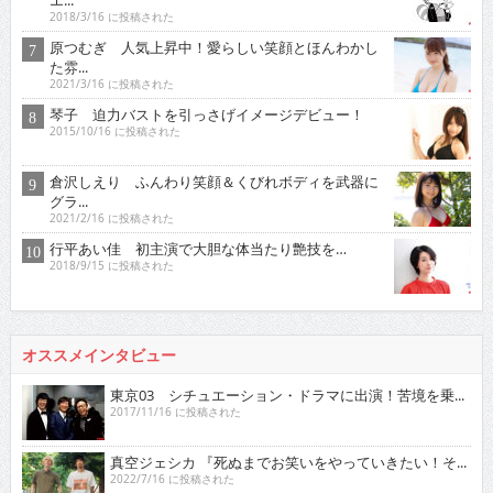
2018/3/16 に投稿された
原つむぎ 人気上昇中！愛らしい笑顔とほんわかし
た雰...
2021/3/16 に投稿された
琴子 迫力バストを引っさげイメージデビュー！
2015/10/16 に投稿された
倉沢しえり ふんわり笑顔＆くびれボディを武器に
グラ...
2021/2/16 に投稿された
行平あい佳 初主演で大胆な体当たり艶技を…
2018/9/15 に投稿された
オススメインタビュー
東京03 シチュエーション・ドラマに出演！苦境を乗...
2017/11/16 に投稿された
真空ジェシカ 『死ぬまでお笑いをやっていきたい！そ...
2022/7/16 に投稿された