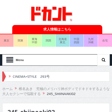
求人情報はこちら
東海
北海道
中国
九州
東京
関東
関西
在宅
中部
東北
四国
沖縄
Menu
CINEMA×STYLE 293号
CINEMA×STYLE 292号
ホーム
椎名あき 究極のメリハリ神ボディでドキドキするような
大人セクシーで悩殺する
245_SHIINAAKI02
CINEMA×STYLE 291号
CINEMA×STYLE 290号