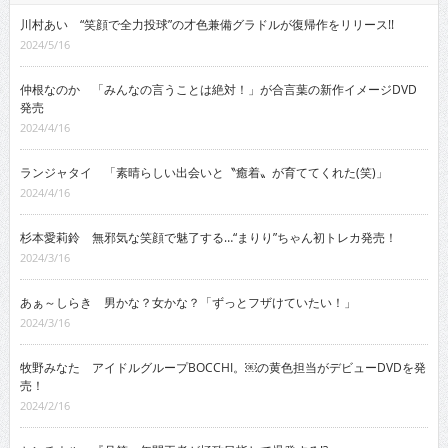
川村あい “笑顔で全力投球”の才色兼備グラドルが復帰作をリリース!!
2024/5/16
仲根なのか 「みんなの言うことは絶対！」が合言葉の新作イメージDVD
発売
2024/4/16
ランジャタイ 「素晴らしい出会いと〝癒着〟が育ててくれた(笑)」
2024/4/16
杉本愛莉鈴 無邪気な笑顔で魅了する…“まりり”ちゃん初トレカ発売！
2024/3/16
あぁ～しらき 男かな？女かな？「ずっとフザけていたい！」
2024/3/16
牧野みなた アイドルグループBOCCHI。￼の黄色担当がデビューDVDを発
売！
2024/2/16