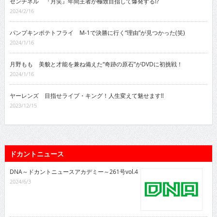
センチネル 『月笑』年間王者が極致目指して爆発する!?
2024/2/16
パンプキンポテトフライ M-1で決勝に行く“理由”が見つかった(笑)
2024/1/16
月野もも 美貌と才能を兼ね備えた“奇跡の原石”がDVDに初挑戦！
2024/1/16
ヤーレンズ 目指せライブ・キング！人生変えて魅せます!!
2023/12/15
ドカントニュース
DNA～ドカントニュースアカデミー～261号vol.4
2024/6/3