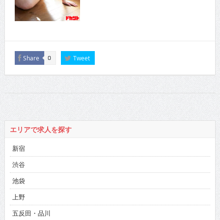
Share
Tweet
0
エリアで求人を探す
新宿
渋谷
池袋
上野
五反田・品川