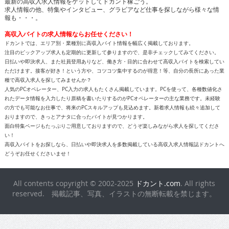
最新の高収入求人情報をゲットしてドカント稼ごう。
求人情報の他、特集やインタビュー、グラビアなど仕事を探しながら様々な情
報も・・・。
高収入バイトの求人情報ならお任せください！
ドカントでは、エリア別・業種別に高収入バイト情報を幅広く掲載しております。
注目のピックアップ求人も定期的に更新して参りますので、是非チェックしてみてください。
日払いや即決求人、また社員登用ありなど、働き方・目的に合わせて高収入バイトを検索してい
ただけます。接客が好き！という方や、コツコツ集中するのが得意！等、自分の長所にあった業
種で高収入求人を探してみませんか？
人気のPCオペレーター、PC入力の求人もたくさん掲載しています。PCを使って、各種数値化さ
れたデータ情報を入力したり原稿を書いたりするのがPCオペレーターの主な業務です。未経験
の方でも可能なお仕事で、将来のPCスキルアップも見込めます。新着求人情報も続々追加して
おりますので、きっとアナタに合ったバイトが見つかります。
面白特集ページもたっぷりご用意しておりますので、どうぞ楽しみながら求人を探してくださ
い！
高収入バイトをお探しなら、日払いや即決求人を多数掲載している高収入求人情報誌ドカントへ
どうぞお任せくださいませ！
All contents copyright © 2002-2025
ドカント.com
. All rights
reserved. 掲載記事、写真、イラストの無断転載を禁じます。