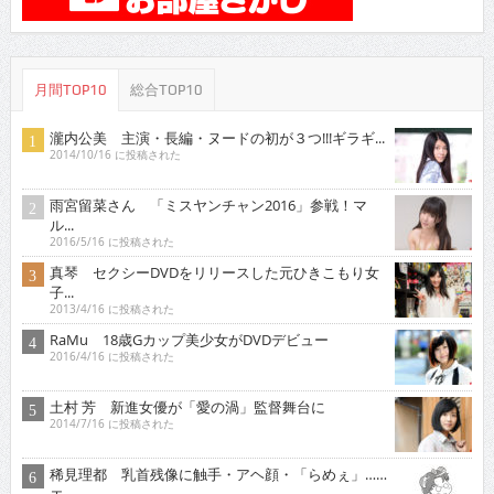
月間TOP10
総合TOP10
瀧内公美 主演・長編・ヌードの初が３つ!!!ギラギ...
2014/10/16 に投稿された
雨宮留菜さん 「ミスヤンチャン2016」参戦！マ
ル...
2016/5/16 に投稿された
真琴 セクシーDVDをリリースした元ひきこもり女
子...
2013/4/16 に投稿された
RaMu 18歳Gカップ美少女がDVDデビュー
2016/4/16 に投稿された
土村 芳 新進女優が「愛の渦」監督舞台に
2014/7/16 に投稿された
稀見理都 乳首残像に触手・アヘ顔・「らめぇ」……
エ...