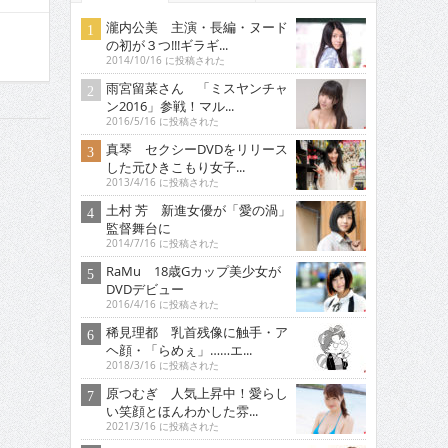
瀧内公美 主演・長編・ヌード
の初が３つ!!!ギラギ...
2014/10/16 に投稿された
雨宮留菜さん 「ミスヤンチャ
ン2016」参戦！マル...
2016/5/16 に投稿された
真琴 セクシーDVDをリリース
した元ひきこもり女子...
2013/4/16 に投稿された
土村 芳 新進女優が「愛の渦」
監督舞台に
2014/7/16 に投稿された
RaMu 18歳Gカップ美少女が
DVDデビュー
2016/4/16 に投稿された
稀見理都 乳首残像に触手・ア
ヘ顔・「らめぇ」……エ...
2018/3/16 に投稿された
原つむぎ 人気上昇中！愛らし
い笑顔とほんわかした雰...
2021/3/16 に投稿された