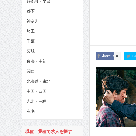
錦糸町・小岩
CINEMA×STYLE 286号
都下
CINEMA×STYLE 285号
神奈川
CINEMA×STYLE 294号
埼玉
千葉
茨城
Share
Tw
0
東海・中部
関西
北海道・東北
中国・四国
九州・沖縄
在宅
職種・業種で求人を探す