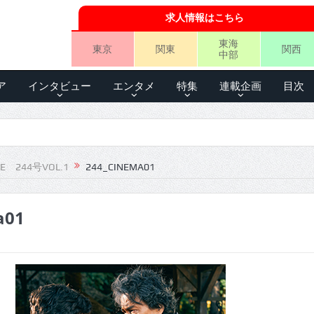
求人情報はこちら
東海
東京
関東
関西
中部
ア
インタビュー
エンタメ
特集
連載企画
目次
LE 244号VOL.1
244_CINEMA01
a01