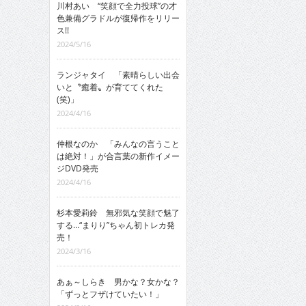
川村あい “笑顔で全力投球”の才
色兼備グラドルが復帰作をリリー
ス!!
2024/5/16
ランジャタイ 「素晴らしい出会
いと〝癒着〟が育ててくれた
(笑)」
2024/4/16
仲根なのか 「みんなの言うこと
は絶対！」が合言葉の新作イメー
ジDVD発売
2024/4/16
杉本愛莉鈴 無邪気な笑顔で魅了
する…“まりり”ちゃん初トレカ発
売！
2024/3/16
あぁ～しらき 男かな？女かな？
「ずっとフザけていたい！」