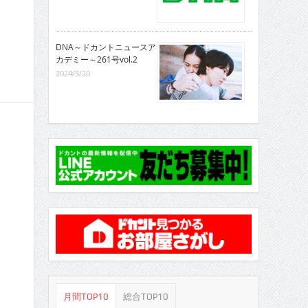
DNA～ドカントニュースア
カデミー～261号vol.2
2024/5/20
月間TOP10
総合TOP10