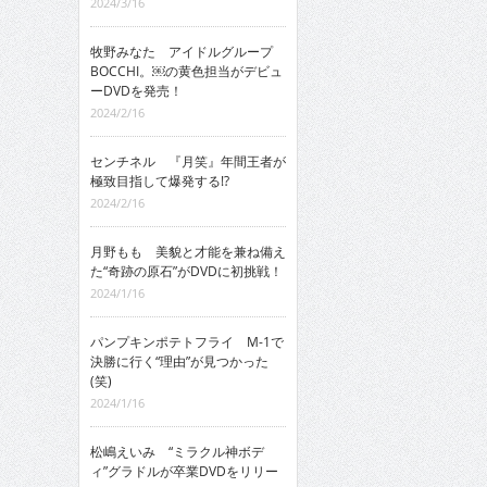
2024/3/16
牧野みなた アイドルグループ
BOCCHI。￼の黄色担当がデビュ
ーDVDを発売！
2024/2/16
センチネル 『月笑』年間王者が
極致目指して爆発する!?
2024/2/16
月野もも 美貌と才能を兼ね備え
た“奇跡の原石”がDVDに初挑戦！
2024/1/16
パンプキンポテトフライ M-1で
決勝に行く“理由”が見つかった
(笑)
2024/1/16
松嶋えいみ “ミラクル神ボデ
ィ”グラドルが卒業DVDをリリー