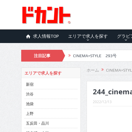
求人情報TOP
エリアで求人を探す
グラビ
注目記事
CINEMA×STYLE 293号
CINEMA×STYLE 292号
ホーム
CINEMA×STY
エリアで求人を探す
CINEMA×STYLE 291号
新宿
244_cinem
CINEMA×STYLE 290号
渋谷
CINEMA×STYLE 289号
2022/12/13
池袋
CINEMA×STYLE 288号
上野
五反田・品川
CINEMA×STYLE 287号