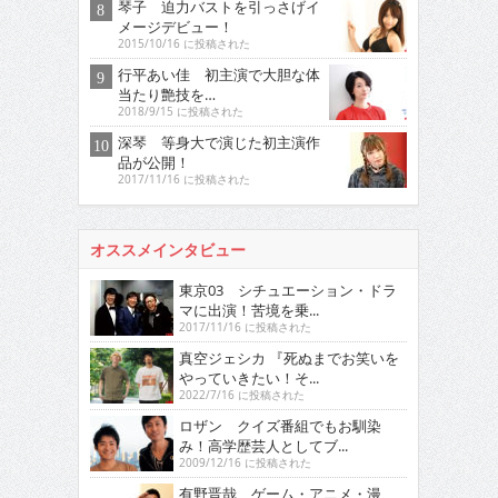
琴子 迫力バストを引っさげイ
メージデビュー！
2015/10/16 に投稿された
行平あい佳 初主演で大胆な体
当たり艶技を…
2018/9/15 に投稿された
深琴 等身大で演じた初主演作
品が公開！
2017/11/16 に投稿された
オススメインタビュー
東京03 シチュエーション・ドラ
マに出演！苦境を乗...
2017/11/16 に投稿された
真空ジェシカ 『死ぬまでお笑いを
やっていきたい！そ...
2022/7/16 に投稿された
ロザン クイズ番組でもお馴染
み！高学歴芸人としてブ...
2009/12/16 に投稿された
有野晋哉 ゲーム・アニメ・漫