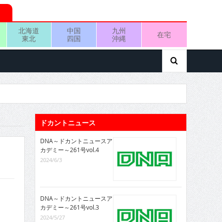
北海道
中国
九州
在宅
東北
四国
沖縄
ドカントニュース
DNA～ドカントニュースア
カデミー～261号vol.4
2024/6/3
DNA～ドカントニュースア
カデミー～261号vol.3
2024/5/27