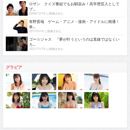
ロザン クイズ番組でもお馴染み！高学歴芸人として
ブ...
2009/12/16 に投稿された
有野晋哉 ゲーム・アニメ・漫画・アイドルに精通！
単...
2017/5/16 に投稿された
ゴー☆ジャス 『夢が叶うというのは直線ではなくい
ろ...
2021/11/16 に投稿された
グラビア