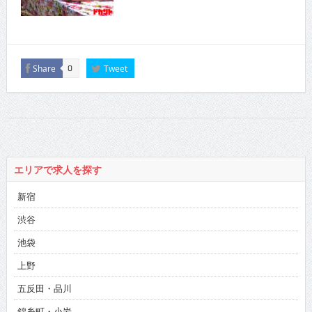
Share
Tweet
0
エリアで求人を探す
新宿
渋谷
池袋
上野
五反田・品川
錦糸町・小岩