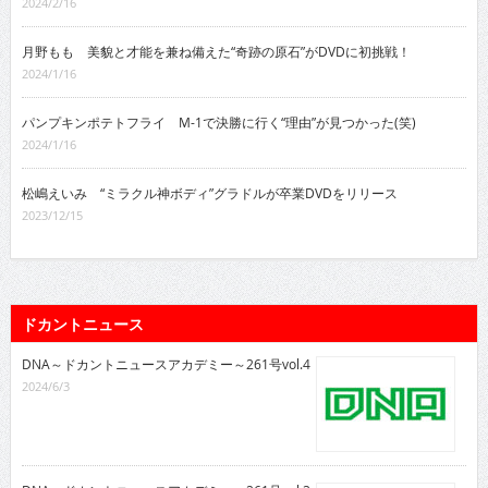
2024/2/16
月野もも 美貌と才能を兼ね備えた“奇跡の原石”がDVDに初挑戦！
2024/1/16
パンプキンポテトフライ M-1で決勝に行く“理由”が見つかった(笑)
2024/1/16
松嶋えいみ “ミラクル神ボディ”グラドルが卒業DVDをリリース
2023/12/15
ドカントニュース
DNA～ドカントニュースアカデミー～261号vol.4
2024/6/3