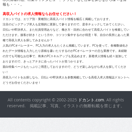
報も・・・。
高収入バイトの求人情報ならお任せください！
ドカントでは、エリア別・業種別に高収入バイト情報を幅広く掲載しております。
注目のピックアップ求人も定期的に更新して参りますので、是非チェックしてみてください。
日払いや即決求人、また社員登用ありなど、働き方・目的に合わせて高収入バイトを検索してい
ただけます。接客が好き！という方や、コツコツ集中するのが得意！等、自分の長所にあった業
種で高収入求人を探してみませんか？
人気のPCオペレーター、PC入力の求人もたくさん掲載しています。PCを使って、各種数値化さ
れたデータ情報を入力したり原稿を書いたりするのがPCオペレーターの主な業務です。未経験
の方でも可能なお仕事で、将来のPCスキルアップも見込めます。新着求人情報も続々追加して
おりますので、きっとアナタに合ったバイトが見つかります。
面白特集ページもたっぷりご用意しておりますので、どうぞ楽しみながら求人を探してくださ
い！
高収入バイトをお探しなら、日払いや即決求人を多数掲載している高収入求人情報誌ドカントへ
どうぞお任せくださいませ！
All contents copyright © 2002-2025
ドカント.com
. All rights
reserved. 掲載記事、写真、イラストの無断転載を禁じます。