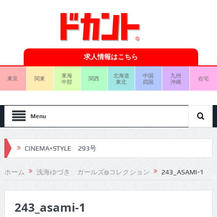
求人情報はこちら
東海
北海道
中国
九州
東京
関東
関西
在宅
中部
東北
四国
沖縄
Menu
CINEMA×STYLE 293号
CINEMA×STYLE 292号
ホーム
浅海ゆづき ガールズ@コレクション
243_ASAMI-1
CINEMA×STYLE 291号
243_asami-1
CINEMA×STYLE 290号