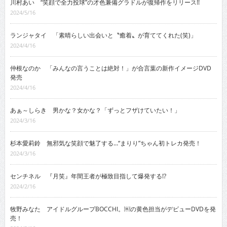
川村あい “笑顔で全力投球”の才色兼備グラドルが復帰作をリリース!!
2024/5/16
ランジャタイ 「素晴らしい出会いと〝癒着〟が育ててくれた(笑)」
2024/4/16
仲根なのか 「みんなの言うことは絶対！」が合言葉の新作イメージDVD
発売
2024/4/16
あぁ～しらき 男かな？女かな？「ずっとフザけていたい！」
2024/3/16
杉本愛莉鈴 無邪気な笑顔で魅了する…“まりり”ちゃん初トレカ発売！
2024/3/16
センチネル 『月笑』年間王者が極致目指して爆発する!?
2024/2/16
牧野みなた アイドルグループBOCCHI。￼の黄色担当がデビューDVDを発
売！