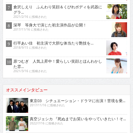
倉沢しえり ふんわり笑顔＆くびれボディを武器に
グラ...
2021/2/16 に投稿された
深琴 等身大で演じた初主演作品が公開！
2017/11/16 に投稿された
行平あい佳 初主演で大胆な体当たり艶技を…
2018/9/15 に投稿された
原つむぎ 人気上昇中！愛らしい笑顔とほんわかし
た雰...
2021/3/16 に投稿された
オススメインタビュー
東京03 シチュエーション・ドラマに出演！苦境を乗...
2017/11/16 に投稿された
真空ジェシカ 『死ぬまでお笑いをやっていきたい！そ...
2022/7/16 に投稿された