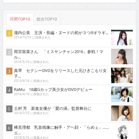
月間TOP10
総合TOP10
瀧内公美 主演・長編・ヌードの初が３つ!!!ギラギ...
2014/10/16 に投稿された
雨宮留菜さん 「ミスヤンチャン2016」参戦！マ
ル...
2016/5/16 に投稿された
真琴 セクシーDVDをリリースした元ひきこもり女
子...
2013/4/16 に投稿された
RaMu 18歳Gカップ美少女がDVDデビュー
2016/4/16 に投稿された
土村 芳 新進女優が「愛の渦」監督舞台に
2014/7/16 に投稿された
稀見理都 乳首残像に触手・アヘ顔・「らめぇ」……
エ...
2018/3/16 に投稿された