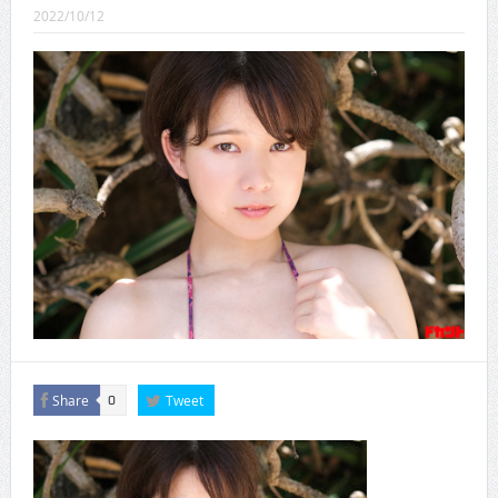
CINEMA×STYLE 289号
2022/10/12
CINEMA×STYLE 288号
CINEMA×STYLE 287号
CINEMA×STYLE 286号
CINEMA×STYLE 285号
CINEMA×STYLE 294号
Share
Tweet
0