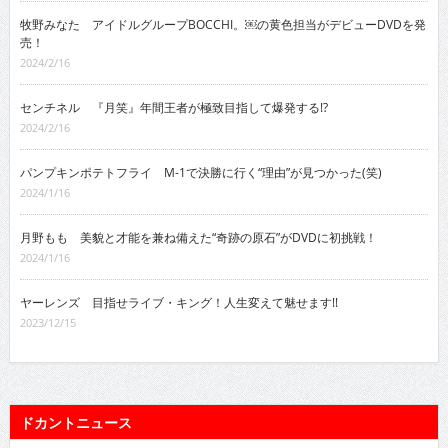
牧野みなた アイドルグループBOCCHI。￼の黄色担当がデビューDVDを発
売！
2024/2/16
センチネル 『月笑』年間王者が極致目指して爆発する!?
2024/2/16
パンプキンポテトフライ M-1で決勝に行く“理由”が見つかった(笑)
2024/1/16
月野もも 美貌と才能を兼ね備えた“奇跡の原石”がDVDに初挑戦！
2024/1/16
ヤーレンズ 目指せライブ・キング！人生変えて魅せます!!
2023/12/15
ドカントニュース