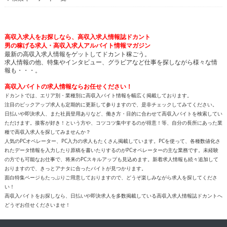
高収入求人をお探しなら、高収入求人情報誌ドカント
男の稼げる求人・高収入求人アルバイト情報マガジン
最新の高収入求人情報をゲットしてドカント稼ごう。
求人情報の他、特集やインタビュー、グラビアなど仕事を探しながら様々な情
報も・・・。
高収入バイトの求人情報ならお任せください！
ドカントでは、エリア別・業種別に高収入バイト情報を幅広く掲載しております。
注目のピックアップ求人も定期的に更新して参りますので、是非チェックしてみてください。
日払いや即決求人、また社員登用ありなど、働き方・目的に合わせて高収入バイトを検索してい
ただけます。接客が好き！という方や、コツコツ集中するのが得意！等、自分の長所にあった業
種で高収入求人を探してみませんか？
人気のPCオペレーター、PC入力の求人もたくさん掲載しています。PCを使って、各種数値化さ
れたデータ情報を入力したり原稿を書いたりするのがPCオペレーターの主な業務です。未経験
の方でも可能なお仕事で、将来のPCスキルアップも見込めます。新着求人情報も続々追加して
おりますので、きっとアナタに合ったバイトが見つかります。
面白特集ページもたっぷりご用意しておりますので、どうぞ楽しみながら求人を探してくださ
い！
高収入バイトをお探しなら、日払いや即決求人を多数掲載している高収入求人情報誌ドカントへ
どうぞお任せくださいませ！