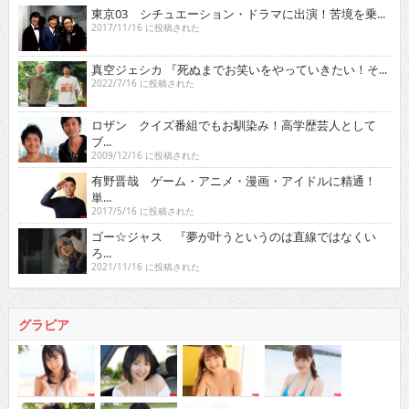
東京03 シチュエーション・ドラマに出演！苦境を乗...
2017/11/16 に投稿された
真空ジェシカ 『死ぬまでお笑いをやっていきたい！そ...
2022/7/16 に投稿された
ロザン クイズ番組でもお馴染み！高学歴芸人として
ブ...
2009/12/16 に投稿された
有野晋哉 ゲーム・アニメ・漫画・アイドルに精通！
単...
2017/5/16 に投稿された
ゴー☆ジャス 『夢が叶うというのは直線ではなくい
ろ...
2021/11/16 に投稿された
グラビア