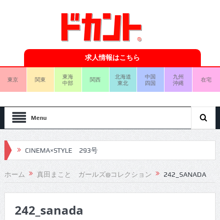
求人情報はこちら
東海
北海道
中国
九州
東京
関東
関西
在宅
中部
東北
四国
沖縄
Menu
CINEMA×STYLE 293号
CINEMA×STYLE 292号
ホーム
真田まこと ガールズ@コレクション
242_SANADA
CINEMA×STYLE 291号
242_sanada
CINEMA×STYLE 290号