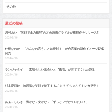
その他
最近の投稿
川村あい “笑顔で全力投球”の才色兼備グラドルが復帰作をリリース!!
2024/5/16
仲根なのか 「みんなの言うことは絶対！」が合言葉の新作イメージDVD
発売
2024/4/16
ランジャタイ 「素晴らしい出会いと〝癒着〟が育ててくれた(笑)」
2024/4/16
杉本愛莉鈴 無邪気な笑顔で魅了する…“まりり”ちゃん初トレカ発売！
2024/3/16
あぁ～しらき 男かな？女かな？「ずっとフザけていたい！」
2024/3/16