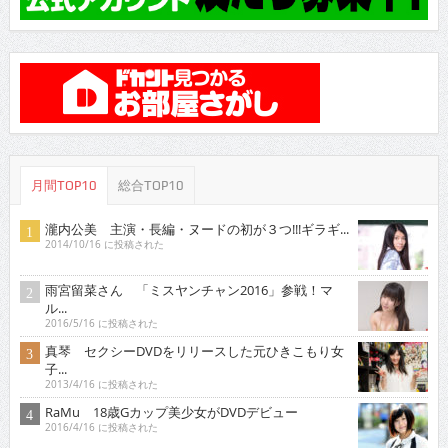
月間TOP10
総合TOP10
瀧内公美 主演・長編・ヌードの初が３つ!!!ギラギ...
2014/10/16 に投稿された
雨宮留菜さん 「ミスヤンチャン2016」参戦！マ
ル...
2016/5/16 に投稿された
真琴 セクシーDVDをリリースした元ひきこもり女
子...
2013/4/16 に投稿された
RaMu 18歳Gカップ美少女がDVDデビュー
2016/4/16 に投稿された