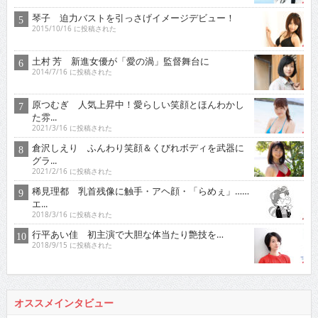
琴子 迫力バストを引っさげイメージデビュー！
2015/10/16 に投稿された
土村 芳 新進女優が「愛の渦」監督舞台に
2014/7/16 に投稿された
原つむぎ 人気上昇中！愛らしい笑顔とほんわかし
た雰...
2021/3/16 に投稿された
倉沢しえり ふんわり笑顔＆くびれボディを武器に
グラ...
2021/2/16 に投稿された
稀見理都 乳首残像に触手・アヘ顔・「らめぇ」……
エ...
2018/3/16 に投稿された
行平あい佳 初主演で大胆な体当たり艶技を…
2018/9/15 に投稿された
オススメインタビュー