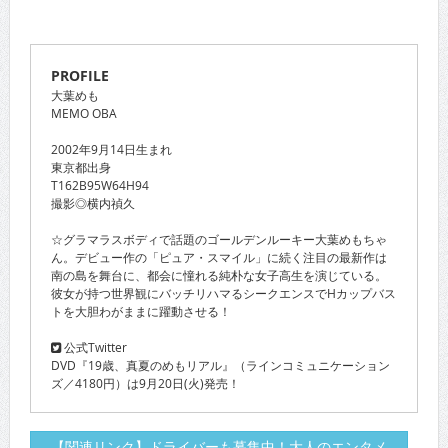
PROFILE
大葉めも
MEMO OBA
2002年9月14日生まれ
東京都出身
T162B95W64H94
撮影◎横内禎久
☆グラマラスボディで話題のゴールデンルーキー大葉めもちゃ
ん。デビュー作の「ピュア・スマイル」に続く注目の最新作は
南の島を舞台に、都会に憧れる純朴な女子高生を演じている。
彼女が持つ世界観にバッチリハマるシークエンスでHカップバス
トを大胆わがままに躍動させる！
公式Twitter
DVD『19歳、真夏のめもリアル』（ラインコミュニケーション
ズ／4180円）は9月20日(火)発売！
【関連リンク】ドライバーも募集中！大人のエンタメ