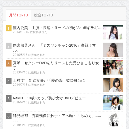
月間TOP10
総合TOP10
瀧内公美 主演・長編・ヌードの初が３つ!!!ギラギ...
2014/10/16 に投稿された
雨宮留菜さん 「ミスヤンチャン2016」参戦！マ
ル...
2016/5/16 に投稿された
真琴 セクシーDVDをリリースした元ひきこもり女
子...
2013/4/16 に投稿された
土村 芳 新進女優が「愛の渦」監督舞台に
2014/7/16 に投稿された
RaMu 18歳Gカップ美少女がDVDデビュー
2016/4/16 に投稿された
稀見理都 乳首残像に触手・アヘ顔・「らめぇ」……
エ...
2018/3/16 に投稿された