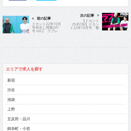
次の記事
前の記事
【ドカント
ドカント22年10月
ch.#236】ドカン
号先出し情報241
ト22年10月号「教
号 vol.2 ラブレ
えてパイセン！直
ターズさん
撃インタビュー!!」
ラブレターズさん
の動画第2弾！【ラ
ブレターズさん
2/5】
エリアで求人を探す
新宿
渋谷
池袋
上野
五反田・品川
錦糸町・小岩