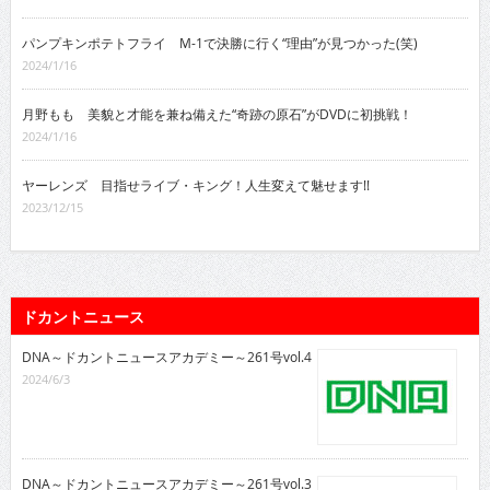
パンプキンポテトフライ M-1で決勝に行く“理由”が見つかった(笑)
2024/1/16
月野もも 美貌と才能を兼ね備えた“奇跡の原石”がDVDに初挑戦！
2024/1/16
ヤーレンズ 目指せライブ・キング！人生変えて魅せます!!
2023/12/15
ドカントニュース
DNA～ドカントニュースアカデミー～261号vol.4
2024/6/3
DNA～ドカントニュースアカデミー～261号vol.3