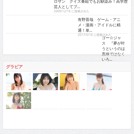
ロザン クイズ番組でもお馴染み！高学歴芸人として
ブ...
2009/12/16 に投稿された
有野晋哉 ゲーム・アニメ・漫画・アイドルに精通！
単...
2017/5/16 に投稿された
ゴー☆ジャス 『夢が叶うというのは直線ではなくい
ろ...
2021/11/16 に投稿された
グラビア