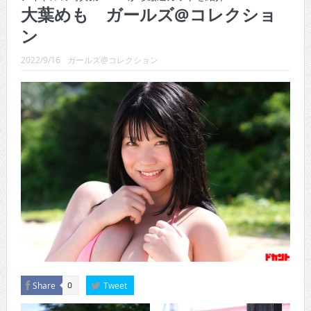
CINEMA×STYLE 289号
大葉めも ガールズ@コレクショ
ン
CINEMA×STYLE 288号
CINEMA×STYLE 287号
2022/9/16
ガールズ@コレクション
CINEMA×STYLE 286号
CINEMA×STYLE 285号
CINEMA×STYLE 294号
Share
Tweet
0