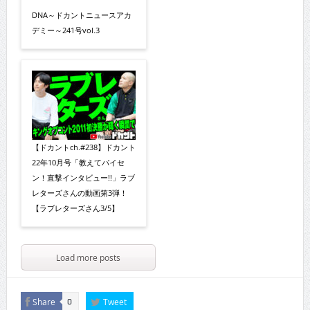
DNA～ドカントニュースアカ
デミー～241号vol.3
【ドカントch.#238】ドカント
22年10月号「教えてパイセ
ン！直撃インタビュー!!」ラブ
レターズさんの動画第3弾！
【ラブレターズさん3/5】
Load more posts
Share
Tweet
0