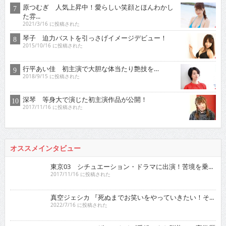
原つむぎ 人気上昇中！愛らしい笑顔とほんわかし
た雰...
2021/3/16 に投稿された
琴子 迫力バストを引っさげイメージデビュー！
2015/10/16 に投稿された
行平あい佳 初主演で大胆な体当たり艶技を…
2018/9/15 に投稿された
深琴 等身大で演じた初主演作品が公開！
2017/11/16 に投稿された
オススメインタビュー
東京03 シチュエーション・ドラマに出演！苦境を乗...
2017/11/16 に投稿された
真空ジェシカ 『死ぬまでお笑いをやっていきたい！そ...
2022/7/16 に投稿された