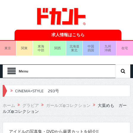
求人情報はこちら
東海
北海道
中国
九州
東京
関東
関西
在宅
中部
東北
四国
沖縄
Menu
CINEMA×STYLE 293号
CINEMA×STYLE 292号
ホーム
グラビア
ガールズ@コレクション
大葉めも ガー
ルズ@コレクション
CINEMA×STYLE 291号
CINEMA×STYLE 290号
アイドルの写真集・DVDから厳選カットを紹介!!