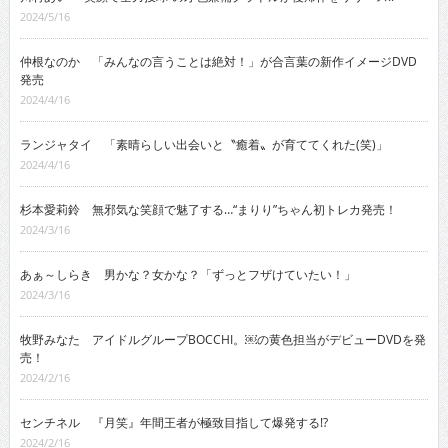
2024/5/16
仲根なのか 「みんなの言うことは絶対！」が合言葉の新作イメージDVD
発売
2024/4/16
ランジャタイ 「素晴らしい出会いと〝癒着〟が育ててくれた(笑)」
2024/4/16
杉本愛莉鈴 無邪気な笑顔で魅了する…“まりり”ちゃん初トレカ発売！
2024/3/16
あぁ～しらき 男かな？女かな？「ずっとフザけていたい！」
2024/3/16
牧野みなた アイドルグループBOCCHI。￼の黄色担当がデビューDVDを発
売！
2024/2/16
センチネル 『月笑』年間王者が極致目指して爆発する!?
2024/2/16