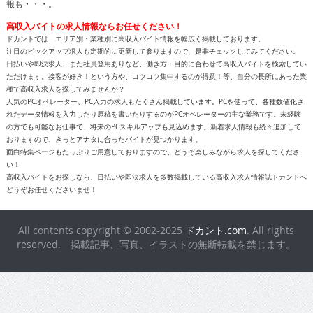
報も・・・。
高収入バイトの求人情報ならお任せください！
ドカントでは、エリア別・業種別に高収入バイト情報を幅広く掲載しております。
注目のピックアップ求人も定期的に更新して参りますので、是非チェックしてみてください。
日払いや即決求人、また社員登用ありなど、働き方・目的に合わせて高収入バイトを検索してい
ただけます。接客が好き！という方や、コツコツ集中するのが得意！等、自分の長所にあった業
種で高収入求人を探してみませんか？
人気のPCオペレーター、PC入力の求人もたくさん掲載しています。PCを使って、各種数値化さ
れたデータ情報を入力したり原稿を書いたりするのがPCオペレーターの主な業務です。未経験
の方でも可能なお仕事で、将来のPCスキルアップも見込めます。新着求人情報も続々追加して
おりますので、きっとアナタに合ったバイトが見つかります。
面白特集ページもたっぷりご用意しておりますので、どうぞ楽しみながら求人を探してくださ
い！
高収入バイトをお探しなら、日払いや即決求人を多数掲載している高収入求人情報誌ドカントへ
どうぞお任せくださいませ！
All contents copyright © 2002-2025
ドカント.com
. All rights
reserved. 掲載記事、写真、イラストの無断転載を禁じます。