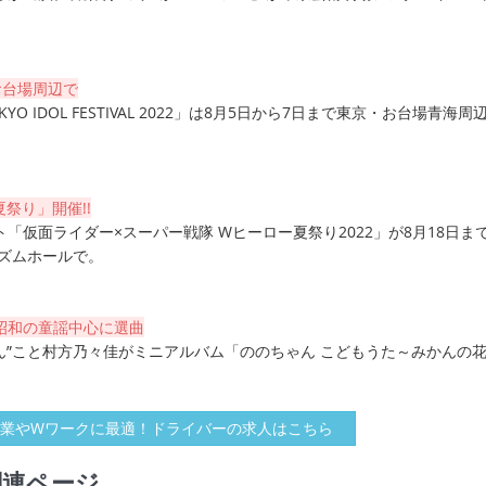
・お台場周辺で
O IDOL FESTIVAL 2022」は8月5日から7日まで東京・お台場青海周
祭り」開催!!
「仮面ライダー×スーパー戦隊 Wヒーロー夏祭り2022」が8月18日ま
リズムホールで。
昭和の童謡中心に選曲
ん”こと村方乃々佳がミニアルバム「ののちゃん こどもうた～みかんの
業やWワークに最適！ドライバーの求人はこちら
関連ページ