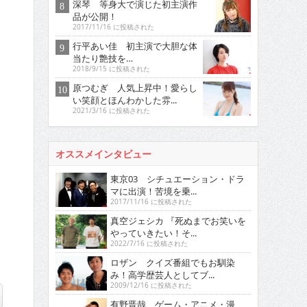
深琴 等身大で演じた初主演作
品が公開！
2017/11/16 に投稿された
行平あい佳 初主演で大胆な体
当たり艶技を…
2018/9/15 に投稿された
原つむぎ 人気上昇中！愛らし
い笑顔とほんわかした雰...
2021/3/16 に投稿された
オススメインタビュー
東京03 シチュエーション・ドラ
マに出演！苦境を乗...
2017/11/16 に投稿された
真空ジェシカ 『死ぬまでお笑いを
やっていきたい！そ...
2022/7/16 に投稿された
ロザン クイズ番組でもお馴染
み！高学歴芸人としてブ...
2009/12/16 に投稿された
有野晋哉 ゲーム・アニメ・漫