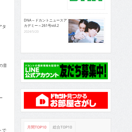
DNA～ドカントニュースア
カデミー～261号vol.2
アタ
2024/5/20
の音
ー
月間TOP10
総合TOP10
トで