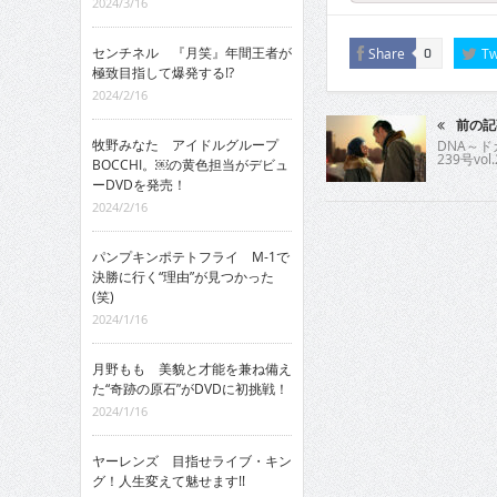
2024/3/16
センチネル 『月笑』年間王者が
Share
Tw
0
極致目指して爆発する!?
2024/2/16
前の記
牧野みなた アイドルグループ
DNA～
239号vol.
BOCCHI。￼の黄色担当がデビュ
ーDVDを発売！
2024/2/16
パンプキンポテトフライ M-1で
決勝に行く“理由”が見つかった
(笑)
2024/1/16
月野もも 美貌と才能を兼ね備え
た“奇跡の原石”がDVDに初挑戦！
2024/1/16
ヤーレンズ 目指せライブ・キン
グ！人生変えて魅せます!!