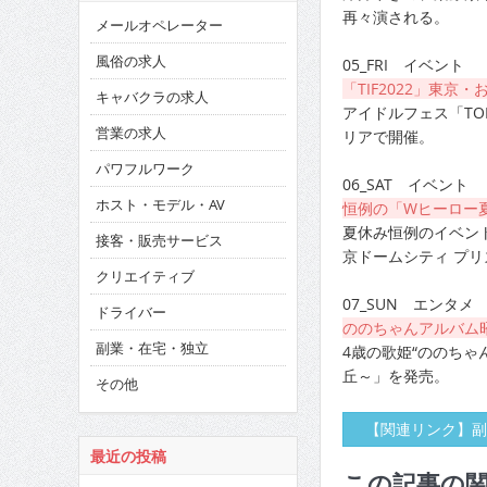
再々演される。
メールオペレーター
風俗の求人
05_FRI イベント
「TIF2022」東京
キャバクラの求人
アイドルフェス「TOKY
営業の求人
リアで開催。
パワフルワーク
06_SAT イベント
ホスト・モデル・AV
恒例の「Wヒーロー夏
夏休み恒例のイベント
接客・販売サービス
京ドームシティ プ
クリエイティブ
07_SUN エンタメ
ドライバー
ののちゃんアルバム
副業・在宅・独立
4歳の歌姫“ののちゃ
丘～」を発売。
その他
【関連リンク】副
最近の投稿
この記事の