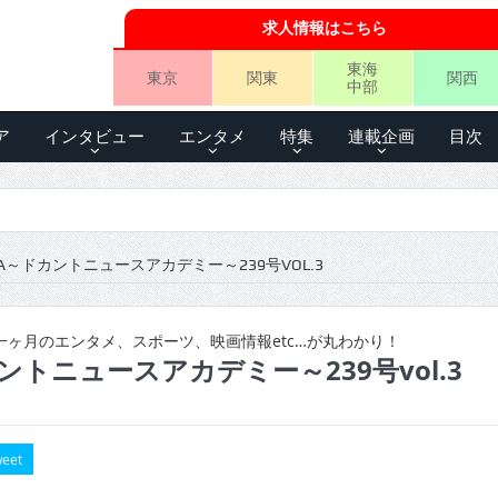
求人情報はこちら
東海
東京
関東
関西
中部
ア
インタビュー
エンタメ
特集
連載企画
目次
A～ドカントニュースアカデミー～239号VOL.3
ヶ月のエンタメ、スポーツ、映画情報etc…が丸わかり！
ントニュースアカデミー～239号vol.3
eet