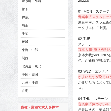
2022.8
錦糸町・小岩
CINEMA×STYLE 286号
都下
01_MON ステージ
CINEMA×STYLE 285号
音楽劇「スラムドッ
神奈川
CINEMA×STYLE 294号
屋良朝幸がスラム街
埼玉
ークリエにて上演。
千葉
02_TUE
茨城
ステージ
京本大我×滝沢秀明
東海・中部
京本大我(SixTO
関西
色」が新橋演舞場で
北海道・東北
03_WED エンタメ
中国・四国
かまいたちが巡るロケ
かまいたちにとって
九州・沖縄
ス。
在宅
04_THU ステージ
音楽劇「気づかいル
職種・業種で求人を探す
岸井ゆきの、栗原類