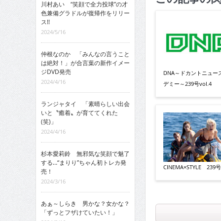
川村あい “笑顔で全力投球”の才
色兼備グラドルが復帰作をリリー
ス!!
2024/5/16
仲根なのか 「みんなの言うこと
は絶対！」が合言葉の新作イメー
ジDVD発売
DNA～ドカントニュー
2024/4/16
デミー～239号vol.4
ランジャタイ 「素晴らしい出会
いと〝癒着〟が育ててくれた
(笑)」
2024/4/16
杉本愛莉鈴 無邪気な笑顔で魅了
する…“まりり”ちゃん初トレカ発
CINEMA×STYLE 239号v
売！
2024/3/16
あぁ～しらき 男かな？女かな？
「ずっとフザけていたい！」