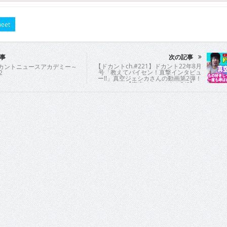
eet
事
次の記事
【ドカントch.#221】ドカント22年8月
ドカントニュースアカデミー～
号「教えてパイセン！直撃インタビュ
2
ー!!」真空ジェシカさんの動画第2弾！
【真空ジェシカさん2/6】