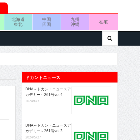
北海道
中国
九州
在宅
東北
四国
沖縄
ドカントニュース
DNA～ドカントニュースア
カデミー～261号vol.4
2024/6/3
DNA～ドカントニュースア
カデミー～261号vol.3
2024/5/27