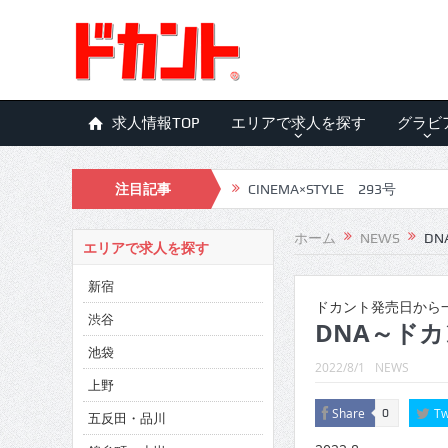
求人情報TOP
エリアで求人を探す
グラビ
注目記事
CINEMA×STYLE 293号
CINEMA×STYLE 292号
ホーム
NEWS
DN
エリアで求人を探す
CINEMA×STYLE 291号
新宿
CINEMA×STYLE 290号
ドカント発売日から一
渋谷
DNA～ドカ
CINEMA×STYLE 289号
池袋
2022/8/1
NEWS
CINEMA×STYLE 288号
上野
Share
Tw
0
五反田・品川
CINEMA×STYLE 287号