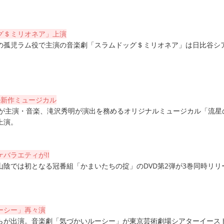
グ＄ミリオネア」上演
の孤児ラム役で主演の音楽劇「スラムドッグ＄ミリオネア」は日比谷シ
の新作ミュージカル
NES)が主演・音楽、滝沢秀明が演出を務めるオリジナルミュージカル「流星
上演。
バラエティが!!
山陰では初となる冠番組「かまいたちの掟」のDVD第2弾が3巻同時リリ
ーシー」再々演
らが出演。音楽劇「気づかいルーシー」が東京芸術劇場シアターイース