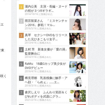
瀧内公美 主演・長編・ヌード
の初が３つ!!!ギラギ...
2014/10/16 に投稿された
雨宮留菜さん 「ミスヤンチャ
辺エ
ン2016」参戦！マル...
2016/5/16 に投稿された
真琴 セクシーDVDをリリース
した元ひきこもり女子...
2013/4/16 に投稿された
土村 芳 新進女優が「愛の渦」
で東
監督舞台に
2014/7/16 に投稿された
RaMu 18歳Gカップ美少女が
DVDデビュー
2016/4/16 に投稿された
花咲く
稀見理都 乳首残像に触手・ア
ヘ顔・「らめぇ」……エ...
2018/3/16 に投稿された
倉沢しえり ふんわり笑顔＆く
びれボディを武器にグラ...
2021/2/16 に投稿された