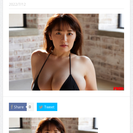
CINEMA×STYLE 289号
2022/7/12
CINEMA×STYLE 288号
CINEMA×STYLE 287号
CINEMA×STYLE 286号
CINEMA×STYLE 285号
CINEMA×STYLE 294号
Share
Tweet
0