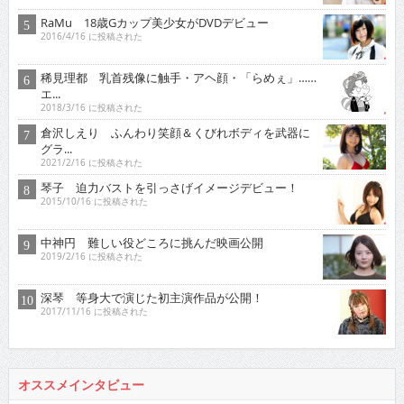
RaMu 18歳Gカップ美少女がDVDデビュー
2016/4/16 に投稿された
稀見理都 乳首残像に触手・アヘ顔・「らめぇ」……
エ...
2018/3/16 に投稿された
倉沢しえり ふんわり笑顔＆くびれボディを武器に
グラ...
2021/2/16 に投稿された
琴子 迫力バストを引っさげイメージデビュー！
2015/10/16 に投稿された
中神円 難しい役どころに挑んだ映画公開
2019/2/16 に投稿された
深琴 等身大で演じた初主演作品が公開！
2017/11/16 に投稿された
オススメインタビュー