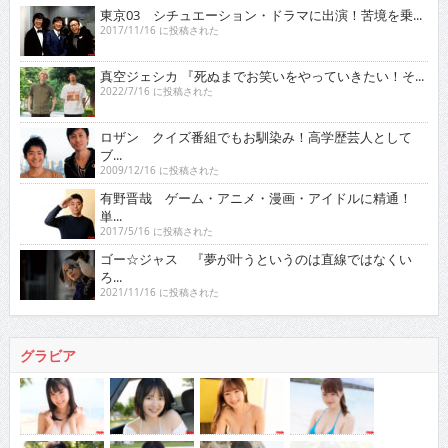
東京03 シチュエーション・ドラマに出演！苦境を乗...
2017/11/16 に投稿された
真空ジェシカ 『死ぬまでお笑いをやっていきたい！そ...
2022/7/16 に投稿された
ロザン クイズ番組でもお馴染み！高学歴芸人として
ブ...
2009/12/16 に投稿された
有野晋哉 ゲーム・アニメ・漫画・アイドルに精通！
単...
2017/5/16 に投稿された
ゴー☆ジャス 『夢が叶うというのは直線ではなくい
ろ...
2021/11/16 に投稿された
グラビア