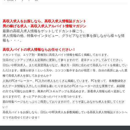
高収入求人をお探しなら、高収入求人情報誌ドカント
男の稼げる求人・高収入求人アルバイト情報マガジン
最新の高収入求人情報をゲットしてドカント稼ごう。
求人情報の他、特集やインタビュー、グラビアなど仕事を探しながら様々な情
報も・・・。
高収入バイトの求人情報ならお任せください！
ドカントでは、エリア別・業種別に高収入バイト情報を幅広く掲載しております。
注目のピックアップ求人も定期的に更新して参りますので、是非チェックしてみてください。
日払いや即決求人、また社員登用ありなど、働き方・目的に合わせて高収入バイトを検索してい
ただけます。接客が好き！という方や、コツコツ集中するのが得意！等、自分の長所にあった業
種で高収入求人を探してみませんか？
人気のPCオペレーター、PC入力の求人もたくさん掲載しています。PCを使って、各種数値化さ
れたデータ情報を入力したり原稿を書いたりするのがPCオペレーターの主な業務です。未経験
の方でも可能なお仕事で、将来のPCスキルアップも見込めます。新着求人情報も続々追加して
おりますので、きっとアナタに合ったバイトが見つかります。
面白特集ページもたっぷりご用意しておりますので、どうぞ楽しみながら求人を探してくださ
い！
高収入バイトをお探しなら、日払いや即決求人を多数掲載している高収入求人情報誌ドカントへ
どうぞお任せくださいませ！