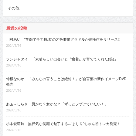
その他
最近の投稿
川村あい “笑顔で全力投球”の才色兼備グラドルが復帰作をリリース!!
2024/5/16
ランジャタイ 「素晴らしい出会いと〝癒着〟が育ててくれた(笑)」
2024/4/16
仲根なのか 「みんなの言うことは絶対！」が合言葉の新作イメージDVD
発売
2024/4/16
あぁ～しらき 男かな？女かな？「ずっとフザけていたい！」
2024/3/16
杉本愛莉鈴 無邪気な笑顔で魅了する…“まりり”ちゃん初トレカ発売！
2024/3/16