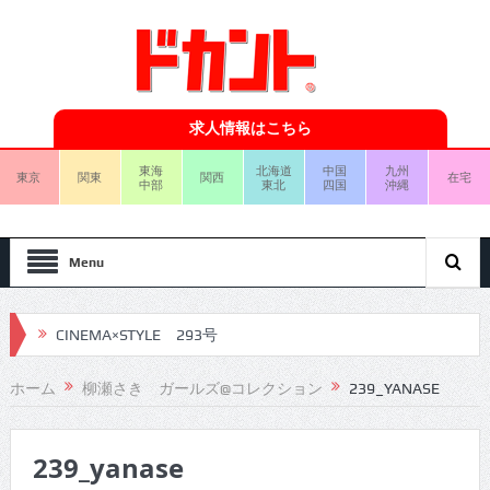
求人情報はこちら
東海
北海道
中国
九州
東京
関東
関西
在宅
中部
東北
四国
沖縄
Menu
CINEMA×STYLE 293号
CINEMA×STYLE 292号
ホーム
柳瀬さき ガールズ@コレクション
239_YANASE
CINEMA×STYLE 291号
239_yanase
CINEMA×STYLE 290号