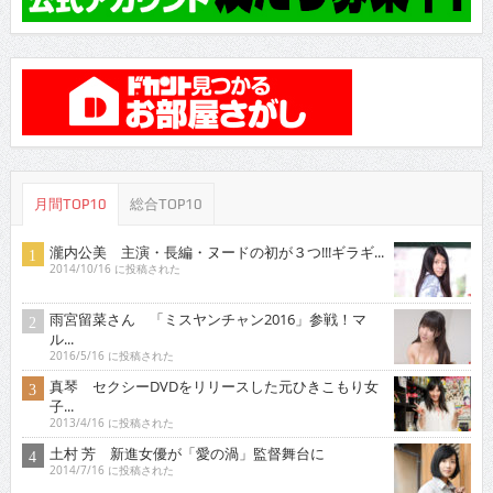
月間TOP10
総合TOP10
瀧内公美 主演・長編・ヌードの初が３つ!!!ギラギ...
2014/10/16 に投稿された
雨宮留菜さん 「ミスヤンチャン2016」参戦！マ
ル...
2016/5/16 に投稿された
真琴 セクシーDVDをリリースした元ひきこもり女
子...
2013/4/16 に投稿された
土村 芳 新進女優が「愛の渦」監督舞台に
2014/7/16 に投稿された