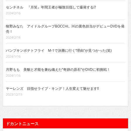
センチネル 『月笑』年間王者が極致目指して爆発する!?
2024/2/16
牧野みなた アイドルグループBOCCHI。￼の黄色担当がデビューDVDを発
売！
2024/2/16
パンプキンポテトフライ M-1で決勝に行く“理由”が見つかった(笑)
2024/1/16
月野もも 美貌と才能を兼ね備えた“奇跡の原石”がDVDに初挑戦！
2024/1/16
ヤーレンズ 目指せライブ・キング！人生変えて魅せます!!
2023/12/15
ドカントニュース