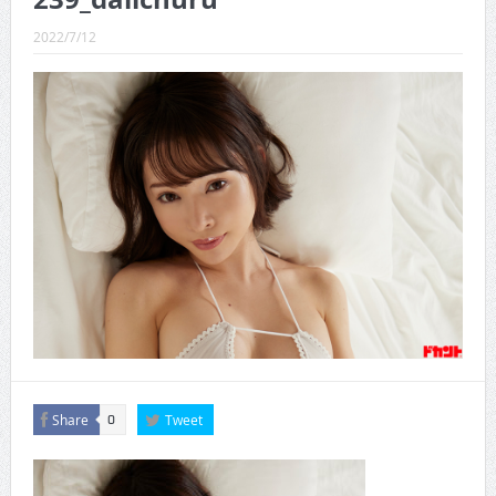
CINEMA×STYLE 289号
2022/7/12
CINEMA×STYLE 288号
CINEMA×STYLE 287号
CINEMA×STYLE 286号
CINEMA×STYLE 285号
CINEMA×STYLE 294号
Share
Tweet
0