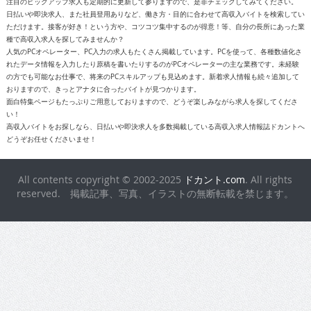
注目のピックアップ求人も定期的に更新して参りますので、是非チェックしてみてください。
日払いや即決求人、また社員登用ありなど、働き方・目的に合わせて高収入バイトを検索してい
ただけます。接客が好き！という方や、コツコツ集中するのが得意！等、自分の長所にあった業
種で高収入求人を探してみませんか？
人気のPCオペレーター、PC入力の求人もたくさん掲載しています。PCを使って、各種数値化さ
れたデータ情報を入力したり原稿を書いたりするのがPCオペレーターの主な業務です。未経験
の方でも可能なお仕事で、将来のPCスキルアップも見込めます。新着求人情報も続々追加して
おりますので、きっとアナタに合ったバイトが見つかります。
面白特集ページもたっぷりご用意しておりますので、どうぞ楽しみながら求人を探してくださ
い！
高収入バイトをお探しなら、日払いや即決求人を多数掲載している高収入求人情報誌ドカントへ
どうぞお任せくださいませ！
All contents copyright © 2002-2025
ドカント.com
. All rights
reserved. 掲載記事、写真、イラストの無断転載を禁じます。