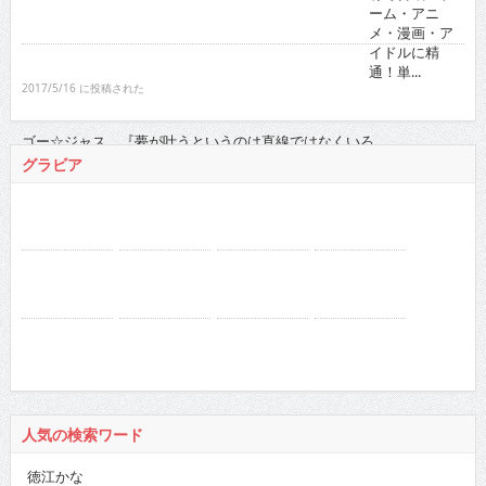
ーム・アニ
メ・漫画・ア
イドルに精
通！単...
2017/5/16 に投稿された
ゴー☆ジャス 『夢が叶うというのは直線ではなくいろ...
2021/11/16 に投稿された
グラビア
人気の検索ワード
徳江かな