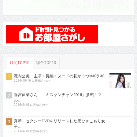
月間TOP10
総合TOP10
瀧内公美 主演・長編・ヌードの初が３つ!!!ギラギ...
2014/10/16 に投稿された
雨宮留菜さん 「ミスヤンチャン2016」参戦！マ
ル...
2016/5/16 に投稿された
真琴 セクシーDVDをリリースした元ひきこもり女
子...
2013/4/16 に投稿された