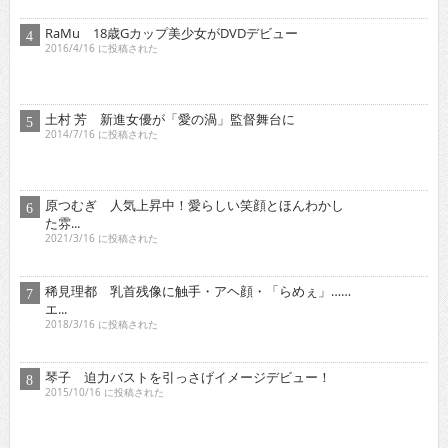
RaMu 18歳Gカップ美少女がDVDデビュー
2016/4/16 に投稿された
土村 芳 新進女優が「愛の渦」監督舞台に
2014/7/16 に投稿された
原つむぎ 人気上昇中！愛らしい笑顔とほんわかし
た雰...
2021/3/16 に投稿された
稀見理都 乳首残像に触手・アヘ顔・「らめぇ」……
エ...
2018/3/16 に投稿された
琴子 迫力バストを引っさげイメージデビュー！
2015/10/16 に投稿された