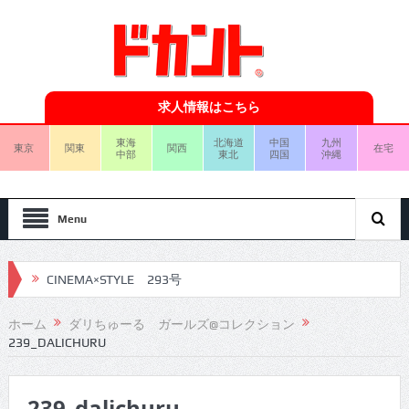
求人情報はこちら
東海
北海道
中国
九州
東京
関東
関西
在宅
中部
東北
四国
沖縄
Menu
CINEMA×STYLE 293号
CINEMA×STYLE 292号
ホーム
ダリちゅーる ガールズ@コレクション
239_DALICHURU
CINEMA×STYLE 291号
CINEMA×STYLE 290号
239_dalichuru