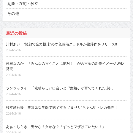
副業・在宅・独立
その他
最近の投稿
川村あい “笑顔で全力投球”の才色兼備グラドルが復帰作をリリース!!
2024/5/16
仲根なのか 「みんなの言うことは絶対！」が合言葉の新作イメージDVD
発売
2024/4/16
ランジャタイ 「素晴らしい出会いと〝癒着〟が育ててくれた(笑)」
2024/4/16
杉本愛莉鈴 無邪気な笑顔で魅了する…“まりり”ちゃん初トレカ発売！
2024/3/16
あぁ～しらき 男かな？女かな？「ずっとフザけていたい！」
2024/3/16