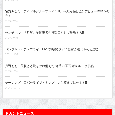
牧野みなた アイドルグループBOCCHI。￼の黄色担当がデビューDVDを発
売！
2024/2/16
センチネル 『月笑』年間王者が極致目指して爆発する!?
2024/2/16
パンプキンポテトフライ M-1で決勝に行く“理由”が見つかった(笑)
2024/1/16
月野もも 美貌と才能を兼ね備えた“奇跡の原石”がDVDに初挑戦！
2024/1/16
ヤーレンズ 目指せライブ・キング！人生変えて魅せます!!
2023/12/15
ドカントニュース