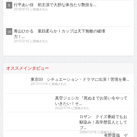
行平あい佳 初主演で大胆な体当たり艶技を…
2018/9/15 に投稿された
青山ひかる 童顔柔らかＩカップは天下無敵の破壊
力！...
2015/2/16 に投稿された
オススメインタビュー
東京03 シチュエーション・ドラマに出演！苦境を乗...
2017/11/16 に投稿された
真空ジェシカ 『死ぬまでお笑いをやって
いきたい！そ...
2022/7/16 に投稿された
ロザン クイズ番組でもお
馴染み！高学歴芸人として
ブ...
2009/12/16 に投稿された
有野晋哉 ゲ