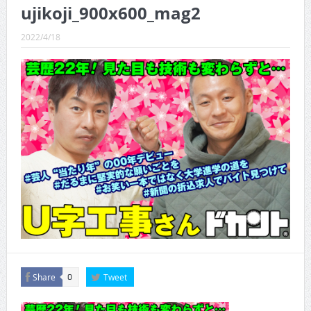
CINEMA×STYLE 288号
ujikoji_900x600_mag2
CINEMA×STYLE 287号
2022/4/18
CINEMA×STYLE 286号
CINEMA×STYLE 285号
CINEMA×STYLE 294号
Share
Tweet
0