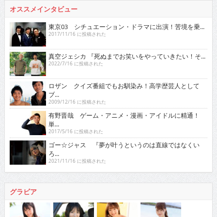
オススメインタビュー
東京03 シチュエーション・ドラマに出演！苦境を乗...
2017/11/16 に投稿された
真空ジェシカ 『死ぬまでお笑いをやっていきたい！そ...
2022/7/16 に投稿された
ロザン クイズ番組でもお馴染み！高学歴芸人として
ブ...
2009/12/16 に投稿された
有野晋哉 ゲーム・アニメ・漫画・アイドルに精通！
単...
2017/5/16 に投稿された
ゴー☆ジャス 『夢が叶うというのは直線ではなくい
ろ...
2021/11/16 に投稿された
グラビア