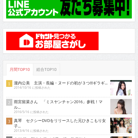
月間TOP10
総合TOP10
瀧内公美 主演・長編・ヌードの初が３つ!!!ギラギ...
2014/10/16 に投稿された
雨宮留菜さん 「ミスヤンチャン2016」参戦！マ
ル...
2016/5/16 に投稿された
真琴 セクシーDVDをリリースした元ひきこもり女
子...
2013/4/16 に投稿された