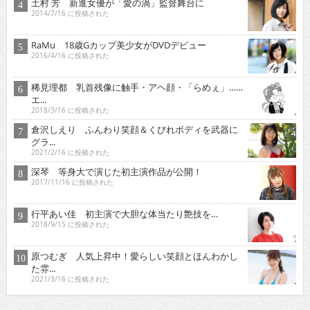
土村 芳 新進女優が「愛の渦」監督舞台に
2014/7/16 に投稿された
RaMu 18歳Gカップ美少女がDVDデビュー
2016/4/16 に投稿された
稀見理都 乳首残像に触手・アヘ顔・「らめぇ」……
エ...
2018/3/16 に投稿された
倉沢しえり ふんわり笑顔＆くびれボディを武器に
グラ...
2021/2/16 に投稿された
深琴 等身大で演じた初主演作品が公開！
2017/11/16 に投稿された
行平あい佳 初主演で大胆な体当たり艶技を…
2018/9/15 に投稿された
原つむぎ 人気上昇中！愛らしい笑顔とほんわかし
た雰...
2021/3/16 に投稿された