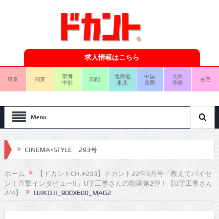
求人情報はこちら
東海
北海道
中国
九州
東京
関東
関西
在宅
中部
東北
四国
沖縄
Menu
CINEMA×STYLE 293号
CINEMA×STYLE 292号
CINEMA×STYLE 291号
ホーム
【ドカントCH.#203】ドカント22年5月号「教えてパイセ
ン！直撃インタビュー!!」U字工事さんの動画第2弾！【U字工事さん
CINEMA×STYLE 290号
2/4】
UJIKOJI_900X600_MAG2
CINEMA×STYLE 289号