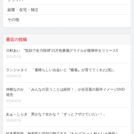
副業・在宅・独立
その他
最近の投稿
川村あい “笑顔で全力投球”の才色兼備グラドルが復帰作をリリース!!
2024/5/16
ランジャタイ 「素晴らしい出会いと〝癒着〟が育ててくれた(笑)」
2024/4/16
仲根なのか 「みんなの言うことは絶対！」が合言葉の新作イメージDVD
発売
2024/4/16
あぁ～しらき 男かな？女かな？「ずっとフザけていたい！」
2024/3/16
杉本愛莉鈴 無邪気な笑顔で魅了する…“まりり”ちゃん初トレカ発売！