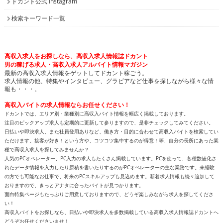
ドカント公式 Instagram
検索キーワード一覧
高収入求人をお探しなら、高収入求人情報誌ドカント
男の稼げる求人・高収入求人アルバイト情報マガジン
最新の高収入求人情報をゲットしてドカント稼ごう。
求人情報の他、特集やインタビュー、グラビアなど仕事を探しながら様々な情
報も・・・。
高収入バイトの求人情報ならお任せください！
ドカントでは、エリア別・業種別に高収入バイト情報を幅広く掲載しております。
注目のピックアップ求人も定期的に更新して参りますので、是非チェックしてみてください。
日払いや即決求人、また社員登用ありなど、働き方・目的に合わせて高収入バイトを検索してい
ただけます。接客が好き！という方や、コツコツ集中するのが得意！等、自分の長所にあった業
種で高収入求人を探してみませんか？
人気のPCオペレーター、PC入力の求人もたくさん掲載しています。PCを使って、各種数値化さ
れたデータ情報を入力したり原稿を書いたりするのがPCオペレーターの主な業務です。未経験
の方でも可能なお仕事で、将来のPCスキルアップも見込めます。新着求人情報も続々追加して
おりますので、きっとアナタに合ったバイトが見つかります。
面白特集ページもたっぷりご用意しておりますので、どうぞ楽しみながら求人を探してくださ
い！
高収入バイトをお探しなら、日払いや即決求人を多数掲載している高収入求人情報誌ドカントへ
どうぞお任せくださいませ！