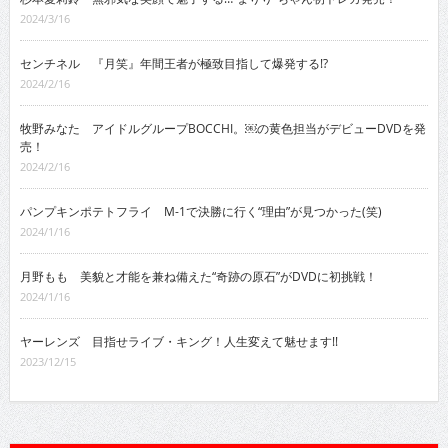
2024/3/16
センチネル 『月笑』年間王者が極致目指して爆発する!?
2024/2/16
牧野みなた アイドルグループBOCCHI。￼の黄色担当がデビューDVDを発
売！
2024/2/16
パンプキンポテトフライ M-1で決勝に行く“理由”が見つかった(笑)
2024/1/16
月野もも 美貌と才能を兼ね備えた“奇跡の原石”がDVDに初挑戦！
2024/1/16
ヤーレンズ 目指せライブ・キング！人生変えて魅せます!!
2023/12/15