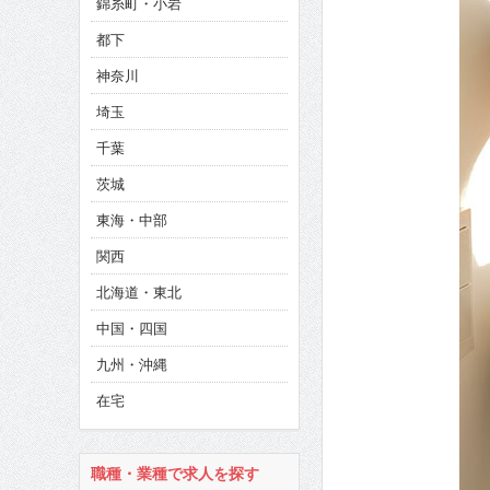
錦糸町・小岩
CINEMA×STYLE 286号
都下
CINEMA×STYLE 285号
神奈川
CINEMA×STYLE 294号
埼玉
千葉
茨城
東海・中部
関西
北海道・東北
中国・四国
九州・沖縄
在宅
職種・業種で求人を探す