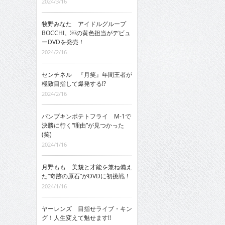
2024/3/16
牧野みなた アイドルグループ
BOCCHI。￼の黄色担当がデビュ
ーDVDを発売！
2024/2/16
センチネル 『月笑』年間王者が
極致目指して爆発する!?
2024/2/16
パンプキンポテトフライ M-1で
決勝に行く“理由”が見つかった
(笑)
2024/1/16
月野もも 美貌と才能を兼ね備え
た“奇跡の原石”がDVDに初挑戦！
2024/1/16
ヤーレンズ 目指せライブ・キン
グ！人生変えて魅せます!!