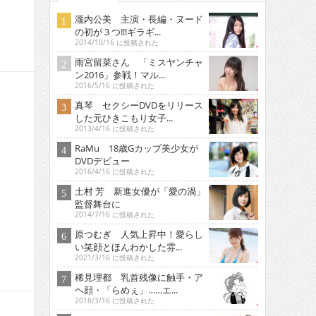
瀧内公美 主演・長編・ヌード
の初が３つ!!!ギラギ...
2014/10/16 に投稿された
雨宮留菜さん 「ミスヤンチャ
ン2016」参戦！マル...
2016/5/16 に投稿された
真琴 セクシーDVDをリリース
した元ひきこもり女子...
2013/4/16 に投稿された
RaMu 18歳Gカップ美少女が
DVDデビュー
2016/4/16 に投稿された
土村 芳 新進女優が「愛の渦」
監督舞台に
2014/7/16 に投稿された
原つむぎ 人気上昇中！愛らし
い笑顔とほんわかした雰...
2021/3/16 に投稿された
稀見理都 乳首残像に触手・ア
ヘ顔・「らめぇ」……エ...
2018/3/16 に投稿された