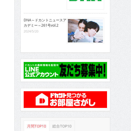
DNA～ドカントニュースア
カデミー～261号vol.2
2024/5/20
月間TOP10
総合TOP10