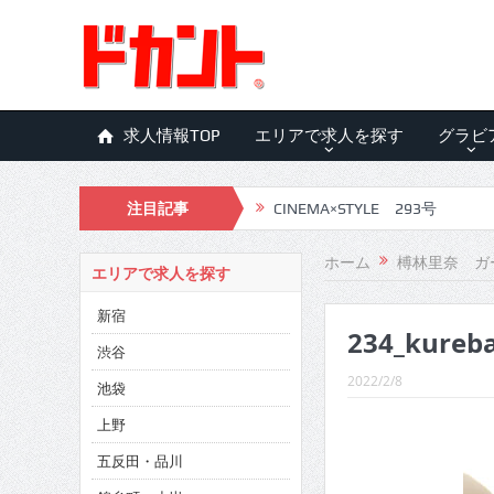
求人情報TOP
エリアで求人を探す
グラビ
注目記事
CINEMA×STYLE 293号
CINEMA×STYLE 292号
ホーム
榑林里奈 ガ
エリアで求人を探す
CINEMA×STYLE 291号
新宿
234_kureba
CINEMA×STYLE 290号
渋谷
CINEMA×STYLE 289号
2022/2/8
池袋
CINEMA×STYLE 288号
上野
五反田・品川
CINEMA×STYLE 287号