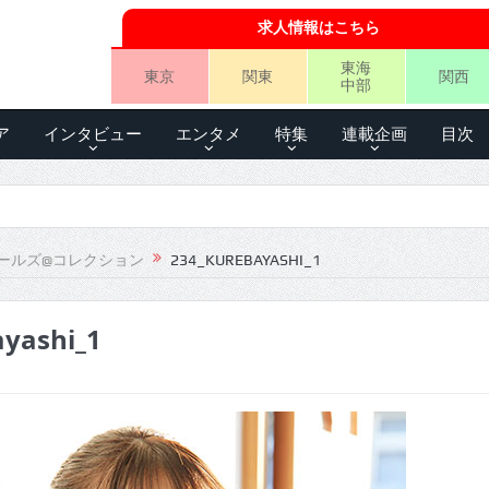
求人情報はこちら
東海
東京
関東
関西
中部
ア
インタビュー
エンタメ
特集
連載企画
目次
ールズ@コレクション
234_KUREBAYASHI_1
yashi_1