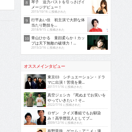
琴子 迫力バストを引っさげイ
メージデビュー！
2015/10/16 に投稿された
行平あい佳 初主演で大胆な体
当たり艶技を…
2018/9/15 に投稿された
青山ひかる 童顔柔らかＩカッ
プは天下無敵の破壊力！...
2015/2/16 に投稿された
オススメインタビュー
東京03 シチュエーション・ドラ
マに出演！苦境を乗...
2017/11/16 に投稿された
真空ジェシカ 『死ぬまでお笑いを
やっていきたい！そ...
2022/7/16 に投稿された
ロザン クイズ番組でもお馴染
み！高学歴芸人としてブ...
2009/12/16 に投稿された
有野晋哉 ゲーム・アニメ・漫