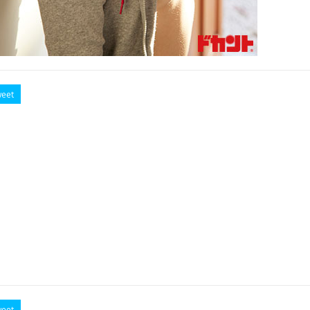
eet
eet