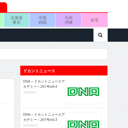
北海道
中国
九州
在宅
東北
四国
沖縄
ドカントニュース
DNA～ドカントニュースア
カデミー～261号vol.4
2024/6/3
DNA～ドカントニュースア
カデミー～261号vol.3
2024/5/27