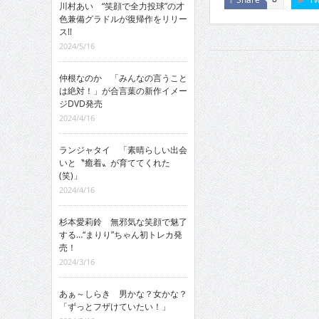
川村あい “笑顔で全力投球”の才
色兼備グラドルが復帰作をリリー
ス!!
2024/5/16
仲根なのか 「みんなの言うこと
は絶対！」が合言葉の新作イメー
ジDVD発売
2024/4/16
ランジャタイ 「素晴らしい出会
いと〝癒着〟が育ててくれた
(笑)」
2024/4/16
杉本愛莉鈴 無邪気な笑顔で魅了
する…“まりり”ちゃん初トレカ発
売！
2024/3/16
あぁ～しらき 男かな？女かな？
「ずっとフザけていたい！」