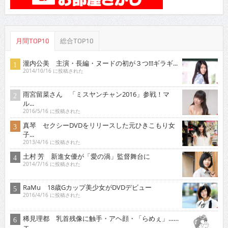
月間TOP10
総合TOP10
瀧内公美 主演・長編・ヌードの初が３つ!!!ギラギ...
2014/10/16 に投稿された
雨宮留菜さん 「ミスヤンチャン2016」参戦！マ
ル...
2016/5/16 に投稿された
真琴 セクシーDVDをリリースした元ひきこもり女
子...
2013/4/16 に投稿された
土村 芳 新進女優が「愛の渦」監督舞台に
2014/7/16 に投稿された
RaMu 18歳Gカップ美少女がDVDデビュー
2016/4/16 に投稿された
稀見理都 乳首残像に触手・アヘ顔・「らめぇ」……
エ...