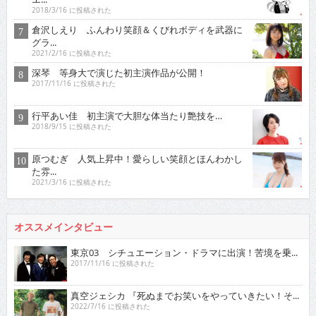
2018/3/16 に投稿された
倉沢しえり ふんわり笑顔＆くびれボディを武器に
グラ...
2021/2/16 に投稿された
深琴 等身大で演じた初主演作品が公開！
2017/11/16 に投稿された
行平あい佳 初主演で大胆な体当たり艶技を…
2018/9/15 に投稿された
原つむぎ 人気上昇中！愛らしい笑顔とほんわかし
た雰...
2021/3/16 に投稿された
オススメインタビュー
東京03 シチュエーション・ドラマに出演！苦境を乗...
2017/11/16 に投稿された
真空ジェシカ 『死ぬまでお笑いをやっていきたい！そ...
2022/7/16 に投稿された