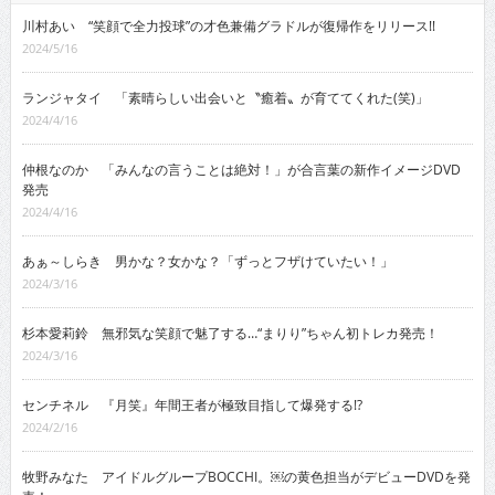
川村あい “笑顔で全力投球”の才色兼備グラドルが復帰作をリリース!!
2024/5/16
ランジャタイ 「素晴らしい出会いと〝癒着〟が育ててくれた(笑)」
2024/4/16
仲根なのか 「みんなの言うことは絶対！」が合言葉の新作イメージDVD
発売
2024/4/16
あぁ～しらき 男かな？女かな？「ずっとフザけていたい！」
2024/3/16
杉本愛莉鈴 無邪気な笑顔で魅了する…“まりり”ちゃん初トレカ発売！
2024/3/16
センチネル 『月笑』年間王者が極致目指して爆発する!?
2024/2/16
牧野みなた アイドルグループBOCCHI。￼の黄色担当がデビューDVDを発