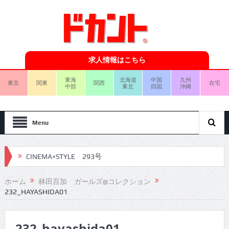
求人情報はこちら
東海
北海道
中国
九州
東京
関東
関西
在宅
中部
東北
四国
沖縄
Menu
CINEMA×STYLE 293号
CINEMA×STYLE 292号
ホーム
林田百加 ガールズ@コレクション
232_HAYASHIDA01
CINEMA×STYLE 291号
CINEMA×STYLE 290号
232_hayashida01