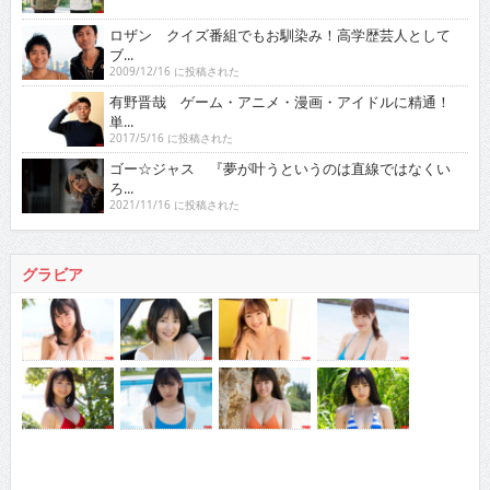
ロザン クイズ番組でもお馴染み！高学歴芸人として
ブ...
2009/12/16 に投稿された
有野晋哉 ゲーム・アニメ・漫画・アイドルに精通！
単...
2017/5/16 に投稿された
ゴー☆ジャス 『夢が叶うというのは直線ではなくい
ろ...
2021/11/16 に投稿された
グラビア