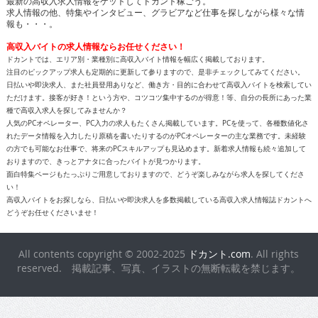
最新の高収入求人情報をゲットしてドカント稼ごう。
求人情報の他、特集やインタビュー、グラビアなど仕事を探しながら様々な情
報も・・・。
高収入バイトの求人情報ならお任せください！
ドカントでは、エリア別・業種別に高収入バイト情報を幅広く掲載しております。
注目のピックアップ求人も定期的に更新して参りますので、是非チェックしてみてください。
日払いや即決求人、また社員登用ありなど、働き方・目的に合わせて高収入バイトを検索してい
ただけます。接客が好き！という方や、コツコツ集中するのが得意！等、自分の長所にあった業
種で高収入求人を探してみませんか？
人気のPCオペレーター、PC入力の求人もたくさん掲載しています。PCを使って、各種数値化さ
れたデータ情報を入力したり原稿を書いたりするのがPCオペレーターの主な業務です。未経験
の方でも可能なお仕事で、将来のPCスキルアップも見込めます。新着求人情報も続々追加して
おりますので、きっとアナタに合ったバイトが見つかります。
面白特集ページもたっぷりご用意しておりますので、どうぞ楽しみながら求人を探してくださ
い！
高収入バイトをお探しなら、日払いや即決求人を多数掲載している高収入求人情報誌ドカントへ
どうぞお任せくださいませ！
All contents copyright © 2002-2025
ドカント.com
. All rights
reserved. 掲載記事、写真、イラストの無断転載を禁じます。