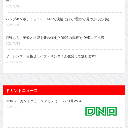
売！
2024/2/16
パンプキンポテトフライ M-1で決勝に行く“理由”が見つかった(笑)
2024/1/16
月野もも 美貌と才能を兼ね備えた“奇跡の原石”がDVDに初挑戦！
2024/1/16
ヤーレンズ 目指せライブ・キング！人生変えて魅せます!!
2023/12/15
ドカントニュース
DNA～ドカントニュースアカデミー～261号vol.4
2024/6/3