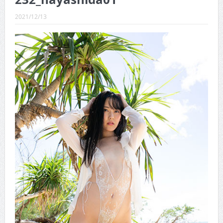
CINEMA×STYLE 289号
2021/12/13
CINEMA×STYLE 288号
CINEMA×STYLE 287号
CINEMA×STYLE 286号
CINEMA×STYLE 285号
CINEMA×STYLE 294号