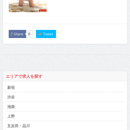
Share
Tweet
0
エリアで求人を探す
新宿
渋谷
池袋
上野
五反田・品川