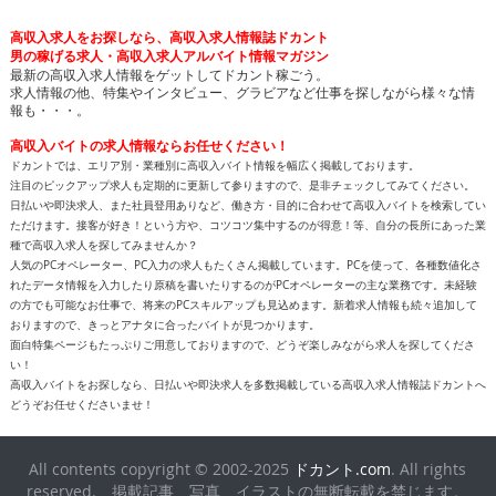
高収入求人をお探しなら、高収入求人情報誌ドカント
男の稼げる求人・高収入求人アルバイト情報マガジン
最新の高収入求人情報をゲットしてドカント稼ごう。
求人情報の他、特集やインタビュー、グラビアなど仕事を探しながら様々な情
報も・・・。
高収入バイトの求人情報ならお任せください！
ドカントでは、エリア別・業種別に高収入バイト情報を幅広く掲載しております。
注目のピックアップ求人も定期的に更新して参りますので、是非チェックしてみてください。
日払いや即決求人、また社員登用ありなど、働き方・目的に合わせて高収入バイトを検索してい
ただけます。接客が好き！という方や、コツコツ集中するのが得意！等、自分の長所にあった業
種で高収入求人を探してみませんか？
人気のPCオペレーター、PC入力の求人もたくさん掲載しています。PCを使って、各種数値化さ
れたデータ情報を入力したり原稿を書いたりするのがPCオペレーターの主な業務です。未経験
の方でも可能なお仕事で、将来のPCスキルアップも見込めます。新着求人情報も続々追加して
おりますので、きっとアナタに合ったバイトが見つかります。
面白特集ページもたっぷりご用意しておりますので、どうぞ楽しみながら求人を探してくださ
い！
高収入バイトをお探しなら、日払いや即決求人を多数掲載している高収入求人情報誌ドカントへ
どうぞお任せくださいませ！
All contents copyright © 2002-2025
ドカント.com
. All rights
reserved. 掲載記事、写真、イラストの無断転載を禁じます。