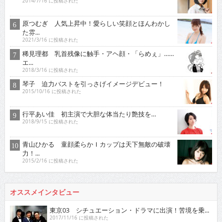
2014/7/16 に投稿された
原つむぎ 人気上昇中！愛らしい笑顔とほんわかし
た雰...
2021/3/16 に投稿された
稀見理都 乳首残像に触手・アヘ顔・「らめぇ」……
エ...
2018/3/16 に投稿された
琴子 迫力バストを引っさげイメージデビュー！
2015/10/16 に投稿された
行平あい佳 初主演で大胆な体当たり艶技を…
2018/9/15 に投稿された
青山ひかる 童顔柔らかＩカップは天下無敵の破壊
力！...
2015/2/16 に投稿された
オススメインタビュー
東京03 シチュエーション・ドラマに出演！苦境を乗...
2017/11/16 に投稿された