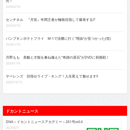
売！
2024/2/16
センチネル 『月笑』年間王者が極致目指して爆発する!?
2024/2/16
パンプキンポテトフライ M-1で決勝に行く“理由”が見つかった(笑)
2024/1/16
月野もも 美貌と才能を兼ね備えた“奇跡の原石”がDVDに初挑戦！
2024/1/16
ヤーレンズ 目指せライブ・キング！人生変えて魅せます!!
2023/12/15
ドカントニュース
DNA～ドカントニュースアカデミー～261号vol.4
2024/6/3