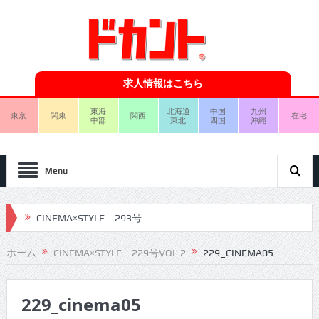
求人情報はこちら
東海
北海道
中国
九州
東京
関東
関西
在宅
中部
東北
四国
沖縄
Menu
CINEMA×STYLE 293号
CINEMA×STYLE 292号
ホーム
CINEMA×STYLE 229号VOL.2
229_CINEMA05
CINEMA×STYLE 291号
229_cinema05
CINEMA×STYLE 290号