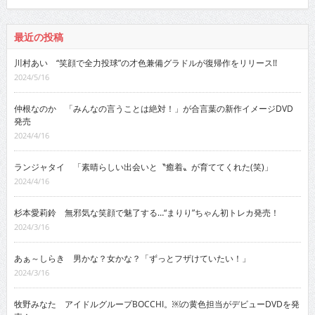
最近の投稿
川村あい “笑顔で全力投球”の才色兼備グラドルが復帰作をリリース!!
2024/5/16
仲根なのか 「みんなの言うことは絶対！」が合言葉の新作イメージDVD
発売
2024/4/16
ランジャタイ 「素晴らしい出会いと〝癒着〟が育ててくれた(笑)」
2024/4/16
杉本愛莉鈴 無邪気な笑顔で魅了する…“まりり”ちゃん初トレカ発売！
2024/3/16
あぁ～しらき 男かな？女かな？「ずっとフザけていたい！」
2024/3/16
牧野みなた アイドルグループBOCCHI。￼の黄色担当がデビューDVDを発