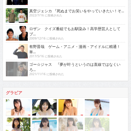
真空ジェシカ 『死ぬまでお笑いをやっていきたい！そ...
2022/7/16 に投稿された
ロザン クイズ番組でもお馴染み！高学歴芸人として
ブ...
2009/12/16 に投稿された
有野晋哉 ゲーム・アニメ・漫画・アイドルに精通！
単...
2017/5/16 に投稿された
ゴー☆ジャス 『夢が叶うというのは直線ではなくい
ろ...
2021/11/16 に投稿された
グラビア