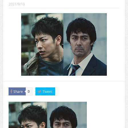
CINEMA×STYLE 289号
2021/9/10
CINEMA×STYLE 288号
CINEMA×STYLE 287号
CINEMA×STYLE 286号
CINEMA×STYLE 285号
CINEMA×STYLE 294号
Share
Tweet
0