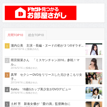
月間TOP10
総合TOP10
瀧内公美 主演・長編・ヌードの初が３つ!!!ギラギ...
2014/10/16 に投稿された
雨宮留菜さん 「ミスヤンチャン2016」参戦！マ
ル...
2016/5/16 に投稿された
真琴 セクシーDVDをリリースした元ひきこもり女
子...
2013/4/16 に投稿された
RaMu 18歳Gカップ美少女がDVDデビュー
2016/4/16 に投稿された
土村 芳 新進女優が「愛の渦」監督舞台に