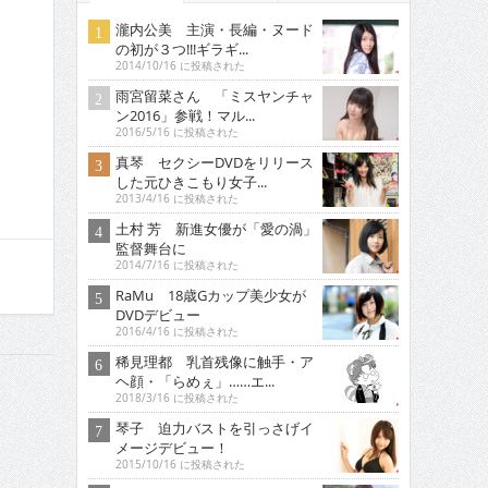
瀧内公美 主演・長編・ヌード
の初が３つ!!!ギラギ...
2014/10/16 に投稿された
雨宮留菜さん 「ミスヤンチャ
ン2016」参戦！マル...
2016/5/16 に投稿された
真琴 セクシーDVDをリリース
した元ひきこもり女子...
2013/4/16 に投稿された
土村 芳 新進女優が「愛の渦」
監督舞台に
2014/7/16 に投稿された
RaMu 18歳Gカップ美少女が
DVDデビュー
2016/4/16 に投稿された
稀見理都 乳首残像に触手・ア
ヘ顔・「らめぇ」……エ...
2018/3/16 に投稿された
琴子 迫力バストを引っさげイ
メージデビュー！
2015/10/16 に投稿された