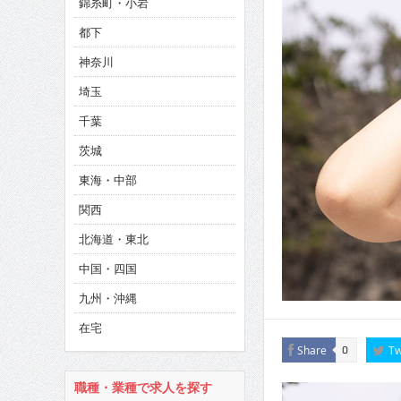
錦糸町・小岩
CINEMA×STYLE 286号
都下
CINEMA×STYLE 285号
神奈川
CINEMA×STYLE 294号
埼玉
千葉
茨城
東海・中部
関西
北海道・東北
中国・四国
九州・沖縄
在宅
Share
Tw
0
職種・業種で求人を探す