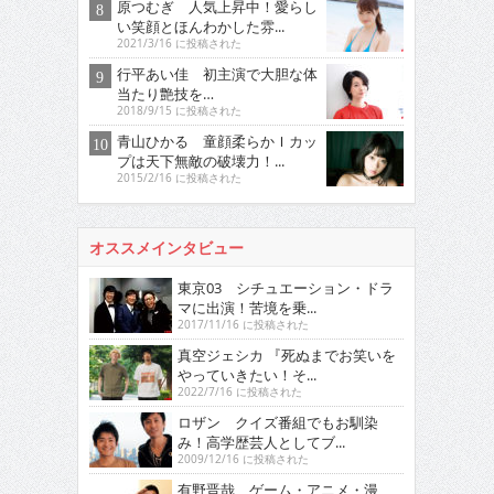
原つむぎ 人気上昇中！愛らし
い笑顔とほんわかした雰...
2021/3/16 に投稿された
行平あい佳 初主演で大胆な体
当たり艶技を…
2018/9/15 に投稿された
青山ひかる 童顔柔らかＩカッ
プは天下無敵の破壊力！...
2015/2/16 に投稿された
オススメインタビュー
東京03 シチュエーション・ドラ
マに出演！苦境を乗...
2017/11/16 に投稿された
真空ジェシカ 『死ぬまでお笑いを
やっていきたい！そ...
2022/7/16 に投稿された
ロザン クイズ番組でもお馴染
み！高学歴芸人としてブ...
2009/12/16 に投稿された
有野晋哉 ゲーム・アニメ・漫