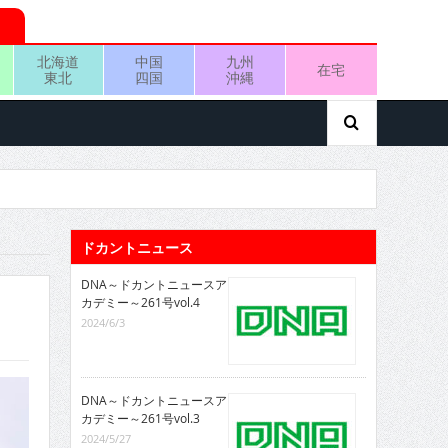
北海道
中国
九州
在宅
東北
四国
沖縄
ドカントニュース
DNA～ドカントニュースア
カデミー～261号vol.4
2024/6/3
DNA～ドカントニュースア
カデミー～261号vol.3
2024/5/27