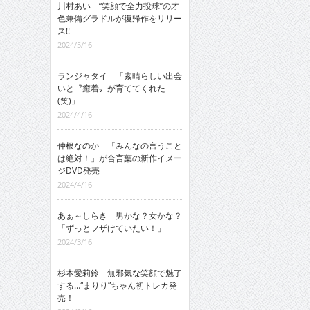
川村あい “笑顔で全力投球”の才
色兼備グラドルが復帰作をリリー
ス!!
2024/5/16
ランジャタイ 「素晴らしい出会
いと〝癒着〟が育ててくれた
(笑)」
2024/4/16
仲根なのか 「みんなの言うこと
は絶対！」が合言葉の新作イメー
ジDVD発売
2024/4/16
あぁ～しらき 男かな？女かな？
「ずっとフザけていたい！」
2024/3/16
杉本愛莉鈴 無邪気な笑顔で魅了
する…“まりり”ちゃん初トレカ発
売！