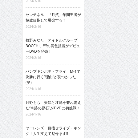
2024/3/16
センチネル 『月笑』年間王者が
極致目指して爆発する!?
2024/2/16
牧野みなた アイドルグループ
BOCCHI。￼の黄色担当がデビュ
ーDVDを発売！
2024/2/16
パンプキンポテトフライ M-1で
決勝に行く“理由”が見つかった
(笑)
2024/1/16
月野もも 美貌と才能を兼ね備え
た“奇跡の原石”がDVDに初挑戦！
2024/1/16
ヤーレンズ 目指せライブ・キン
グ！人生変えて魅せます!!