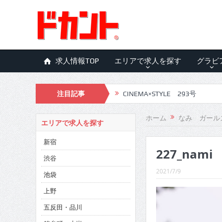
求人情報TOP
エリアで求人を探す
グラビ
注目記事
CINEMA×STYLE 293号
CINEMA×STYLE 292号
ホーム
なみ ガール
エリアで求人を探す
CINEMA×STYLE 291号
新宿
227_nami
CINEMA×STYLE 290号
渋谷
CINEMA×STYLE 289号
2021/7/9
池袋
CINEMA×STYLE 288号
上野
五反田・品川
CINEMA×STYLE 287号