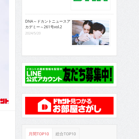
DNA～ドカントニュースア
カデミー～261号vol.2
2024/5/20
月間TOP10
総合TOP10