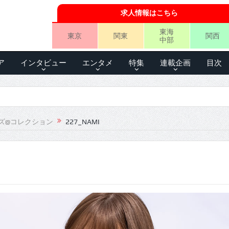
求人情報はこちら
東海
東京
関東
関西
中部
ア
インタビュー
エンタメ
特集
連載企画
目次
ズ@コレクション
227_NAMI