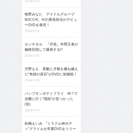
2024/3/16
牧野みなた アイドルグループ
BOCCHI。￼の黄色担当がデビュ
ーDVDを発売！
2024/2/16
センチネル 『月笑』年間王者が
極致目指して爆発する!?
2024/2/16
月野もも 美貌と才能を兼ね備え
た“奇跡の原石”がDVDに初挑戦！
2024/1/16
パンプキンポテトフライ M-1で
決勝に行く“理由”が見つかった
(笑)
2024/1/16
松嶋えいみ “ミラクル神ボデ
ィ”グラドルが卒業DVDをリリー