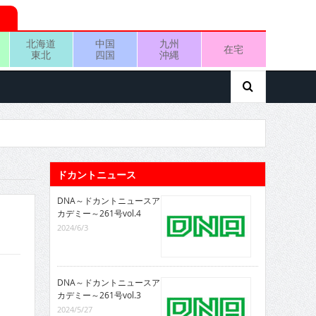
北海道
中国
九州
在宅
東北
四国
沖縄
ドカントニュース
DNA～ドカントニュースア
カデミー～261号vol.4
2024/6/3
DNA～ドカントニュースア
カデミー～261号vol.3
2024/5/27