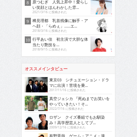
原つむぎ 人気上昇中！愛らし
い笑顔とほんわかした雰...
2021/3/16 に投稿された
稀見理都 乳首残像に触手・ア
ヘ顔・「らめぇ」……エ...
2018/3/16 に投稿された
行平あい佳 初主演で大胆な体
当たり艶技を…
2018/9/15 に投稿された
オススメインタビュー
東京03 シチュエーション・ドラ
マに出演！苦境を乗...
2017/11/16 に投稿された
真空ジェシカ 『死ぬまでお笑いを
やっていきたい！そ...
2022/7/16 に投稿された
ロザン クイズ番組でもお馴染
み！高学歴芸人としてブ...
2009/12/16 に投稿された
有野晋哉 ゲーム・アニメ・漫