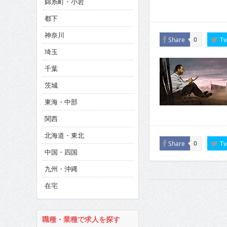
錦糸町・小岩
CINEMA×STYLE 286号
都下
CINEMA×STYLE 285号
神奈川
Share
Tw
0
CINEMA×STYLE 294号
埼玉
千葉
茨城
東海・中部
関西
北海道・東北
Share
Tw
0
中国・四国
九州・沖縄
在宅
職種・業種で求人を探す