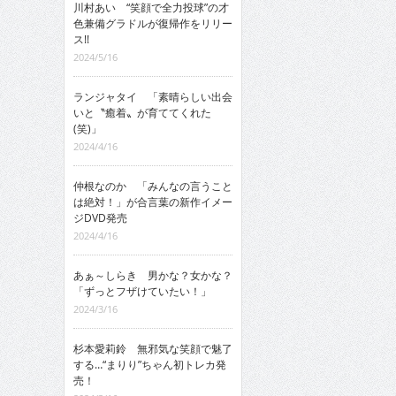
川村あい “笑顔で全力投球”の才
色兼備グラドルが復帰作をリリー
ス!!
2024/5/16
ランジャタイ 「素晴らしい出会
いと〝癒着〟が育ててくれた
(笑)」
2024/4/16
仲根なのか 「みんなの言うこと
は絶対！」が合言葉の新作イメー
ジDVD発売
2024/4/16
あぁ～しらき 男かな？女かな？
「ずっとフザけていたい！」
2024/3/16
杉本愛莉鈴 無邪気な笑顔で魅了
する…“まりり”ちゃん初トレカ発
売！