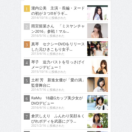
瀧内公美 主演・長編・ヌード
の初が３つ!!!ギラギ...
2014/10/16 に投稿された
雨宮留菜さん 「ミスヤンチャ
ン2016」参戦！マル...
2016/5/16 に投稿された
真琴 セクシーDVDをリリース
した元ひきこもり女子...
2013/4/16 に投稿された
琴子 迫力バストを引っさげイ
メージデビュー！
2015/10/16 に投稿された
土村 芳 新進女優が「愛の渦」
監督舞台に
2014/7/16 に投稿された
RaMu 18歳Gカップ美少女が
DVDデビュー
2016/4/16 に投稿された
倉沢しえり ふんわり笑顔＆く
びれボディを武器にグラ...
2021/2/16 に投稿された