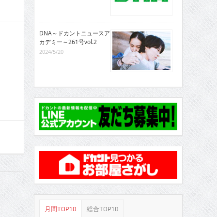
DNA～ドカントニュースア
カデミー～261号vol.2
2024/5/20
月間TOP10
総合TOP10