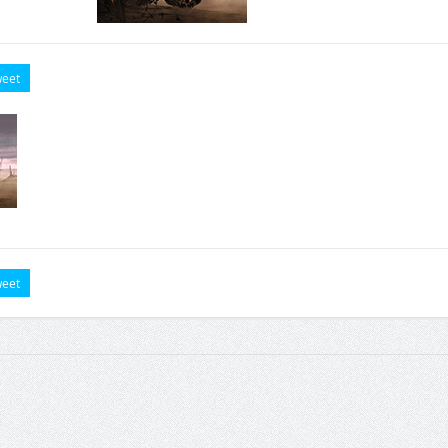
eet
eet