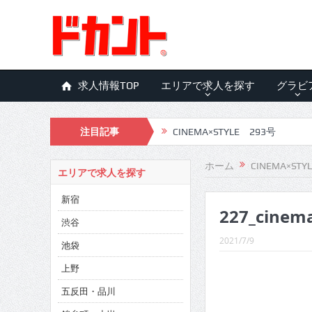
求人情報TOP
エリアで求人を探す
グラビ
注目記事
CINEMA×STYLE 293号
CINEMA×STYLE 292号
ホーム
CINEMA×STY
エリアで求人を探す
CINEMA×STYLE 291号
新宿
227_cinem
CINEMA×STYLE 290号
渋谷
CINEMA×STYLE 289号
2021/7/9
池袋
CINEMA×STYLE 288号
上野
五反田・品川
CINEMA×STYLE 287号