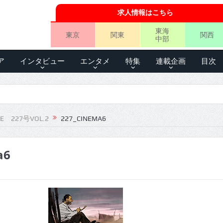
求人情報はこちら
東海
東京
関東
関西
中部
ア
インタビュー
エンタメ
特集
連載企画
目次
LE 227号VOL.2
227_CINEMA6
a6