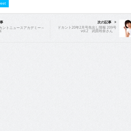
eet
事
次の記事
ドカント20年2月号先出し情報 209号
ドカントニュースアカデミー～
vol.2 武田玲奈さん
4