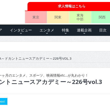
求人情報はこちら
東海
東京
関東
関西
中部
ア
インタビュー
エンタメ
特集
連載企画
目次
A～ドカントニュースアカデミー～226号VOL.3
ヶ月のエンタメ、スポーツ、映画情報etc…が丸わかり！
ントニュースアカデミー～226号vol.3
eet