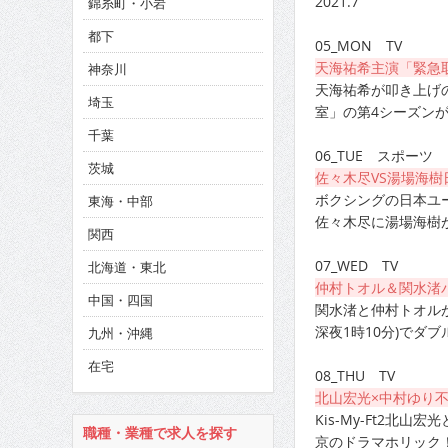
2021.7
錦糸町・小岩
CINEMA×STYLE 286号
都下
05_MON TV
CINEMA×STYLE 285号
天海祐希主演「緊急
神奈川
CINEMA×STYLE 294号
天海祐希が叩き上げ
埼玉
室」の第4シーズン
千葉
06_TUE スポーツ
茨城
佐々木尽VS湯場海
ボクシングの日本ユ
東海・中部
佐々木尽に湯場海樹
関西
07_WED TV
北海道・東北
仲村トオル＆関水渚
中国・四国
関水渚と仲村トオル
深夜1時10分)でダブ
九州・沖縄
在宅
08_THU TV
北山宏光×中村ゆり
Kis-My-Ft2
職種・業種で求人を探す
京のドラマホリック