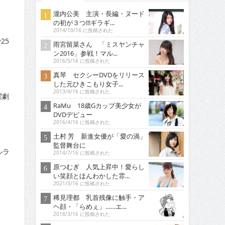
瀧内公美 主演・長編・ヌード
の初が３つ!!!ギラギ...
2014/10/16 に投稿された
25
雨宮留菜さん 「ミスヤンチャ
ン2016」参戦！マル...
2016/5/16 に投稿された
真琴 セクシーDVDをリリース
した元ひきこもり女子...
2013/4/16 に投稿された
曜劇
RaMu 18歳Gカップ美少女が
DVDデビュー
2016/4/16 に投稿された
土村 芳 新進女優が「愛の渦」
監督舞台に
ルラ
2014/7/16 に投稿された
原つむぎ 人気上昇中！愛らし
い笑顔とほんわかした雰...
2021/3/16 に投稿された
稀見理都 乳首残像に触手・ア
ヘ顔・「らめぇ」……エ...
2018/3/16 に投稿された