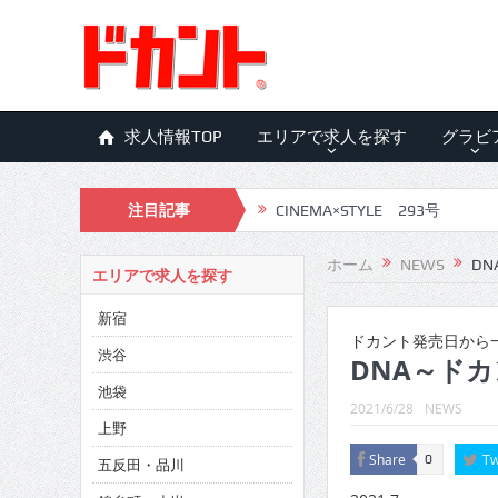
求人情報TOP
エリアで求人を探す
グラビ
注目記事
CINEMA×STYLE 293号
CINEMA×STYLE 292号
ホーム
NEWS
DN
エリアで求人を探す
CINEMA×STYLE 291号
新宿
CINEMA×STYLE 290号
ドカント発売日から一
渋谷
DNA～ドカ
CINEMA×STYLE 289号
池袋
2021/6/28
NEWS
CINEMA×STYLE 288号
上野
Share
Tw
0
五反田・品川
CINEMA×STYLE 287号