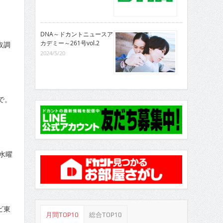
DNA～ドカントニュースア
カデミー～261号vol.2
取調
2024/5/20
で。
水曜
ビ東
月間TOP10
総合TOP10