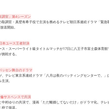
取調室」第4シーズン
の取調官・真壁有希子役で主演を務めるテレビ朝日系連続ドラマ「緊急
が放送開始。
樹日本ユース王者対決
ース・スーパーライト級タイトルマッチが17日に八王子市富士森体育館
が挑戦する。
バッセン舞台のドラマ
が、テレビ東京系連続ドラマ「八月は夜のバッティングセンターで。」(
ル主演。
不倫サスペンスで共演
北山宏光と中村ゆりの共演で、漫画「ただ離婚してないだけ」がドラマ化。テレ
！枠で放送。