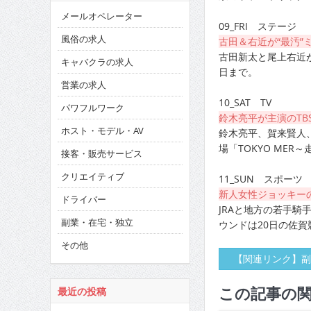
メールオペレーター
09_FRI ステージ
風俗の求人
古田＆右近が“最汚”ミ
古田新太と尾上右近が
キャバクラの求人
日まで。
営業の求人
10_SAT TV
パワフルワーク
鈴木亮平が主演のTB
ホスト・モデル・AV
鈴木亮平、賀来賢人
場「TOKYO ME
接客・販売サービス
クリエイティブ
11_SUN スポーツ
新人女性ジョッキー
ドライバー
JRAと地方の若手騎
副業・在宅・独立
ウンドは20日の佐賀
その他
【関連リンク】副
この記事の
最近の投稿