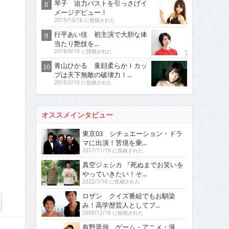
琴子 迫力バストを引っさげイ
メージデビュー！
2015/10/16 に投稿された
行平あい佳 初主演で大胆な体
当たり艶技を…
2018/9/15 に投稿された
青山ひかる 童顔柔らかＩカッ
プは天下無敵の破壊力！...
2015/2/16 に投稿された
オススメインタビュー
東京03 シチュエーション・ドラ
マに出演！苦境を乗...
2017/11/16 に投稿された
真空ジェシカ 『死ぬまでお笑いを
やっていきたい！そ...
2022/7/16 に投稿された
ロザン クイズ番組でもお馴染
み！高学歴芸人としてブ...
2009/12/16 に投稿された
有野晋哉 ゲーム・アニメ・漫