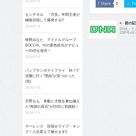
2024/3/16
Share
Tw
0
センチネル 『月笑』年間王者が
極致目指して爆発する!?
前の記
2024/2/16
DNA～
208号vol.
牧野みなた アイドルグループ
BOCCHI。￼の黄色担当がデビュ
ーDVDを発売！
2024/2/16
パンプキンポテトフライ M-1で
決勝に行く“理由”が見つかった
(笑)
2024/1/16
月野もも 美貌と才能を兼ね備え
た“奇跡の原石”がDVDに初挑戦！
2024/1/16
ヤーレンズ 目指せライブ・キン
グ！人生変えて魅せます!!