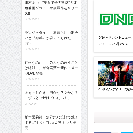
川村あい “笑顔で全力投球”の才
色兼備グラドルが復帰作をリリー
ス!!
2024/5/16
ランジャタイ 「素晴らしい出会
DNA～ドカントニュー
いと〝癒着〟が育ててくれた
(笑)」
デミー～226号vol.4
2024/4/16
仲根なのか 「みんなの言うこと
は絶対！」が合言葉の新作イメー
ジDVD発売
2024/4/16
CINEMA×STYLE 226号v
あぁ～しらき 男かな？女かな？
「ずっとフザけていたい！」
2024/3/16
杉本愛莉鈴 無邪気な笑顔で魅了
する…“まりり”ちゃん初トレカ発
売！