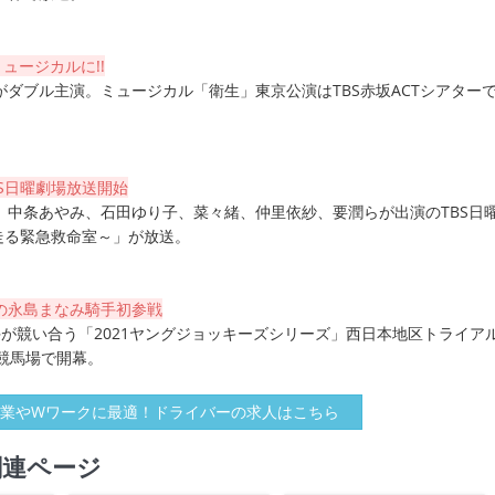
ュージカルに!!
ダブル主演。ミュージカル「衛生」東京公演はTBS赤坂ACTシアターで
S日曜劇場放送開始
、中条あやみ、石田ゆり子、菜々緒、仲里依紗、要潤らが出演のTBS日
R～走る緊急救命室～」が放送。
の永島まなみ騎手初参戦
手が競い合う「2021ヤングジョッキーズシリーズ」西日本地区トライア
競馬場で開幕。
業やWワークに最適！ドライバーの求人はこちら
関連ページ