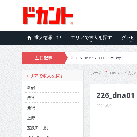
求人情報TOP
エリアで求人を探す
グラビ
注目記事
CINEMA×STYLE 293号
CINEMA×STYLE 292号
ホーム
DNA～ドカン
エリアで求人を探す
CINEMA×STYLE 291号
新宿
226_dna01
CINEMA×STYLE 290号
渋谷
CINEMA×STYLE 289号
2021/6/9
池袋
CINEMA×STYLE 288号
上野
五反田・品川
CINEMA×STYLE 287号