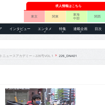
求人情報はこちら
東海
東京
関東
関西
中部
ア
インタビュー
エンタメ
特集
連載企画
目次
トニュースアカデミー～226号VOL.1
226_DNA01