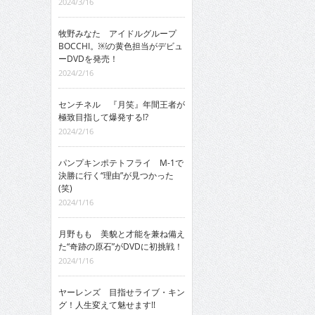
2024/3/16
牧野みなた アイドルグループ
BOCCHI。￼の黄色担当がデビュ
ーDVDを発売！
2024/2/16
センチネル 『月笑』年間王者が
極致目指して爆発する!?
2024/2/16
パンプキンポテトフライ M-1で
決勝に行く“理由”が見つかった
(笑)
2024/1/16
月野もも 美貌と才能を兼ね備え
た“奇跡の原石”がDVDに初挑戦！
2024/1/16
ヤーレンズ 目指せライブ・キン
グ！人生変えて魅せます!!