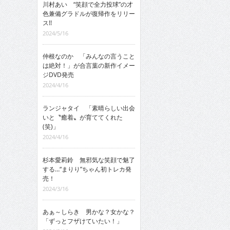
川村あい “笑顔で全力投球”の才
色兼備グラドルが復帰作をリリー
ス!!
2024/5/16
仲根なのか 「みんなの言うこと
は絶対！」が合言葉の新作イメー
ジDVD発売
2024/4/16
ランジャタイ 「素晴らしい出会
いと〝癒着〟が育ててくれた
(笑)」
2024/4/16
杉本愛莉鈴 無邪気な笑顔で魅了
する…“まりり”ちゃん初トレカ発
売！
2024/3/16
あぁ～しらき 男かな？女かな？
「ずっとフザけていたい！」