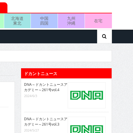
北海道
中国
九州
在宅
東北
四国
沖縄
ドカントニュース
DNA～ドカントニュースア
カデミー～261号vol.4
2024/6/3
DNA～ドカントニュースア
カデミー～261号vol.3
2024/5/27