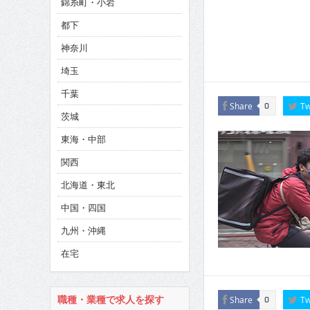
錦糸町・小岩
CINEMA×STYLE 286号
都下
CINEMA×STYLE 285号
神奈川
CINEMA×STYLE 294号
埼玉
千葉
Share
Tw
0
茨城
東海・中部
関西
北海道・東北
中国・四国
九州・沖縄
在宅
職種・業種で求人を探す
Share
Tw
0