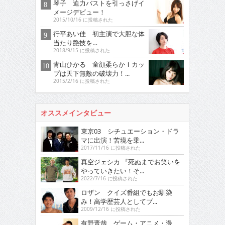
琴子 迫力バストを引っさげイ
メージデビュー！
2015/10/16 に投稿された
行平あい佳 初主演で大胆な体
当たり艶技を…
2018/9/15 に投稿された
青山ひかる 童顔柔らかＩカッ
プは天下無敵の破壊力！...
2015/2/16 に投稿された
オススメインタビュー
東京03 シチュエーション・ドラ
マに出演！苦境を乗...
2017/11/16 に投稿された
真空ジェシカ 『死ぬまでお笑いを
やっていきたい！そ...
2022/7/16 に投稿された
ロザン クイズ番組でもお馴染
み！高学歴芸人としてブ...
2009/12/16 に投稿された
有野晋哉 ゲーム・アニメ・漫