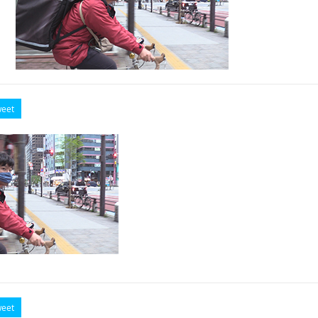
eet
eet