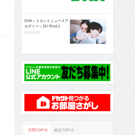
DNA～ドカントニュースア
カデミー～261号vol.2
2024/5/20
月間TOP10
総合TOP10