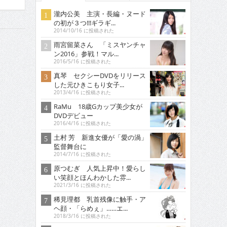
瀧内公美 主演・長編・ヌード
の初が３つ!!!ギラギ...
2014/10/16 に投稿された
雨宮留菜さん 「ミスヤンチャ
ン2016」参戦！マル...
2016/5/16 に投稿された
真琴 セクシーDVDをリリース
した元ひきこもり女子...
2013/4/16 に投稿された
RaMu 18歳Gカップ美少女が
DVDデビュー
2016/4/16 に投稿された
土村 芳 新進女優が「愛の渦」
監督舞台に
2014/7/16 に投稿された
原つむぎ 人気上昇中！愛らし
い笑顔とほんわかした雰...
2021/3/16 に投稿された
稀見理都 乳首残像に触手・ア
ヘ顔・「らめぇ」……エ...
2018/3/16 に投稿された