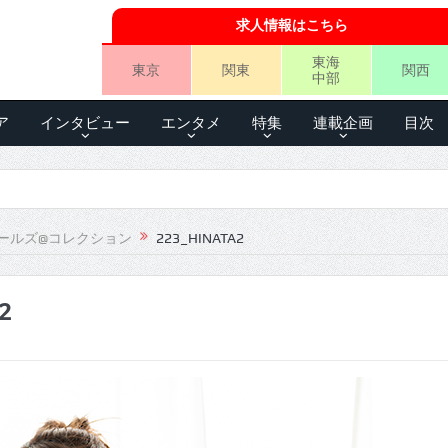
求人情報はこちら
東海
東京
関東
関西
中部
ア
インタビュー
エンタメ
特集
連載企画
目次
ールズ@コレクション
223_HINATA2
2