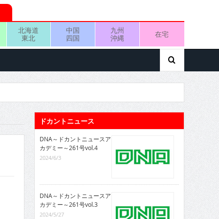
北海道
中国
九州
在宅
東北
四国
沖縄
ドカントニュース
DNA～ドカントニュースア
カデミー～261号vol.4
2024/6/3
DNA～ドカントニュースア
カデミー～261号vol.3
2024/5/27