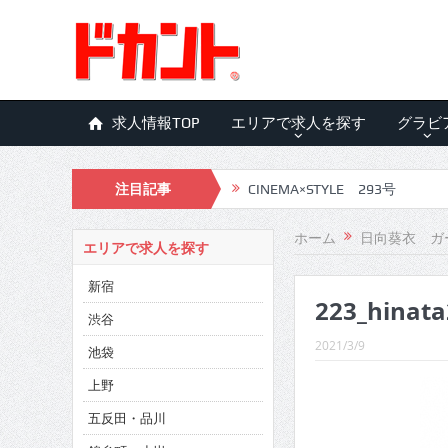
求人情報TOP
エリアで求人を探す
グラビ
注目記事
CINEMA×STYLE 293号
CINEMA×STYLE 292号
ホーム
日向葵衣 ガ
エリアで求人を探す
CINEMA×STYLE 291号
新宿
223_hinata
CINEMA×STYLE 290号
渋谷
CINEMA×STYLE 289号
2021/3/9
池袋
CINEMA×STYLE 288号
上野
五反田・品川
CINEMA×STYLE 287号