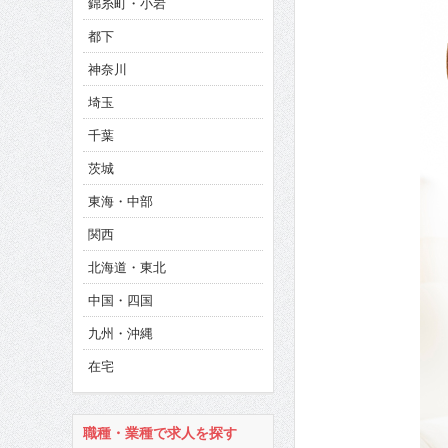
錦糸町・小岩
CINEMA×STYLE 286号
都下
CINEMA×STYLE 285号
神奈川
CINEMA×STYLE 294号
埼玉
千葉
茨城
東海・中部
関西
北海道・東北
中国・四国
九州・沖縄
在宅
職種・業種で求人を探す