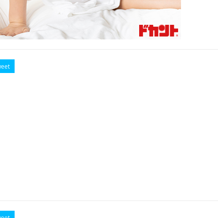
eet
eet