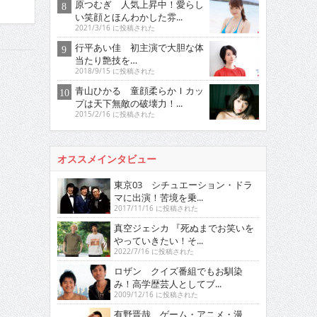
原つむぎ 人気上昇中！愛らし
い笑顔とほんわかした雰...
2021/3/16 に投稿された
行平あい佳 初主演で大胆な体
当たり艶技を…
2018/9/15 に投稿された
青山ひかる 童顔柔らかＩカッ
プは天下無敵の破壊力！...
2015/2/16 に投稿された
オススメインタビュー
東京03 シチュエーション・ドラ
マに出演！苦境を乗...
2017/11/16 に投稿された
真空ジェシカ 『死ぬまでお笑いを
やっていきたい！そ...
2022/7/16 に投稿された
ロザン クイズ番組でもお馴染
み！高学歴芸人としてブ...
2009/12/16 に投稿された
有野晋哉 ゲーム・アニメ・漫