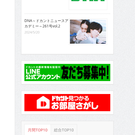
DNA～ドカントニュースア
カデミー～261号vol.2
2024/5/20
月間TOP10
総合TOP10