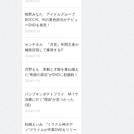
2024/3/16
牧野みなた アイドルグループ
BOCCHI。￼の黄色担当がデビュ
ーDVDを発売！
2024/2/16
センチネル 『月笑』年間王者が
極致目指して爆発する!?
2024/2/16
月野もも 美貌と才能を兼ね備え
た“奇跡の原石”がDVDに初挑戦！
2024/1/16
パンプキンポテトフライ M-1で
決勝に行く“理由”が見つかった
(笑)
2024/1/16
松嶋えいみ “ミラクル神ボデ
ィ”グラドルが卒業DVDをリリー