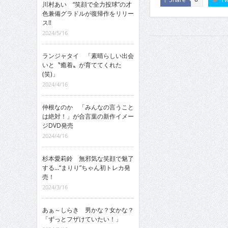
川村あい “笑顔で全力投球”の才
色兼備グラドルが復帰作をリリー
ス!!
2024/5/16
ランジャタイ 「素晴らしい出会
いと〝癒着〟が育ててくれた
(笑)」
2024/4/16
仲根なのか 「みんなの言うこと
は絶対！」が合言葉の新作イメー
ジDVD発売
2024/4/16
杉本愛莉鈴 無邪気な笑顔で魅了
する…“まりり”ちゃん初トレカ発
売！
2024/3/16
あぁ～しらき 男かな？女かな？
「ずっとフザけていたい！」