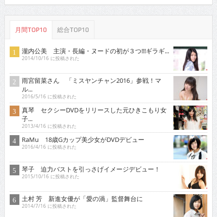
月間TOP10
総合TOP10
瀧内公美 主演・長編・ヌードの初が３つ!!!ギラギ...
2014/10/16 に投稿された
雨宮留菜さん 「ミスヤンチャン2016」参戦！マ
ル...
2016/5/16 に投稿された
真琴 セクシーDVDをリリースした元ひきこもり女
子...
2013/4/16 に投稿された
RaMu 18歳Gカップ美少女がDVDデビュー
2016/4/16 に投稿された
琴子 迫力バストを引っさげイメージデビュー！
2015/10/16 に投稿された
土村 芳 新進女優が「愛の渦」監督舞台に
2014/7/16 に投稿された