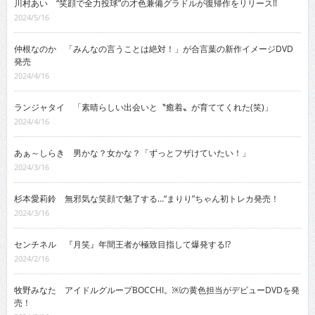
川村あい “笑顔で全力投球”の才色兼備グラドルが復帰作をリリース!!
2024/5/16
仲根なのか 「みんなの言うことは絶対！」が合言葉の新作イメージDVD
発売
2024/4/16
ランジャタイ 「素晴らしい出会いと〝癒着〟が育ててくれた(笑)」
2024/4/16
あぁ～しらき 男かな？女かな？「ずっとフザけていたい！」
2024/3/16
杉本愛莉鈴 無邪気な笑顔で魅了する…“まりり”ちゃん初トレカ発売！
2024/3/16
センチネル 『月笑』年間王者が極致目指して爆発する!?
2024/2/16
牧野みなた アイドルグループBOCCHI。￼の黄色担当がデビューDVDを発
売！