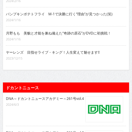
2024/2/16
パンプキンポテトフライ M-1で決勝に行く“理由”が見つかった(笑)
2024/1/16
月野もも 美貌と才能を兼ね備えた“奇跡の原石”がDVDに初挑戦！
2024/1/16
ヤーレンズ 目指せライブ・キング！人生変えて魅せます!!
2023/12/15
ドカントニュース
DNA～ドカントニュースアカデミー～261号vol.4
2024/6/3