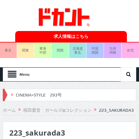
求人情報はこちら
東海
北海道
中国
九州
東京
関東
関西
在宅
中部
東北
四国
沖縄
Menu
CINEMA×STYLE 293号
CINEMA×STYLE 292号
ホーム
桜田愛音 ガールズ@コレクション
223_SAKURADA3
CINEMA×STYLE 291号
223_sakurada3
CINEMA×STYLE 290号