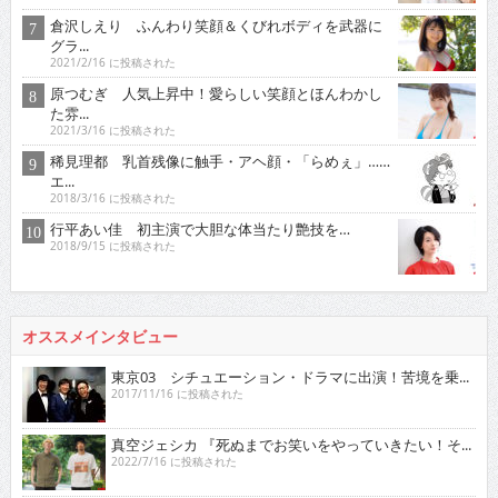
倉沢しえり ふんわり笑顔＆くびれボディを武器に
グラ...
2021/2/16 に投稿された
原つむぎ 人気上昇中！愛らしい笑顔とほんわかし
た雰...
2021/3/16 に投稿された
稀見理都 乳首残像に触手・アヘ顔・「らめぇ」……
エ...
2018/3/16 に投稿された
行平あい佳 初主演で大胆な体当たり艶技を…
2018/9/15 に投稿された
オススメインタビュー
東京03 シチュエーション・ドラマに出演！苦境を乗...
2017/11/16 に投稿された
真空ジェシカ 『死ぬまでお笑いをやっていきたい！そ...
2022/7/16 に投稿された