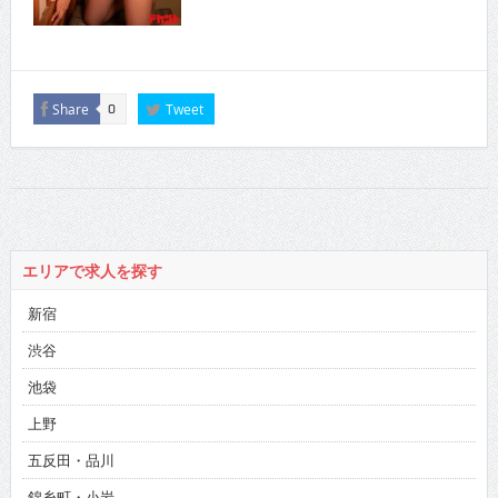
Share
Tweet
0
エリアで求人を探す
新宿
渋谷
池袋
上野
五反田・品川
錦糸町・小岩