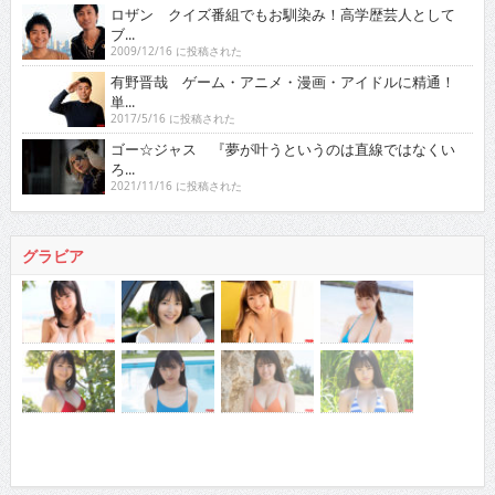
ロザン クイズ番組でもお馴染み！高学歴芸人として
ブ...
2009/12/16 に投稿された
有野晋哉 ゲーム・アニメ・漫画・アイドルに精通！
単...
2017/5/16 に投稿された
ゴー☆ジャス 『夢が叶うというのは直線ではなくい
ろ...
2021/11/16 に投稿された
グラビア