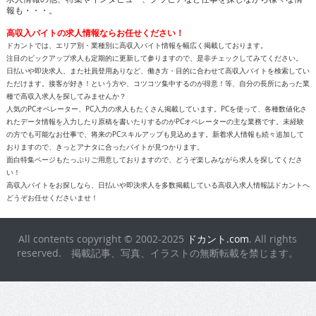
報も・・・。
高収入バイトの求人情報ならお任せください！
ドカントでは、エリア別・業種別に高収入バイト情報を幅広く掲載しております。
注目のピックアップ求人も定期的に更新して参りますので、是非チェックしてみてください。
日払いや即決求人、また社員登用ありなど、働き方・目的に合わせて高収入バイトを検索してい
ただけます。接客が好き！という方や、コツコツ集中するのが得意！等、自分の長所にあった業
種で高収入求人を探してみませんか？
人気のPCオペレーター、PC入力の求人もたくさん掲載しています。PCを使って、各種数値化さ
れたデータ情報を入力したり原稿を書いたりするのがPCオペレーターの主な業務です。未経験
の方でも可能なお仕事で、将来のPCスキルアップも見込めます。新着求人情報も続々追加して
おりますので、きっとアナタに合ったバイトが見つかります。
面白特集ページもたっぷりご用意しておりますので、どうぞ楽しみながら求人を探してくださ
い！
高収入バイトをお探しなら、日払いや即決求人を多数掲載している高収入求人情報誌ドカントへ
どうぞお任せくださいませ！
All contents copyright © 2002-2025
ドカント.com
. All rights
reserved. 掲載記事、写真、イラストの無断転載を禁じます。