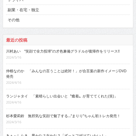
副業・在宅・独立
その他
最近の投稿
川村あい “笑顔で全力投球”の才色兼備グラドルが復帰作をリリース!!
2024/5/16
仲根なのか 「みんなの言うことは絶対！」が合言葉の新作イメージDVD
発売
2024/4/16
ランジャタイ 「素晴らしい出会いと〝癒着〟が育ててくれた(笑)」
2024/4/16
杉本愛莉鈴 無邪気な笑顔で魅了する…“まりり”ちゃん初トレカ発売！
2024/3/16
あぁ～しらき 男かな？女かな？「ずっとフザけていたい！」