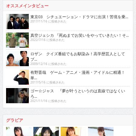
オススメインタビュー
東京03 シチュエーション・ドラマに出演！苦境を乗...
2017/11/16 に投稿された
真空ジェシカ 『死ぬまでお笑いをやっていきたい！そ...
2022/7/16 に投稿された
ロザン クイズ番組でもお馴染み！高学歴芸人として
ブ...
2009/12/16 に投稿された
有野晋哉 ゲーム・アニメ・漫画・アイドルに精通！
単...
2017/5/16 に投稿された
ゴー☆ジャス 『夢が叶うというのは直線ではなくい
ろ...
2021/11/16 に投稿された
グラビア