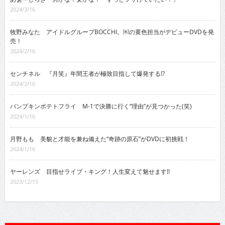
2024/3/16
牧野みなた アイドルグループBOCCHI。￼の黄色担当がデビューDVDを発
売！
2024/2/16
センチネル 『月笑』年間王者が極致目指して爆発する!?
2024/2/16
パンプキンポテトフライ M-1で決勝に行く“理由”が見つかった(笑)
2024/1/16
月野もも 美貌と才能を兼ね備えた“奇跡の原石”がDVDに初挑戦！
2024/1/16
ヤーレンズ 目指せライブ・キング！人生変えて魅せます!!
2023/12/15