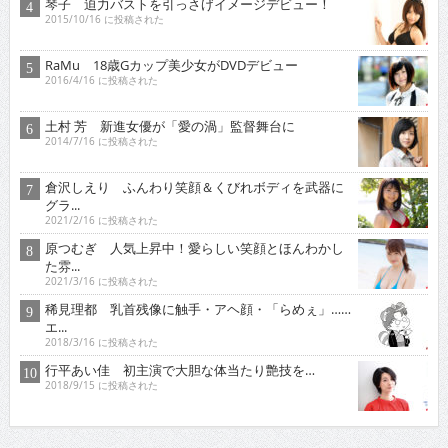
琴子 迫力バストを引っさげイメージデビュー！
2015/10/16 に投稿された
RaMu 18歳Gカップ美少女がDVDデビュー
2016/4/16 に投稿された
土村 芳 新進女優が「愛の渦」監督舞台に
2014/7/16 に投稿された
倉沢しえり ふんわり笑顔＆くびれボディを武器に
グラ...
2021/2/16 に投稿された
原つむぎ 人気上昇中！愛らしい笑顔とほんわかし
た雰...
2021/3/16 に投稿された
稀見理都 乳首残像に触手・アヘ顔・「らめぇ」……
エ...
2018/3/16 に投稿された
行平あい佳 初主演で大胆な体当たり艶技を…
2018/9/15 に投稿された