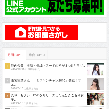
月間TOP10
総合TOP10
瀧内公美 主演・長編・ヌードの初が３つ!!!ギラギ...
2014/10/16 に投稿された
雨宮留菜さん 「ミスヤンチャン2016」参戦！マ
ル...
2016/5/16 に投稿された
真琴 セクシーDVDをリリースした元ひきこもり女
子...
2013/4/16 に投稿された