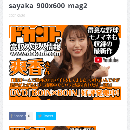
CINEMA×STYLE 289号
sayaka_900x600_mag2
CINEMA×STYLE 288号
2021/2/26
CINEMA×STYLE 287号
CINEMA×STYLE 286号
CINEMA×STYLE 285号
CINEMA×STYLE 294号
Share
Tweet
0