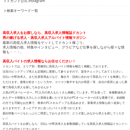
ドカント公式 Instagram
検索キーワード一覧
高収入求人をお探しなら、高収入求人情報誌ドカント
男の稼げる求人・高収入求人アルバイト情報マガジン
最新の高収入求人情報をゲットしてドカント稼ごう。
求人情報の他、特集やインタビュー、グラビアなど仕事を探しながら様々な情
報も・・・。
高収入バイトの求人情報ならお任せください！
ドカントでは、エリア別・業種別に高収入バイト情報を幅広く掲載しております。
注目のピックアップ求人も定期的に更新して参りますので、是非チェックしてみてください。
日払いや即決求人、また社員登用ありなど、働き方・目的に合わせて高収入バイトを検索してい
ただけます。接客が好き！という方や、コツコツ集中するのが得意！等、自分の長所にあった業
種で高収入求人を探してみませんか？
人気のPCオペレーター、PC入力の求人もたくさん掲載しています。PCを使って、各種数値化さ
れたデータ情報を入力したり原稿を書いたりするのがPCオペレーターの主な業務です。未経験
の方でも可能なお仕事で、将来のPCスキルアップも見込めます。新着求人情報も続々追加して
おりますので、きっとアナタに合ったバイトが見つかります。
面白特集ページもたっぷりご用意しておりますので、どうぞ楽しみながら求人を探してくださ
い！
高収入バイトをお探しなら、日払いや即決求人を多数掲載している高収入求人情報誌ドカントへ
どうぞお任せくださいませ！