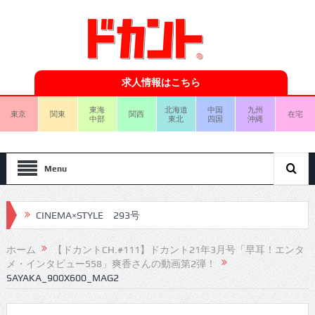
求人情報はこちら
東海
北海道
中国
九州
東京
関東
関西
在宅
中部
東北
四国
沖縄
Menu
CINEMA×STYLE 293号
CINEMA×STYLE 292号
ホーム
【ドカントCH.#111】ドカント21年3月号「早耳！エンタ
メ・インタビュー558」爽香さんの動画第2弾！
CINEMA×STYLE 291号
SAYAKA_900X600_MAG2
CINEMA×STYLE 290号