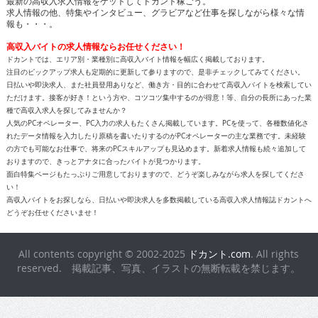
最新の高収入求人情報をゲットしてドカント稼ごう。
求人情報の他、特集やインタビュー、グラビアなど仕事を探しながら様々な情
報も・・・。
高収入バイトの求人情報ならお任せください！
ドカントでは、エリア別・業種別に高収入バイト情報を幅広く掲載しております。
注目のピックアップ求人も定期的に更新して参りますので、是非チェックしてみてください。
日払いや即決求人、また社員登用ありなど、働き方・目的に合わせて高収入バイトを検索してい
ただけます。接客が好き！という方や、コツコツ集中するのが得意！等、自分の長所にあった業
種で高収入求人を探してみませんか？
人気のPCオペレーター、PC入力の求人もたくさん掲載しています。PCを使って、各種数値化さ
れたデータ情報を入力したり原稿を書いたりするのがPCオペレーターの主な業務です。未経験
の方でも可能なお仕事で、将来のPCスキルアップも見込めます。新着求人情報も続々追加して
おりますので、きっとアナタに合ったバイトが見つかります。
面白特集ページもたっぷりご用意しておりますので、どうぞ楽しみながら求人を探してくださ
い！
高収入バイトをお探しなら、日払いや即決求人を多数掲載している高収入求人情報誌ドカントへ
どうぞお任せくださいませ！
All contents copyright © 2002-2025
ドカント.com
. All rights
reserved. 掲載記事、写真、イラストの無断転載を禁じます。