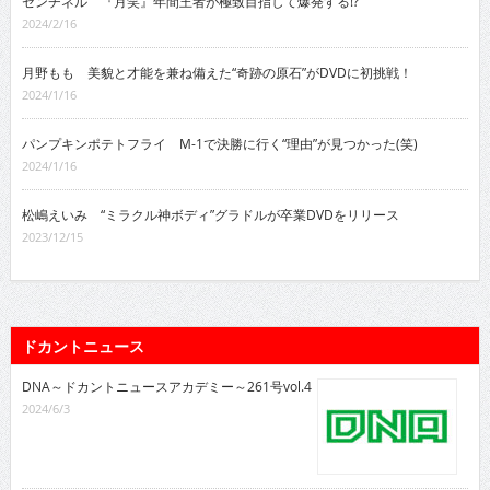
センチネル 『月笑』年間王者が極致目指して爆発する!?
2024/2/16
月野もも 美貌と才能を兼ね備えた“奇跡の原石”がDVDに初挑戦！
2024/1/16
パンプキンポテトフライ M-1で決勝に行く“理由”が見つかった(笑)
2024/1/16
松嶋えいみ “ミラクル神ボディ”グラドルが卒業DVDをリリース
2023/12/15
ドカントニュース
DNA～ドカントニュースアカデミー～261号vol.4
2024/6/3