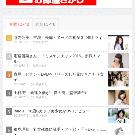
月間TOP10
総合TOP10
瀧内公美 主演・長編・ヌードの初が３つ!!!ギラギ...
2014/10/16 に投稿された
雨宮留菜さん 「ミスヤンチャン2016」参戦！マ
ル...
2016/5/16 に投稿された
真琴 セクシーDVDをリリースした元ひきこもり女
子...
2013/4/16 に投稿された
土村 芳 新進女優が「愛の渦」監督舞台に
2014/7/16 に投稿された
RaMu 18歳Gカップ美少女がDVDデビュー
2016/4/16 に投稿された
稀見理都 乳首残像に触手・アヘ顔・「らめぇ」……
エ...