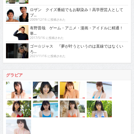
ロザン クイズ番組でもお馴染み！高学歴芸人として
ブ...
2009/12/16 に投稿された
有野晋哉 ゲーム・アニメ・漫画・アイドルに精通！
単...
2017/5/16 に投稿された
ゴー☆ジャス 『夢が叶うというのは直線ではなくい
ろ...
2021/11/16 に投稿された
グラビア