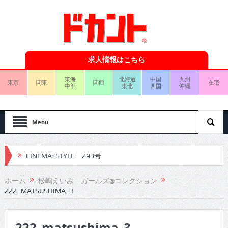
求人情報はこちら
東海
北海道
中国
九州
東京
関東
関西
在宅
中部
東北
四国
沖縄
Menu
CINEMA×STYLE 293号
CINEMA×STYLE 292号
ホーム
松嶋えいみ ガールズ@コレクション
222_MATSUSHIMA_3
CINEMA×STYLE 291号
CINEMA×STYLE 290号
222_matsushima_3