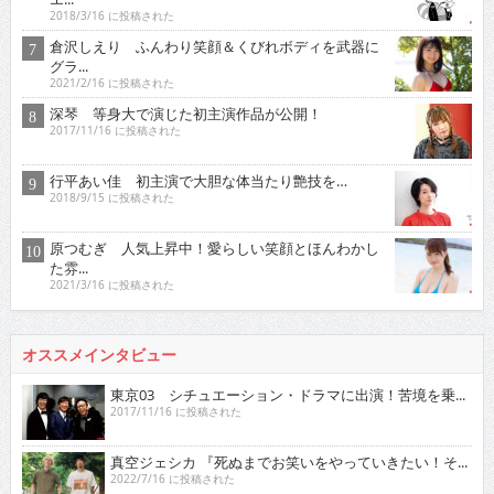
2018/3/16 に投稿された
倉沢しえり ふんわり笑顔＆くびれボディを武器に
グラ...
2021/2/16 に投稿された
深琴 等身大で演じた初主演作品が公開！
2017/11/16 に投稿された
行平あい佳 初主演で大胆な体当たり艶技を…
2018/9/15 に投稿された
原つむぎ 人気上昇中！愛らしい笑顔とほんわかし
た雰...
2021/3/16 に投稿された
オススメインタビュー
東京03 シチュエーション・ドラマに出演！苦境を乗...
2017/11/16 に投稿された
真空ジェシカ 『死ぬまでお笑いをやっていきたい！そ...
2022/7/16 に投稿された