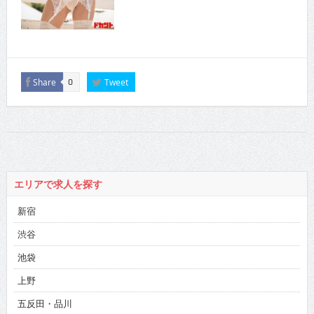
Share
Tweet
0
エリアで求人を探す
新宿
渋谷
池袋
上野
五反田・品川