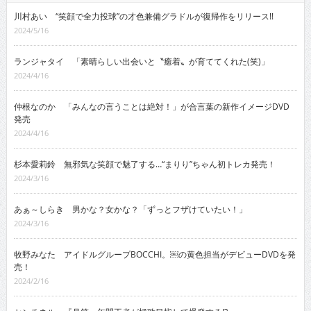
川村あい “笑顔で全力投球”の才色兼備グラドルが復帰作をリリース!!
2024/5/16
ランジャタイ 「素晴らしい出会いと〝癒着〟が育ててくれた(笑)」
2024/4/16
仲根なのか 「みんなの言うことは絶対！」が合言葉の新作イメージDVD
発売
2024/4/16
杉本愛莉鈴 無邪気な笑顔で魅了する…“まりり”ちゃん初トレカ発売！
2024/3/16
あぁ～しらき 男かな？女かな？「ずっとフザけていたい！」
2024/3/16
牧野みなた アイドルグループBOCCHI。￼の黄色担当がデビューDVDを発
売！
2024/2/16