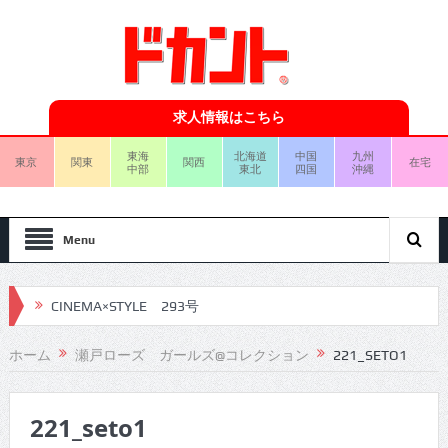
求人情報はこちら
東海
北海道
中国
九州
東京
関東
関西
在宅
中部
東北
四国
沖縄
Menu
CINEMA×STYLE 293号
CINEMA×STYLE 292号
ホーム
瀬戸ローズ ガールズ@コレクション
221_SETO1
CINEMA×STYLE 291号
221_seto1
CINEMA×STYLE 290号