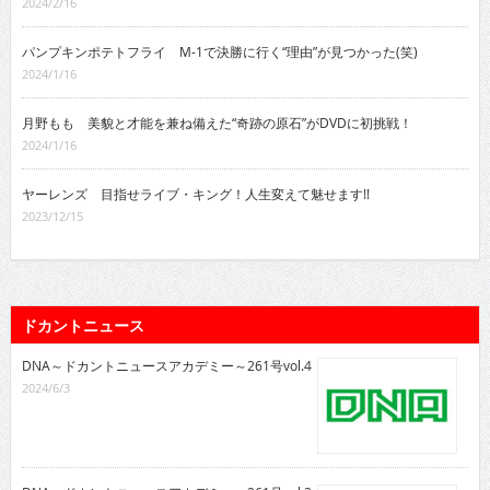
2024/2/16
パンプキンポテトフライ M-1で決勝に行く“理由”が見つかった(笑)
2024/1/16
月野もも 美貌と才能を兼ね備えた“奇跡の原石”がDVDに初挑戦！
2024/1/16
ヤーレンズ 目指せライブ・キング！人生変えて魅せます!!
2023/12/15
ドカントニュース
DNA～ドカントニュースアカデミー～261号vol.4
2024/6/3