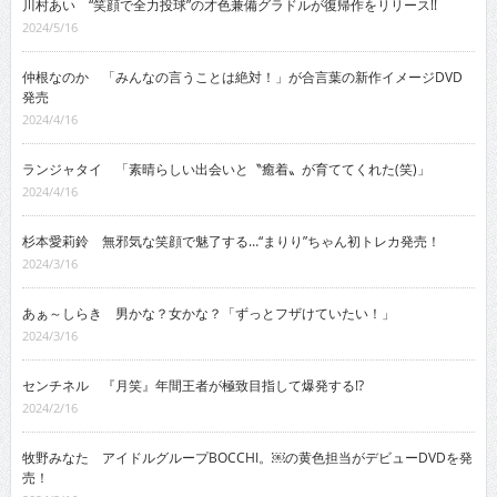
川村あい “笑顔で全力投球”の才色兼備グラドルが復帰作をリリース!!
2024/5/16
仲根なのか 「みんなの言うことは絶対！」が合言葉の新作イメージDVD
発売
2024/4/16
ランジャタイ 「素晴らしい出会いと〝癒着〟が育ててくれた(笑)」
2024/4/16
杉本愛莉鈴 無邪気な笑顔で魅了する…“まりり”ちゃん初トレカ発売！
2024/3/16
あぁ～しらき 男かな？女かな？「ずっとフザけていたい！」
2024/3/16
センチネル 『月笑』年間王者が極致目指して爆発する!?
2024/2/16
牧野みなた アイドルグループBOCCHI。￼の黄色担当がデビューDVDを発
売！