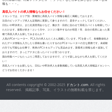
報も・・・。
高収入バイトの求人情報ならお任せください！
ドカントでは、エリア別・業種別に高収入バイト情報を幅広く掲載しております。
注目のピックアップ求人も定期的に更新して参りますので、是非チェックしてみてください。
日払いや即決求人、また社員登用ありなど、働き方・目的に合わせて高収入バイトを検索してい
ただけます。接客が好き！という方や、コツコツ集中するのが得意！等、自分の長所にあった業
種で高収入求人を探してみませんか？
人気のPCオペレーター、PC入力の求人もたくさん掲載しています。PCを使って、各種数値化さ
れたデータ情報を入力したり原稿を書いたりするのがPCオペレーターの主な業務です。未経験
の方でも可能なお仕事で、将来のPCスキルアップも見込めます。新着求人情報も続々追加して
おりますので、きっとアナタに合ったバイトが見つかります。
面白特集ページもたっぷりご用意しておりますので、どうぞ楽しみながら求人を探してくださ
い！
高収入バイトをお探しなら、日払いや即決求人を多数掲載している高収入求人情報誌ドカントへ
どうぞお任せくださいませ！
All contents copyright © 2002-2025
ドカント.com
. All rights
reserved. 掲載記事、写真、イラストの無断転載を禁じます。