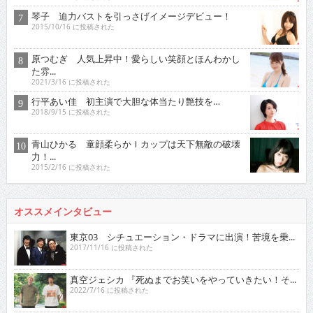
琴子 迫力バストを引っさげイメージデビュー！
2015/10/16 に投稿された
原つむぎ 人気上昇中！愛らしい笑顔とほんわかし
た雰...
2021/3/16 に投稿された
行平あい佳 初主演で大胆な体当たり艶技を…
2018/9/15 に投稿された
青山ひかる 童顔柔らかＩカップは天下無敵の破壊
力！...
2015/2/16 に投稿された
オススメインタビュー
東京03 シチュエーション・ドラマに出演！苦境を乗...
2017/11/16 に投稿された
真空ジェシカ 『死ぬまでお笑いをやっていきたい！そ...
2022/7/16 に投稿された