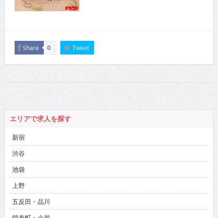
Share
Tweet
0
エリアで求人を探す
新宿
渋谷
池袋
上野
五反田・品川
錦糸町・小岩