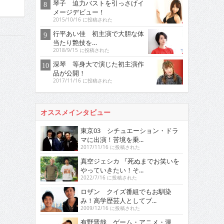
琴子 迫力バストを引っさげイ
メージデビュー！
2015/10/16 に投稿された
行平あい佳 初主演で大胆な体
当たり艶技を…
2018/9/15 に投稿された
深琴 等身大で演じた初主演作
品が公開！
2017/11/16 に投稿された
オススメインタビュー
東京03 シチュエーション・ドラ
マに出演！苦境を乗...
2017/11/16 に投稿された
真空ジェシカ 『死ぬまでお笑いを
やっていきたい！そ...
2022/7/16 に投稿された
ロザン クイズ番組でもお馴染
み！高学歴芸人としてブ...
2009/12/16 に投稿された
有野晋哉 ゲーム・アニメ・漫