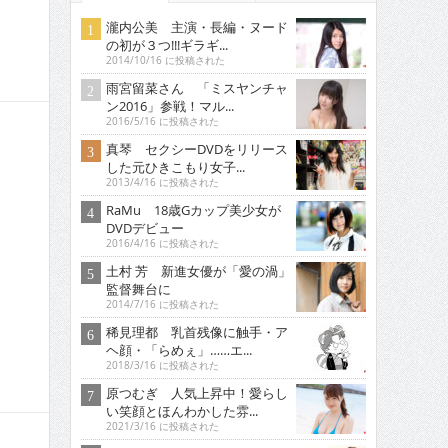
瀧内公美 主演・長編・ヌード
の初が３つ!!!ギラギ...
2014/10/16 に投稿された
雨宮留菜さん 「ミスヤンチャ
ン2016」参戦！マル...
2016/5/16 に投稿された
真琴 セクシーDVDをリリース
した元ひきこもり女子...
2013/4/16 に投稿された
RaMu 18歳Gカップ美少女が
DVDデビュー
2016/4/16 に投稿された
土村 芳 新進女優が「愛の渦」
監督舞台に
2014/7/16 に投稿された
稀見理都 乳首残像に触手・ア
ヘ顔・「らめぇ」……エ...
2018/3/16 に投稿された
原つむぎ 人気上昇中！愛らし
い笑顔とほんわかした雰...
2021/3/16 に投稿された