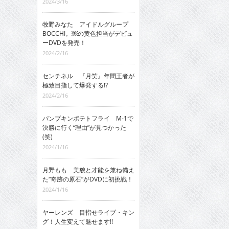
2024/3/16
牧野みなた アイドルグループ
BOCCHI。￼の黄色担当がデビュ
ーDVDを発売！
2024/2/16
センチネル 『月笑』年間王者が
極致目指して爆発する!?
2024/2/16
パンプキンポテトフライ M-1で
決勝に行く“理由”が見つかった
(笑)
2024/1/16
月野もも 美貌と才能を兼ね備え
た“奇跡の原石”がDVDに初挑戦！
2024/1/16
ヤーレンズ 目指せライブ・キン
グ！人生変えて魅せます!!