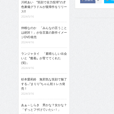
川村あい “笑顔で全力投球”の才
色兼備グラドルが復帰作をリリー
ス!!
2024/5/16
仲根なのか 「みんなの言うこと
は絶対！」が合言葉の新作イメー
ジDVD発売
2024/4/16
ランジャタイ 「素晴らしい出会
いと〝癒着〟が育ててくれた
(笑)」
2024/4/16
杉本愛莉鈴 無邪気な笑顔で魅了
する…“まりり”ちゃん初トレカ発
売！
2024/3/16
あぁ～しらき 男かな？女かな？
「ずっとフザけていたい！」