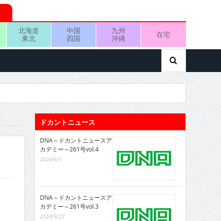
北海道
中国
九州
在宅
東北
四国
沖縄
ドカントニュース
DNA～ドカントニュースア
カデミー～261号vol.4
2024/6/3
DNA～ドカントニュースア
カデミー～261号vol.3
2024/5/27