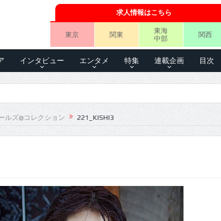
求人情報はこちら
東海
東京
関東
関西
中部
ア
インタビュー
エンタメ
特集
連載企画
目次
ールズ@コレクション
221_KISHI3