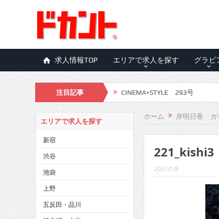
求人情報TOP
エリアで求人を探す
グラビ
注目記事
CINEMA×STYLE 293号
CINEMA×STYLE 292号
ホーム
岸明日香 ガ
エリアで求人を探す
CINEMA×STYLE 291号
新宿
221_kishi3
CINEMA×STYLE 290号
渋谷
CINEMA×STYLE 289号
2021/1/8
池袋
CINEMA×STYLE 288号
上野
五反田・品川
CINEMA×STYLE 287号