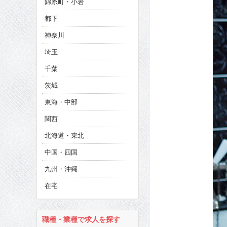
錦糸町・小岩
CINEMA×STYLE 286号
都下
CINEMA×STYLE 285号
神奈川
CINEMA×STYLE 294号
埼玉
千葉
茨城
東海・中部
関西
北海道・東北
中国・四国
九州・沖縄
在宅
職種・業種で求人を探す