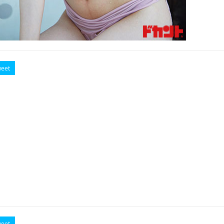
eet
eet