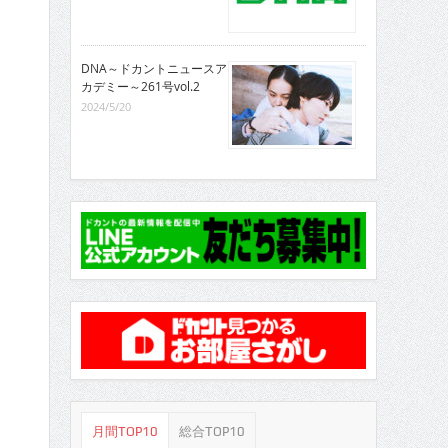
DNA～ドカントニュースア
カデミー～261号vol.2
2024/5/20
月間TOP10
総合TOP10