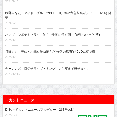
2024/2/16
牧野みなた アイドルグループBOCCHI。￼の黄色担当がデビューDVDを発
売！
2024/2/16
パンプキンポテトフライ M-1で決勝に行く“理由”が見つかった(笑)
2024/1/16
月野もも 美貌と才能を兼ね備えた“奇跡の原石”がDVDに初挑戦！
2024/1/16
ヤーレンズ 目指せライブ・キング！人生変えて魅せます!!
2023/12/15
ドカントニュース
DNA～ドカントニュースアカデミー～261号vol.4
2024/6/3