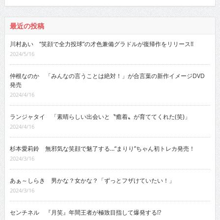
最近の投稿
川村あい “笑顔で全力投球”の才色兼備グラドルが復帰作をリリース!!
2024/5/16
仲根なのか 「みんなの言うことは絶対！」が合言葉の新作イメージDVD
発売
2024/4/16
ランジャタイ 「素晴らしい出会いと〝癒着〟が育ててくれた(笑)」
2024/4/16
杉本愛莉鈴 無邪気な笑顔で魅了する…“まりり”ちゃん初トレカ発売！
2024/3/16
あぁ～しらき 男かな？女かな？「ずっとフザけていたい！」
2024/3/16
センチネル 『月笑』年間王者が極致目指して爆発する!?