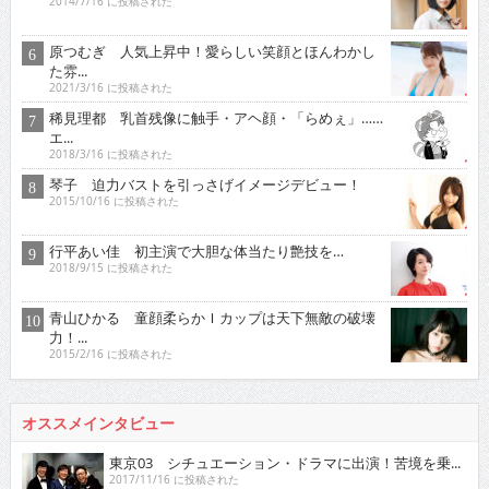
2014/7/16 に投稿された
原つむぎ 人気上昇中！愛らしい笑顔とほんわかし
た雰...
2021/3/16 に投稿された
稀見理都 乳首残像に触手・アヘ顔・「らめぇ」……
エ...
2018/3/16 に投稿された
琴子 迫力バストを引っさげイメージデビュー！
2015/10/16 に投稿された
行平あい佳 初主演で大胆な体当たり艶技を…
2018/9/15 に投稿された
青山ひかる 童顔柔らかＩカップは天下無敵の破壊
力！...
2015/2/16 に投稿された
オススメインタビュー
東京03 シチュエーション・ドラマに出演！苦境を乗...
2017/11/16 に投稿された