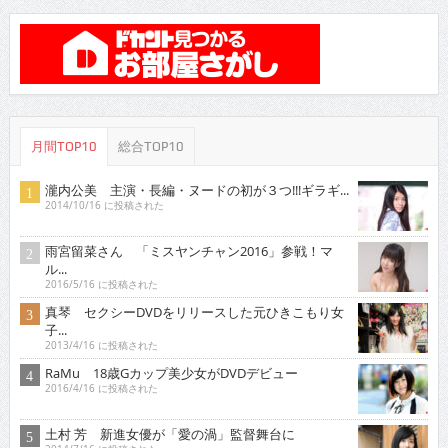
月間TOP10
総合TOP10
瀧内公美 主演・長編・ヌードの初が３つ!!!ギラギ...
2014/10/16 に投稿された
雨宮留菜さん 「ミスヤンチャン2016」参戦！マ
ル...
2016/5/16 に投稿された
真琴 セクシーDVDをリリースした元ひきこもり女
子...
2013/4/16 に投稿された
RaMu 18歳Gカップ美少女がDVDデビュー
2016/4/16 に投稿された
土村 芳 新進女優が「愛の渦」監督舞台に