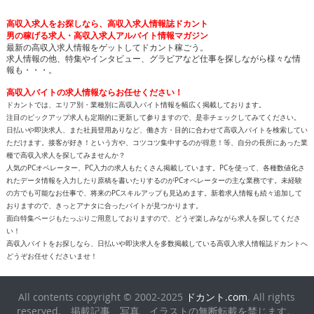
高収入求人をお探しなら、高収入求人情報誌ドカント
男の稼げる求人・高収入求人アルバイト情報マガジン
最新の高収入求人情報をゲットしてドカント稼ごう。
求人情報の他、特集やインタビュー、グラビアなど仕事を探しながら様々な情
報も・・・。
高収入バイトの求人情報ならお任せください！
ドカントでは、エリア別・業種別に高収入バイト情報を幅広く掲載しております。
注目のピックアップ求人も定期的に更新して参りますので、是非チェックしてみてください。
日払いや即決求人、また社員登用ありなど、働き方・目的に合わせて高収入バイトを検索してい
ただけます。接客が好き！という方や、コツコツ集中するのが得意！等、自分の長所にあった業
種で高収入求人を探してみませんか？
人気のPCオペレーター、PC入力の求人もたくさん掲載しています。PCを使って、各種数値化さ
れたデータ情報を入力したり原稿を書いたりするのがPCオペレーターの主な業務です。未経験
の方でも可能なお仕事で、将来のPCスキルアップも見込めます。新着求人情報も続々追加して
おりますので、きっとアナタに合ったバイトが見つかります。
面白特集ページもたっぷりご用意しておりますので、どうぞ楽しみながら求人を探してくださ
い！
高収入バイトをお探しなら、日払いや即決求人を多数掲載している高収入求人情報誌ドカントへ
どうぞお任せくださいませ！
All contents copyright © 2002-2025
ドカント.com
. All rights
reserved. 掲載記事、写真、イラストの無断転載を禁じます。