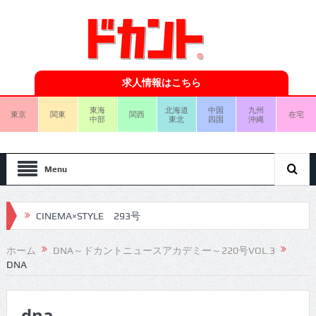
求人情報はこちら
東海
北海道
中国
九州
東京
関東
関西
在宅
中部
東北
四国
沖縄
Menu
CINEMA×STYLE 293号
CINEMA×STYLE 292号
ホーム
DNA～ドカントニュースアカデミー～220号VOL.3
DNA
CINEMA×STYLE 291号
CINEMA×STYLE 290号
dna