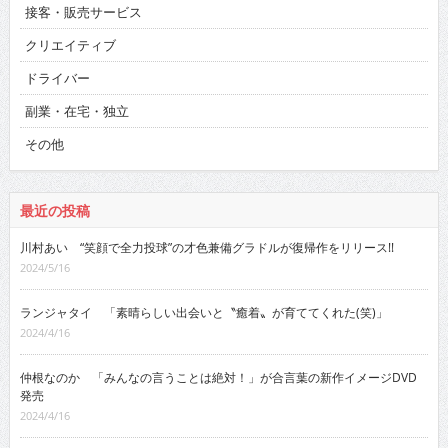
接客・販売サービス
クリエイティブ
ドライバー
副業・在宅・独立
その他
最近の投稿
川村あい “笑顔で全力投球”の才色兼備グラドルが復帰作をリリース!!
2024/5/16
ランジャタイ 「素晴らしい出会いと〝癒着〟が育ててくれた(笑)」
2024/4/16
仲根なのか 「みんなの言うことは絶対！」が合言葉の新作イメージDVD
発売
2024/4/16