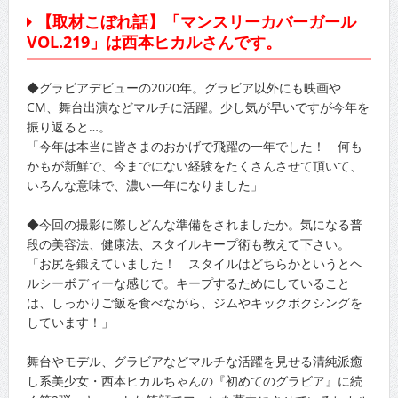
【取材こぼれ話】「マンスリーカバーガール
VOL.219」は西本ヒカルさんです。
◆グラビアデビューの2020年。グラビア以外にも映画や
CM、舞台出演などマルチに活躍。少し気が早いですが今年を
振り返ると…。
「今年は本当に皆さまのおかげで飛躍の一年でした！ 何も
かもが新鮮で、今までにない経験をたくさんさせて頂いて、
いろんな意味で、濃い一年になりました」
◆今回の撮影に際しどんな準備をされましたか。気になる普
段の美容法、健康法、スタイルキープ術も教えて下さい。
「お尻を鍛えていました！ スタイルはどちらかというとヘ
ルシーボディーな感じで。キープするためにしていること
は、しっかりご飯を食べながら、ジムやキックボクシングを
しています！」
舞台やモデル、グラビアなどマルチな活躍を見せる清純派癒
し系美少女・西本ヒカルちゃんの『初めてのグラビア』に続