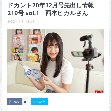
CINEMA×STYLE 289号
ドカント20年12月号先出し情報
219号 vol.1 西本ヒカルさん
CINEMA×STYLE 288号
CINEMA×STYLE 287号
2020/11/11
NEWS
CINEMA×STYLE 286号
CINEMA×STYLE 285号
CINEMA×STYLE 294号
Share
Tweet
0