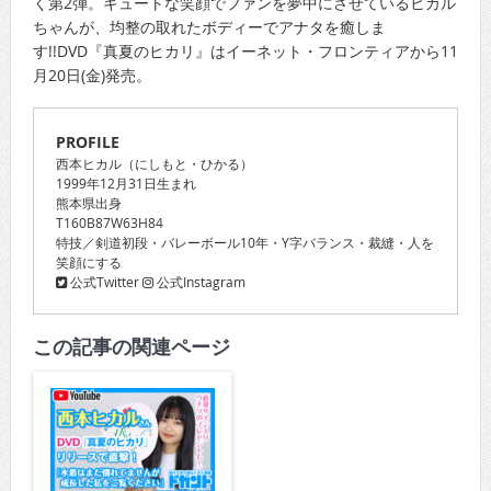
く第2弾。キュートな笑顔でファンを夢中にさせているヒカル
ちゃんが、均整の取れたボディーでアナタを癒しま
す!!DVD『真夏のヒカリ』はイーネット・フロンティアから11
月20日(金)発売。
PROFILE
西本ヒカル（にしもと・ひかる）
1999年12月31日生まれ
熊本県出身
T160B87W63H84
特技／剣道初段・バレーボール10年・Y字バランス・裁縫・人を
笑顔にする
公式Twitter
公式Instagram
この記事の関連ページ