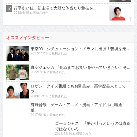
行平あい佳 初主演で大胆な体当たり艶技を…
2018/9/15 に投稿された
オススメインタビュー
東京03 シチュエーション・ドラマに出演！苦境を乗...
2017/11/16 に投稿された
真空ジェシカ 『死ぬまでお笑いをやっていきたい！そ...
2022/7/16 に投稿された
ロザン クイズ番組でもお馴染み！高学歴芸人として
ブ...
2009/12/16 に投稿された
有野晋哉 ゲーム・アニメ・漫画・アイドルに精通！
単...
2017/5/16 に投稿された
ゴー☆ジャス 『夢が叶うというのは直線ではなくい
ろ...
2021/11/16 に投稿された