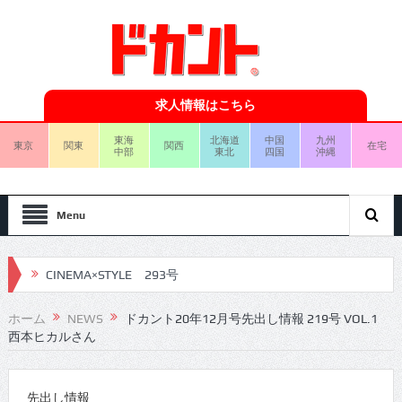
求人情報はこちら
東海
北海道
中国
九州
東京
関東
関西
在宅
中部
東北
四国
沖縄
Menu
CINEMA×STYLE 293号
CINEMA×STYLE 292号
ホーム
NEWS
ドカント20年12月号先出し情報 219号 VOL.1
西本ヒカルさん
CINEMA×STYLE 291号
CINEMA×STYLE 290号
先出し情報