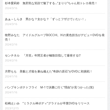
杉本愛莉鈴 無邪気な笑顔で魅了する…“まりり”ちゃん初トレカ発売！
2024/3/16
あぁ～しらき 男かな？女かな？「ずっとフザけていたい！」
2024/3/16
牧野みなた アイドルグループBOCCHI。￼の黄色担当がデビューDVDを発
売！
2024/2/16
センチネル 『月笑』年間王者が極致目指して爆発する!?
2024/2/16
月野もも 美貌と才能を兼ね備えた“奇跡の原石”がDVDに初挑戦！
2024/1/16
パンプキンポテトフライ M-1で決勝に行く“理由”が見つかった(笑)
2024/1/16
松嶋えいみ “ミラクル神ボディ”グラドルが卒業DVDをリリース
2023/12/15