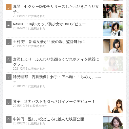
真琴 セクシーDVDをリリースした元ひきこもり女
子...
2013/4/16 に投稿された
RaMu 18歳Gカップ美少女がDVDデビュー
2016/4/16 に投稿された
土村 芳 新進女優が「愛の渦」監督舞台に
2014/7/16 に投稿された
倉沢しえり ふんわり笑顔＆くびれボディを武器に
グラ...
2021/2/16 に投稿された
稀見理都 乳首残像に触手・アヘ顔・「らめぇ」……
エ...
2018/3/16 に投稿された
琴子 迫力バストを引っさげイメージデビュー！
2015/10/16 に投稿された
中神円 難しい役どころに挑んだ映画公開
2019/2/16 に投稿された