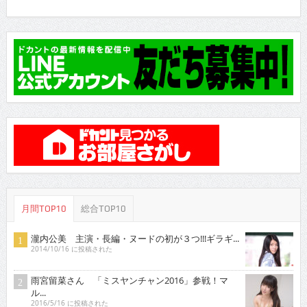
月間TOP10
総合TOP10
瀧内公美 主演・長編・ヌードの初が３つ!!!ギラギ...
2014/10/16 に投稿された
雨宮留菜さん 「ミスヤンチャン2016」参戦！マ
ル...
2016/5/16 に投稿された