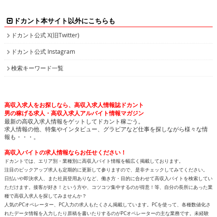
ドカント本サイト以外にこちらも
ドカント公式 X(旧Twitter)
ドカント公式 Instagram
検索キーワード一覧
高収入求人をお探しなら、高収入求人情報誌ドカント
男の稼げる求人・高収入求人アルバイト情報マガジン
最新の高収入求人情報をゲットしてドカント稼ごう。
求人情報の他、特集やインタビュー、グラビアなど仕事を探しながら様々な情
報も・・・。
高収入バイトの求人情報ならお任せください！
ドカントでは、エリア別・業種別に高収入バイト情報を幅広く掲載しております。
注目のピックアップ求人も定期的に更新して参りますので、是非チェックしてみてください。
日払いや即決求人、また社員登用ありなど、働き方・目的に合わせて高収入バイトを検索してい
ただけます。接客が好き！という方や、コツコツ集中するのが得意！等、自分の長所にあった業
種で高収入求人を探してみませんか？
人気のPCオペレーター、PC入力の求人もたくさん掲載しています。PCを使って、各種数値化さ
れたデータ情報を入力したり原稿を書いたりするのがPCオペレーターの主な業務です。未経験
の方でも可能なお仕事で、将来のPCスキルアップも見込めます。新着求人情報も続々追加して