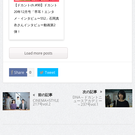
【ドカントch.#90】ドカント
20年12月号「早耳！エンタ
メ・インタビュー552」石岡真
衣さんインタビュー動画第2
弾！
Load more posts
Share
Tweet
0
次の記事
前の記事
DNA～ドカントニ
CINEMA×STYLE
ュースアカデミー
217号vol.2
～237号vol.1