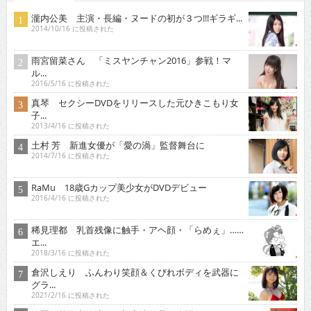
瀧内公美 主演・長編・ヌードの初が３つ!!!ギラギ...
2014/10/16 に投稿された
雨宮留菜さん 「ミスヤンチャン2016」参戦！マ
ル...
2016/5/16 に投稿された
真琴 セクシーDVDをリリースした元ひきこもり女
子...
2013/4/16 に投稿された
土村 芳 新進女優が「愛の渦」監督舞台に
2014/7/16 に投稿された
RaMu 18歳Gカップ美少女がDVDデビュー
2016/4/16 に投稿された
稀見理都 乳首残像に触手・アヘ顔・「らめぇ」……
エ...
2018/3/16 に投稿された
倉沢しえり ふんわり笑顔＆くびれボディを武器に
グラ...
2021/2/16 に投稿された