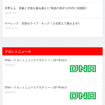
月野もも 美貌と才能を兼ね備えた“奇跡の原石”がDVDに初挑戦！
2024/1/16
ヤーレンズ 目指せライブ・キング！人生変えて魅せます!!
2023/12/15
ドカントニュース
DNA～ドカントニュースアカデミー～261号vol.4
2024/6/3
DNA～ドカントニュースアカデミー～261号vol.3
2024/5/27