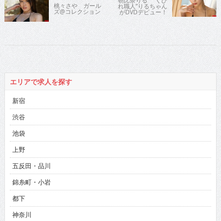
朝比奈りる “くび
桃々さや ガール
れ職人”りるちゃん
ズ@コレクション
がDVDデビュー！
エリアで求人を探す
新宿
渋谷
池袋
上野
五反田・品川
錦糸町・小岩
都下
神奈川