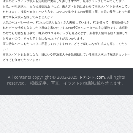
注目のピックアップ求人も定期的に更新して参りますので、是非チェックしてみてください。
日払いや即決求人、また社員登用ありなど、働き方・目的に合わせて高収入バイトを検索してい
ただけます。接客が好き！という方や、コツコツ集中するのが得意！等、自分の長所にあった業
種で高収入求人を探してみませんか？
人気のPCオペレーター、PC入力の求人もたくさん掲載しています。PCを使って、各種数値化さ
れたデータ情報を入力したり原稿を書いたりするのがPCオペレーターの主な業務です。未経験
の方でも可能なお仕事で、将来のPCスキルアップも見込めます。新着求人情報も続々追加して
おりますので、きっとアナタに合ったバイトが見つかります。
面白特集ページもたっぷりご用意しておりますので、どうぞ楽しみながら求人を探してくださ
い！
高収入バイトをお探しなら、日払いや即決求人を多数掲載している高収入求人情報誌ドカントへ
どうぞお任せくださいませ！
All contents copyright © 2002-2025
ドカント.com
. All rights
reserved. 掲載記事、写真、イラストの無断転載を禁じます。