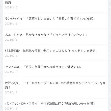
発売
2024/4/16
ランジャタイ 「素晴らしい出会いと〝癒着〟が育ててくれた(笑)」
2024/4/16
あぁ～しらき 男かな？女かな？「ずっとフザけていたい！」
2024/3/16
杉本愛莉鈴 無邪気な笑顔で魅了する…“まりり”ちゃん初トレカ発売！
2024/3/16
センチネル 『月笑』年間王者が極致目指して爆発する!?
2024/2/16
牧野みなた アイドルグループBOCCHI。￼の黄色担当がデビューDVDを発
売！
2024/2/16
パンプキンポテトフライ M-1で決勝に行く“理由”が見つかった(笑)
2024/1/16