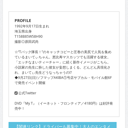
PROFILE
1992年9月17日生まれ
埼玉県出身
T158B85W58H90
撮影◎原田武尚
☆“Tバック隊長！”のキャッチコピーと圧巻の美尻で人気を集め
ているまいてぃちゃん。恵比寿マスカッツでも活躍する彼女。
「エッチなまいティーチャー」に続く新作イメージがこちら。
小説家の先生に扮した彼女が妄想しまくる。どんどん具現化さ
れ、まいてぃ先生どうなっちゃうの!?
◆9月27日(日)ソフマップAKIBA①号店サブカル・モバイル館6F
で発売イベント開催
公式Twitter
DVD『My T』（イーネット・フロンティア／4180円）は好評発
売中！
【関連リンク】ドライバーも募集中！大人のエンタメ