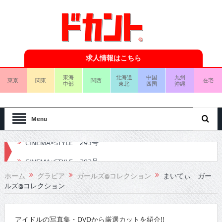
求人情報はこちら
東海
北海道
中国
九州
東京
関東
関西
在宅
中部
東北
四国
沖縄
Menu
CINEMA×STYLE 292号
CINEMA×STYLE 291号
ホーム
グラビア
ガールズ@コレクション
まいてぃ ガー
ルズ@コレクション
CINEMA×STYLE 290号
CINEMA×STYLE 289号
アイドルの写真集・DVDから厳選カットを紹介!!