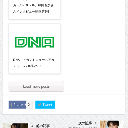
ガールVOL.216」林田百加さ
んインタビュー動画第2弾！
DNA～ドカントニュースアカ
デミー～216号vol.3
Load more posts
Share
Tweet
0
次の記事
前の記事