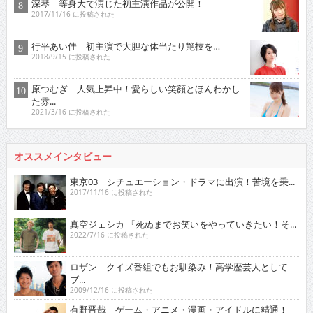
深琴 等身大で演じた初主演作品が公開！
2017/11/16 に投稿された
行平あい佳 初主演で大胆な体当たり艶技を…
2018/9/15 に投稿された
原つむぎ 人気上昇中！愛らしい笑顔とほんわかし
た雰...
2021/3/16 に投稿された
オススメインタビュー
東京03 シチュエーション・ドラマに出演！苦境を乗...
2017/11/16 に投稿された
真空ジェシカ 『死ぬまでお笑いをやっていきたい！そ...
2022/7/16 に投稿された
ロザン クイズ番組でもお馴染み！高学歴芸人として
ブ...
2009/12/16 に投稿された
有野晋哉 ゲーム・アニメ・漫画・アイドルに精通！