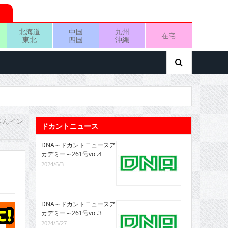
北海道
中国
九州
在宅
東北
四国
沖縄
さんイン
ドカントニュース
DNA～ドカントニュースア
カデミー～261号vol.4
2024/6/3
DNA～ドカントニュースア
カデミー～261号vol.3
2024/5/27