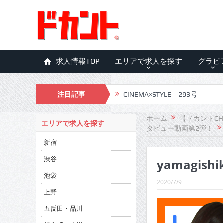
求人情報TOP
エリアで求人を探す
グラビ
注目記事
CINEMA×STYLE 293号
CINEMA×STYLE 292号
ホーム
【ドカントCH
エリアで求人を探す
タビュー動画第2弾！
CINEMA×STYLE 291号
新宿
CINEMA×STYLE 290号
渋谷
yamagishi
CINEMA×STYLE 289号
池袋
2020/7/9
CINEMA×STYLE 288号
上野
五反田・品川
CINEMA×STYLE 287号