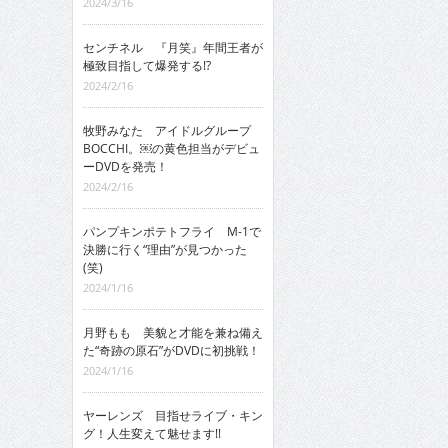
2024/3/16
センチネル 『月笑』年間王者が
極致目指して爆発する!?
2024/2/16
牧野みなた アイドルグループ
BOCCHI。￼の黄色担当がデビュ
ーDVDを発売！
2024/2/16
パンプキンポテトフライ M-1で
決勝に行く“理由”が見つかった
(笑)
2024/1/16
月野もも 美貌と才能を兼ね備え
た“奇跡の原石”がDVDに初挑戦！
2024/1/16
ヤーレンズ 目指せライブ・キン
グ！人生変えて魅せます!!