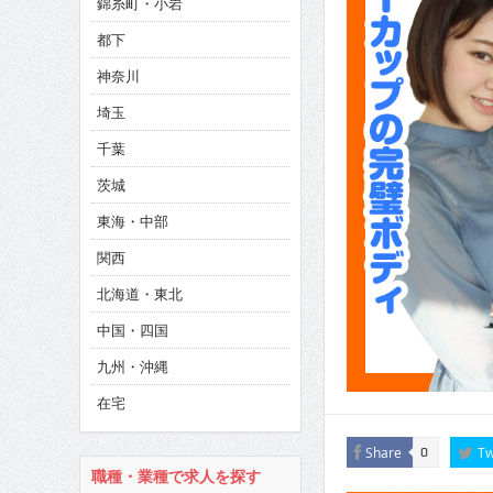
錦糸町・小岩
CINEMA×STYLE 286号
都下
CINEMA×STYLE 285号
神奈川
CINEMA×STYLE 294号
埼玉
千葉
茨城
東海・中部
関西
北海道・東北
中国・四国
九州・沖縄
在宅
Share
Tw
0
職種・業種で求人を探す