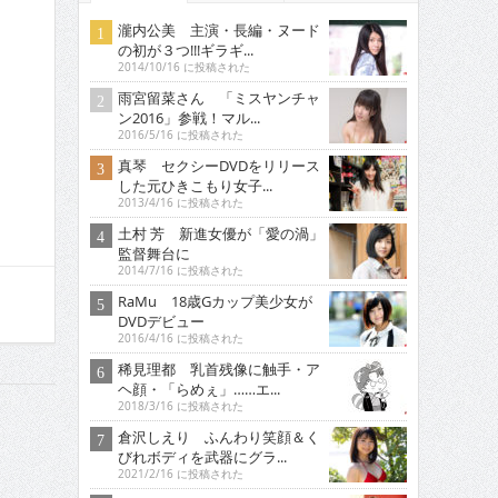
瀧内公美 主演・長編・ヌード
の初が３つ!!!ギラギ...
2014/10/16 に投稿された
雨宮留菜さん 「ミスヤンチャ
ン2016」参戦！マル...
2016/5/16 に投稿された
真琴 セクシーDVDをリリース
した元ひきこもり女子...
2013/4/16 に投稿された
土村 芳 新進女優が「愛の渦」
監督舞台に
2014/7/16 に投稿された
RaMu 18歳Gカップ美少女が
DVDデビュー
2016/4/16 に投稿された
稀見理都 乳首残像に触手・ア
ヘ顔・「らめぇ」……エ...
2018/3/16 に投稿された
倉沢しえり ふんわり笑顔＆く
びれボディを武器にグラ...
2021/2/16 に投稿された