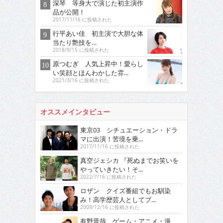
深琴 等身大で演じた初主演作
品が公開！
2017/11/16 に投稿された
行平あい佳 初主演で大胆な体
当たり艶技を…
2018/9/15 に投稿された
原つむぎ 人気上昇中！愛らし
い笑顔とほんわかした雰...
2021/3/16 に投稿された
オススメインタビュー
東京03 シチュエーション・ドラ
マに出演！苦境を乗...
2017/11/16 に投稿された
真空ジェシカ 『死ぬまでお笑いを
やっていきたい！そ...
2022/7/16 に投稿された
ロザン クイズ番組でもお馴染
み！高学歴芸人としてブ...
2009/12/16 に投稿された
有野晋哉 ゲーム・アニメ・漫