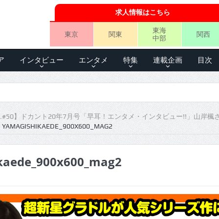
求人情報はこちら
東海
東京
関東
関西
中部
ア
インタビュー
エンタメ
特集
連載企画
目次
.#50】ドカント20年7月号「早耳！エンタメ・インタビュー!!」山岸楓
YAMAGISHIKAEDE_900X600_MAG2
kaede_900x600_mag2