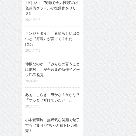
川村あい “笑顔で全力投球”の才
色兼備グラドルが復帰作をリリー
ス!!
2024/5/16
ランジャタイ 「素晴らしい出会
いと〝癒着〟が育ててくれた
(笑)」
2024/4/16
仲根なのか 「みんなの言うこと
は絶対！」が合言葉の新作イメー
ジDVD発売
2024/4/16
あぁ～しらき 男かな？女かな？
「ずっとフザけていたい！」
2024/3/16
杉本愛莉鈴 無邪気な笑顔で魅了
する…“まりり”ちゃん初トレカ発
売！