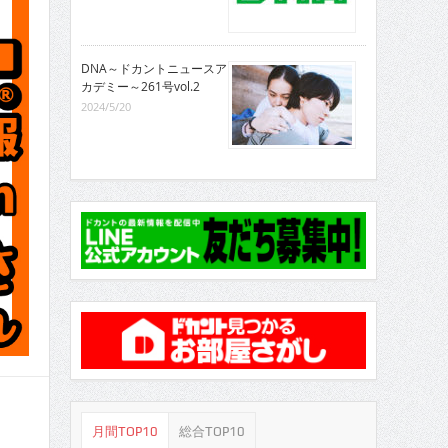
DNA～ドカントニュースア
カデミー～261号vol.2
2024/5/20
月間TOP10
総合TOP10