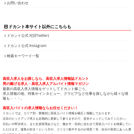
お問い合わせ
ドカント本サイト以外にこちらも
ドカント公式 X(旧Twitter)
ドカント公式 Instagram
検索キーワード一覧
高収入求人をお探しなら、高収入求人情報誌ドカント
男の稼げる求人・高収入求人アルバイト情報マガジン
最新の高収入求人情報をゲットしてドカント稼ごう。
求人情報の他、特集やインタビュー、グラビアなど仕事を探しながら様々な情
報も・・・。
高収入バイトの求人情報ならお任せください！
ドカントでは、エリア別・業種別に高収入バイト情報を幅広く掲載しております。
注目のピックアップ求人も定期的に更新して参りますので、是非チェックしてみてください。
日払いや即決求人、また社員登用ありなど、働き方・目的に合わせて高収入バイトを検索してい
ただけます。接客が好き！という方や、コツコツ集中するのが得意！等、自分の長所にあった業