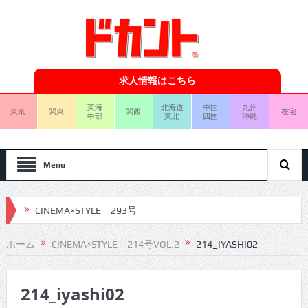
求人情報はこちら
東海
北海道
中国
九州
東京
関東
関西
在宅
中部
東北
四国
沖縄
Menu
CINEMA×STYLE 293号
CINEMA×STYLE 292号
ホーム
CINEMA×STYLE 214号VOL.2
214_IYASHI02
CINEMA×STYLE 291号
214_iyashi02
CINEMA×STYLE 290号