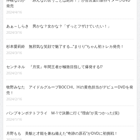
仲根なのか 「みんなの言うことは絶対！」が合言葉の新作イメージDVD
発売
2024/4/16
あぁ～しらき 男かな？女かな？「ずっとフザけていたい！」
2024/3/16
杉本愛莉鈴 無邪気な笑顔で魅了する…“まりり”ちゃん初トレカ発売！
2024/3/16
センチネル 『月笑』年間王者が極致目指して爆発する!?
2024/2/16
牧野みなた アイドルグループBOCCHI。￼の黄色担当がデビューDVDを発
売！
2024/2/16
パンプキンポテトフライ M-1で決勝に行く“理由”が見つかった(笑)
2024/1/16
月野もも 美貌と才能を兼ね備えた“奇跡の原石”がDVDに初挑戦！
2024/1/16