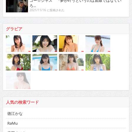
ゴー☆ジャス 『夢が叶うというのは直線ではなくい
ろ...
2021/11/16 に投稿された
グラビア
人気の検索ワード
徳江かな
RaMu