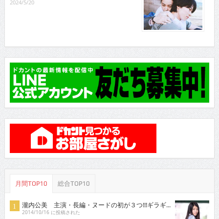
2024/5/20
月間TOP10
総合TOP10
瀧内公美 主演・長編・ヌードの初が３つ!!!ギラギ...
2014/10/16 に投稿された