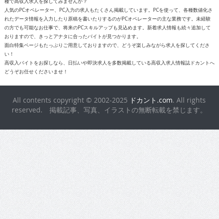
種で高収入求人を探してみませんか？
人気のPCオペレーター、PC入力の求人もたくさん掲載しています。PCを使って、各種数値化さ
れたデータ情報を入力したり原稿を書いたりするのがPCオペレーターの主な業務です。未経験
の方でも可能なお仕事で、将来のPCスキルアップも見込めます。新着求人情報も続々追加して
おりますので、きっとアナタに合ったバイトが見つかります。
面白特集ページもたっぷりご用意しておりますので、どうぞ楽しみながら求人を探してくださ
い！
高収入バイトをお探しなら、日払いや即決求人を多数掲載している高収入求人情報誌ドカントへ
どうぞお任せくださいませ！
All contents copyright © 2002-2025
ドカント.com
. All rights
reserved. 掲載記事、写真、イラストの無断転載を禁じます。