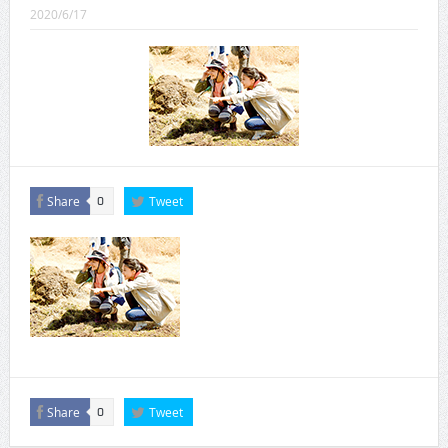
CINEMA×STYLE 289号
2020/6/17
CINEMA×STYLE 288号
CINEMA×STYLE 287号
CINEMA×STYLE 286号
CINEMA×STYLE 285号
CINEMA×STYLE 294号
Share
Tweet
0
Share
Tweet
0