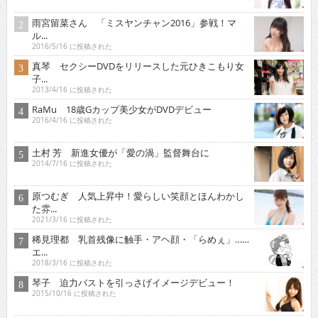
雨宮留菜さん 「ミスヤンチャン2016」参戦！マ
ル...
2016/5/16 に投稿された
真琴 セクシーDVDをリリースした元ひきこもり女
子...
2013/4/16 に投稿された
RaMu 18歳Gカップ美少女がDVDデビュー
2016/4/16 に投稿された
土村 芳 新進女優が「愛の渦」監督舞台に
2014/7/16 に投稿された
原つむぎ 人気上昇中！愛らしい笑顔とほんわかし
た雰...
2021/3/16 に投稿された
稀見理都 乳首残像に触手・アヘ顔・「らめぇ」……
エ...
2018/3/16 に投稿された
琴子 迫力バストを引っさげイメージデビュー！
2015/10/16 に投稿された