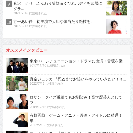
倉沢しえり ふんわり笑顔＆くびれボディを武器に
グラ...
2021/2/16 に投稿された
行平あい佳 初主演で大胆な体当たり艶技を…
2018/9/15 に投稿された
オススメインタビュー
東京03 シチュエーション・ドラマに出演！苦境を乗...
2017/11/16 に投稿された
真空ジェシカ 『死ぬまでお笑いをやっていきたい！そ...
2022/7/16 に投稿された
ロザン クイズ番組でもお馴染み！高学歴芸人として
ブ...
2009/12/16 に投稿された
有野晋哉 ゲーム・アニメ・漫画・アイドルに精通！
単...
2017/5/16 に投稿された