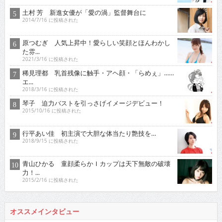
土村 芳 新進女優が「愛の渦」監督舞台に
2014/7/16 に投稿された
原つむぎ 人気上昇中！愛らしい笑顔とほんわかし
た雰...
2021/3/16 に投稿された
稀見理都 乳首残像に触手・アヘ顔・「らめぇ」……
エ...
2018/3/16 に投稿された
琴子 迫力バストを引っさげイメージデビュー！
2015/10/16 に投稿された
行平あい佳 初主演で大胆な体当たり艶技を…
2018/9/15 に投稿された
青山ひかる 童顔柔らかＩカップは天下無敵の破壊
力！...
2015/2/16 に投稿された
オススメインタビュー