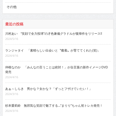
その他
最近の投稿
川村あい “笑顔で全力投球”の才色兼備グラドルが復帰作をリリース!!
2024/5/16
ランジャタイ 「素晴らしい出会いと〝癒着〟が育ててくれた(笑)」
2024/4/16
仲根なのか 「みんなの言うことは絶対！」が合言葉の新作イメージDVD
発売
2024/4/16
あぁ～しらき 男かな？女かな？「ずっとフザけていたい！」
2024/3/16
杉本愛莉鈴 無邪気な笑顔で魅了する…“まりり”ちゃん初トレカ発売！
2024/3/16