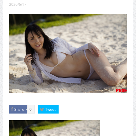
CINEMA×STYLE 288号
2020/6/17
CINEMA×STYLE 287号
CINEMA×STYLE 286号
CINEMA×STYLE 285号
CINEMA×STYLE 294号
CINEMA×STYLE 293号
Share
Tweet
0