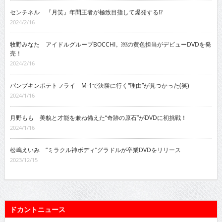
センチネル 『月笑』年間王者が極致目指して爆発する!?
2024/2/16
牧野みなた アイドルグループBOCCHI。￼の黄色担当がデビューDVDを発
売！
2024/2/16
パンプキンポテトフライ M-1で決勝に行く“理由”が見つかった(笑)
2024/1/16
月野もも 美貌と才能を兼ね備えた“奇跡の原石”がDVDに初挑戦！
2024/1/16
松嶋えいみ “ミラクル神ボディ”グラドルが卒業DVDをリリース
2023/12/15
ドカントニュース