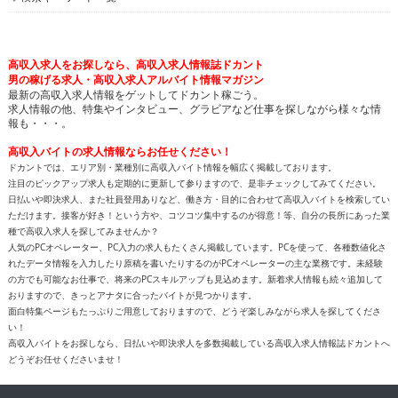
高収入求人をお探しなら、高収入求人情報誌ドカント
男の稼げる求人・高収入求人アルバイト情報マガジン
最新の高収入求人情報をゲットしてドカント稼ごう。
求人情報の他、特集やインタビュー、グラビアなど仕事を探しながら様々な情
報も・・・。
高収入バイトの求人情報ならお任せください！
ドカントでは、エリア別・業種別に高収入バイト情報を幅広く掲載しております。
注目のピックアップ求人も定期的に更新して参りますので、是非チェックしてみてください。
日払いや即決求人、また社員登用ありなど、働き方・目的に合わせて高収入バイトを検索してい
ただけます。接客が好き！という方や、コツコツ集中するのが得意！等、自分の長所にあった業
種で高収入求人を探してみませんか？
人気のPCオペレーター、PC入力の求人もたくさん掲載しています。PCを使って、各種数値化さ
れたデータ情報を入力したり原稿を書いたりするのがPCオペレーターの主な業務です。未経験
の方でも可能なお仕事で、将来のPCスキルアップも見込めます。新着求人情報も続々追加して
おりますので、きっとアナタに合ったバイトが見つかります。
面白特集ページもたっぷりご用意しておりますので、どうぞ楽しみながら求人を探してくださ
い！
高収入バイトをお探しなら、日払いや即決求人を多数掲載している高収入求人情報誌ドカントへ
どうぞお任せくださいませ！