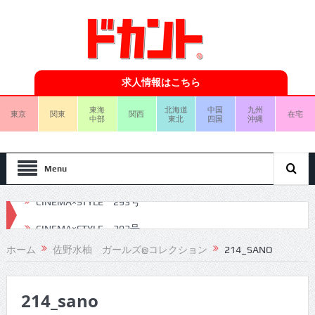
求人情報はこちら
東海
北海道
中国
九州
東京
関東
関西
在宅
中部
東北
四国
沖縄
Menu
CINEMA×STYLE 292号
CINEMA×STYLE 291号
ホーム
佐野水柚 ガールズ@コレクション
214_SANO
CINEMA×STYLE 290号
214_sano
CINEMA×STYLE 289号