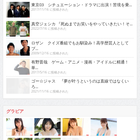
東京03 シチュエーション・ドラマに出演！苦境を乗...
2017/11/16 に投稿された
真空ジェシカ 『死ぬまでお笑いをやっていきたい！そ...
2022/7/16 に投稿された
ロザン クイズ番組でもお馴染み！高学歴芸人として
ブ...
2009/12/16 に投稿された
有野晋哉 ゲーム・アニメ・漫画・アイドルに精通！
単...
2017/5/16 に投稿された
ゴー☆ジャス 『夢が叶うというのは直線ではなくい
ろ...
2021/11/16 に投稿された
グラビア