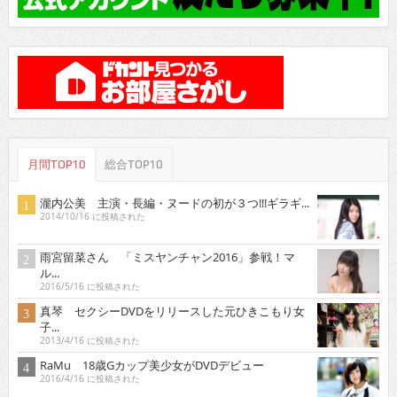
月間TOP10
総合TOP10
瀧内公美 主演・長編・ヌードの初が３つ!!!ギラギ...
2014/10/16 に投稿された
雨宮留菜さん 「ミスヤンチャン2016」参戦！マ
ル...
2016/5/16 に投稿された
真琴 セクシーDVDをリリースした元ひきこもり女
子...
2013/4/16 に投稿された
RaMu 18歳Gカップ美少女がDVDデビュー
2016/4/16 に投稿された